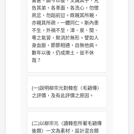
實甚。願今以後，父誡其子，兄
告其弟，各革面，各洗心，勿懷
夙忿，勿蹈前愆。既親其所親，
亦親其所疏，一體同仁。斯內患
不生，外禍不至，漳、泉、閩、
粵之氣習，默消於無形。譬如人
身血脈，節節相通，自無他病。
數年以後，仍成樂土，豈不休
哉？
(一)說明柳宗元對韓愈〈毛穎傳〉
之評價，及有此評價之原因。
(二)以柳宗元〈讀韓愈所著毛穎傳
後題〉一文為素材，設計混合題