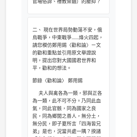
官場俗諦、禮教禁錮）的壓抑？
二、 現在世界局勢動蕩不安，俄
烏戰爭，中東戰爭......烽火四起，
請您模仿鄭用錫〈勸和論〉ㄧ文
的勸和重點並引用原文舉證說
明，提出您對大國國君世界和
平，勸和的想法。
節錄〈勸和論〉 鄭用錫
夫人與禽各為一類，邪與正各
為一類，此不可不分。乃同此血
氣，同此官骸，同為國家之良
民，同為鄉閭之善人，無分土，
無分民，即子夏所言「四海皆兄
弟」是也，況當共處一隅？揆諸