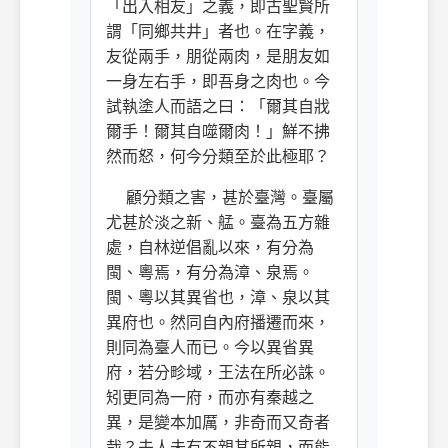
「出入相友」之義，即古聖賢所
謂「同鄉共井」者也。在字義，
友從兩手，朋從兩肉，是朋友如
一身左右手，即吾身之肉也。今
試執塗人而語之曰：「爾其自戕
爾手！爾其自噬爾肉！」鮮不拂
然而怒，何今分類至於此極耶？
顧分類之害，甚於臺灣。臺屬
尤甚於淡之新、艋。臺為五方雜
處，自林逆倡亂以來，有分為
閩、粵焉，有分為漳、泉焉。
閩、粵以其異省也，漳、泉以其
異府也。然同自內府播遷而來，
則同為臺人而已。今以異省異
府，若分畛域，王法在所必誅。
矧更同為一府，而亦有秦越之
異，是變本加厲，非奇而又奇者
哉？夫人未有不親其所親，而能