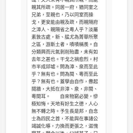
親其所疏。同居一府，猶同室之
兄弟，至親也，乃以同室而操
戈，更安能由親及疏，而親隔府
之漳人、親隔省之粵人乎？淡屬
素敦古處，新、艋尤為菁華所聚
之區，游斯土者，嘖嘖稱羨。自
分類興而元氣剝削殆盡，未有如
去年之甚也。干戈之禍愈烈，村
市半成邱墟。問為漳、泉而至此
乎？無有也。問為閩、粵而至此
乎？無有也。蓋孽由自作，釁起
鬩牆，大抵在非漳、泉，非閩、
粵間耳。 自來物窮必變，慘
極知悔。天地有好生之德，人心
無不轉之時。予生長是邦，自念
士為四民之首，不能與在事諸公
竭誠化導，力挽而更張之，滋愧