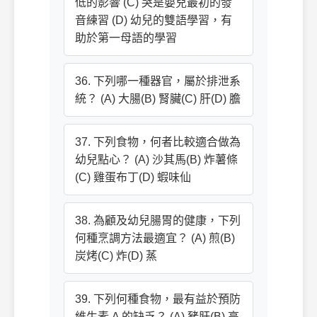
低的影響 (C) 哭是嬰兒最初的發
音練習 (D) 幼兒的雙語學習，有
助於第一母語的學習
36. 下列哪一種器官，屬於排泄系
統？ (A) 大腸(B) 腎臟(C) 肝(D) 膽
37. 下列食物，何者比較適合做為
幼兒點心？ (A) 沙其馬(B) 炸薯條
(C) 雞蛋布丁(D) 蝦味仙
38. 為顧及幼兒腸胃的健康，下列
何種烹調方法最適宜？ (A) 煎(B)
炭烤(C) 炸(D) 蒸
39. 下列何種食物，最有益於預防
維生素 A 的缺乏？ (A) 豬肝(B) 高