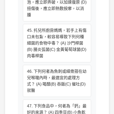
泡，應立即弄破，以加速復原 (D)
扭傷後，應立即熱敷按摩，以消
腫
45. 托兒所廚房媽媽，若手上有傷
口未包紮，較容易導致下列何種
細菌的食物中毒？ (A) 沙門桿菌
(B) 腸炎弧菌(C) 金黃葡萄球菌(D)
肉毒桿菌
46. 下列何者為魚刺或細骨箝在幼
兒喉嚨內時，最適宜的處理方
式？ (A) 喝醋(B) 吞飯(C) 催吐(D)
就醫
47. 下列食品中，何者為「鈣」最
好的來源？ (A) 四季豆(B) 小魚乾