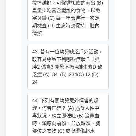
拔掉越好，可促進恆齒的萌出 (B)
盡量少吃富含纖維的食物，以免
塞牙縫 (C) 每一年應進行一次定
期檢查 (D) 生病時應保持口腔內
清潔
43. 若有一位幼兒缺乏戶外活動，
較容易導致下列哪些症狀？ 1肥
胖2 偏食3 食慾不振 4維生素D 缺
乏症 (A)134  (B)  234(C) 12 (D)
24
44. 下列有關幼兒意外傷害的處
理，何者正確？ (A) 遇食入性中
毒狀況，應立即催吐 (B) 流鼻血
時，頭應向前傾，並放鬆頭、胸
部位之衣物 (C) 皮膚燙傷起水