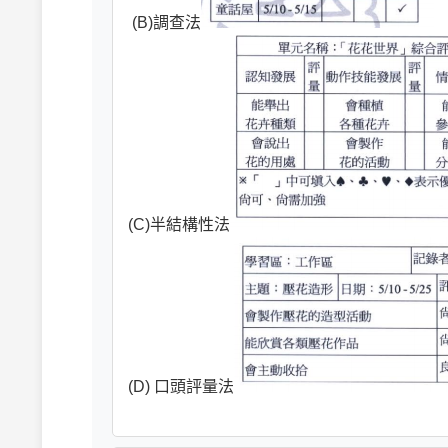
(B)調查法
(C)半結構性法
(D) 口頭評量法