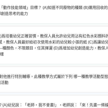
動作技能領域」目標？ (A)知道不同廢物的種類 (B)運用回收
發揮創造思考的能力
(A)爲培養幼兒正確習慣，教保人員允許幼兒用沾有紅色水彩顏料
敗感，教保人員最好給初次使用水彩的幼兒較小張的紙 (C)爲讓幼
-種顏色，不限題目，任其揮灑 (D)爲增加幼兒創造能力，教保
樣
員對他進行特別輔導，此種教學方式屬於下列 哪一種教學活動型態
分組活動
? (A)幼兒說：「老師，我不會畫!」，老師說：「來！先畫一條