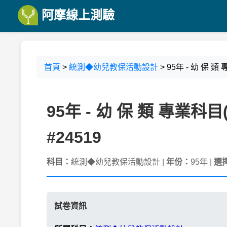
阿摩線上測驗
首頁
>
統測◆幼兒教保活動設計
> 95年 - 幼 保
95年 - 幼 保 類 專業
#24519
科目：
統測◆幼兒教保活動設計 |
年份：
95年 |
選
試卷資訊