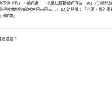
土像不像小狗」，老師說：「小朋友跟著老師再做一次」 (C)幼兒
畫得就像妳吹的泡泡’飛來飛去…」 (D)幼兒說：「老師，我的畫
小動物!」
者最適宜？