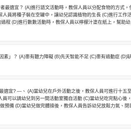
何者最適宜？ (A)進行語文活動時，教保人員以分配食物的方式，
教保人員將種子裝在空罐中，讓幼兒認識植物的生長 (C)進行工作
過程 (D)進行數數活動時，教保人員以檸檬汁塗在紙上，幫助幼
？ (A)患有聽力障礙 (B)先天智能不足 (C)患有過動症 (D)
最適宜? —、 (A)當幼兒在戶外活動之後，教保人員可進行十五
保人員可以請幼兒到另一間活動室獨自活動 (C)當幼兒吃完點心後
做預備 (D)當幼兒做完體操後，教保人員告訴幼兒放鬆力氣、閉