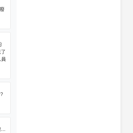
的廢
的
兒了
人員
?
線…