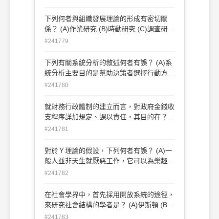
資料
(D)部落國家時代
下列何者與組織發展理論的形成有密切關
係？ (A)作業研究 (B)時動研究 (C)調查研究
與回饋方法 (D)辦公室自動化
#241779
下列有關系統分析的敘述何者有誤？ (A)系
統分析主要目的是幫助決策者選擇行動方案
(B)系統分析強調系統化之步驟 (C)系統分
#241780
析強調理性之分析，以計量之方式排除直覺
之運用 (D)系統分析係由作業研究演進而來
就財務行政體制的建立而言，對政府金錢收
支程序詳加規定、課以責任，其目的在？
(A)充實政府財源 (B)使社會財富分配公平
#241781
(C)提高行政效率 (D)行政控制
對於Ｙ理論的假設，下列何者有誤？ (A)一
般人並非天生就厭惡工作，它可以為樂趣之
源，也可以為痛苦之源 (B)一般人在適當條
#241782
件下，不但願意學習接受責任而且尋求責任
(C)大部分人都具有運用高度想像力，機智
在社會學界中，首先採用開放系統的途徑，
及創造力來解決組織問題的能力 (D)在工業
來研究社會結構的學者是？ (A)伊斯頓 (B)
生活的條件下，一般人的智慧已獲得了充分
賽蒙(H.A.Simon) (C)帕森斯 (D)高斯
#241783