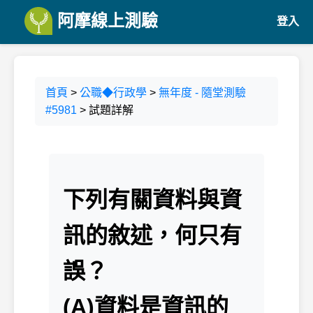
阿摩線上測驗
登入
首頁
>
公職◆行政學
>
無年度 - 隨堂測驗
#5981
> 試題詳解
下列有關資料與資
訊的敘述，何只有
誤？
(A)資料是資訊的