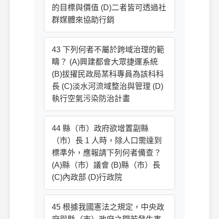
的目標與價值 (D)二者皆可透過社
群媒體來協助行銷
43 下列何者不屬於跨域治理的範
疇？ (A)興建都會大眾捷運系統
(B)拔擢民政局某科專員為該科科
長 (C)淡水河流域整治與管理 (D)
執行空氣污染防治計畫
44 縣（市）政府欲增置副縣
（市）長 1 人時，除人口需達到
標準外，應報請下列何者備查？
(A)縣（市）議會 (B)縣（市）長
(C)內政部 (D)行政院
45 根據我國憲法之規定，中央政