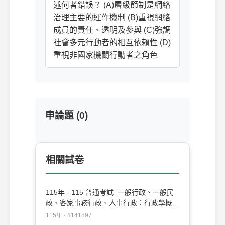
述何者錯誤？ (A)層級節制是網絡
治理主要的運作機制 (B)重視網絡
成員的責任、透明及參與 (C)強調
社會多元行動者的相互依賴性 (D)
重視非國家機關行動者之角色
申論題 (0)
相關試卷
115年 - 115 普通考試_一般行政、一般民
政、客家事務行政、人事行政：行政學概要
#141897
115年 · #141897