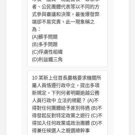
者、公民團體代表等以不同的方
式參與審議和決策，最後爆發弊
端卻不易究責，此一現象稱之
為：
(A)髒手問題
(B)多手問題
(C)俘虜性組織
(D)利益鐵三角
10 某新上任首長嚴格要求機關所
屬人員恪遵行政中立，提出多項
新規定，下列何者明顯逾越公務
人員行政中 立法的規範？ (A)不
得對任何團體給予差別待遇 (B)不
得發起反對特定政黨之遊行 (C)不
得加入任何政黨或政治團體 (D)不
得兼任候選人之競選總幹事