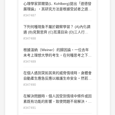
年期 (D)成年期。
心理學家郭爾堡(L. Kohlberg)提出「道德發
展理論」，其研究方法是根據受試者之道德
行為及道德推理來判斷受試者之道德發展的
#347487
階段。試問其道德發展的研究方法為下列何
者？ (A)兩難故事 (B)行為準則 (C)道德規範
下列何種現象不屬於觀察學習？ (A)內化調
(D)道德訓練。
適 (B)見賢思齊 (C)耳濡目染 (D)三人行必
有我師。
#347488
根據溫納（Weiner）的歸因論，一位去年
未考上理想大學的考生，在何種思考之下繼
續準備大學甄試的動機最為強烈？(A)去年
#347489
考試面試時，未能掌握委員的個人偏好而投
其所好 (B)去年考題太難，今年出題老師應
在個人遇到突如其來的威脅情境時，身體會
該會考量試題難易度 (C)去年準備度不夠，
自動產生應急反應以維護生命安全。然若壓
今年應該要再努力 (D)去年考試時身體狀況
力情境持續，則個體會歷經三個階段的調適
#347490
不佳。
歷程。請問在哪一個階段，個體的生理功能
大致恢復正常，代表已能適應其艱苦的生活
在解決問題時，個人因受到情境中條件或因
環境？ (A)警覺階段 (B)反應階段 (C)抗拒階
素既有功能的影響，致使問題不易解決，這
段 (D)衰竭階段
種情形稱為？ (A)功能退化 (B)功能固著 (C)
#347491
功能制約 (D)功能衝突