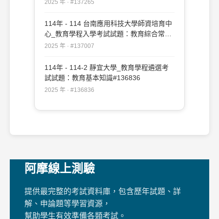
2025 年 · #137265
114年 - 114 台南應用科技大學師資培育中
心_教育學程入學考試試題：教育綜合常識
測驗#137007
2025 年 · #137007
114年 - 114-2 靜宜大學_教育學程遴選考
試試題：教育基本知識#136836
2025 年 · #136836
阿摩線上測驗
提供最完整的考試資料庫，包含歷年試題、詳
解、申論題等學習資源，
幫助學生有效準備各類考試。