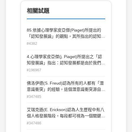
相關試題
85.依據心理學家皮亞傑(Piaget)所提出的
「認知發展論」的觀點，其所指出的認知發
展，都是由於我們有兩個基本的處理機制在
#4382
進行交互作用。這兩個基本的處理機制為以
下何者？(A)同化與平衡 (B)調適與吸收 (C)
4.心理學家皮亞傑(j. Piaget)所提出之「認
同化與調適 (D)調適與平衡
知發展論」指出：認知發展都是由於我們有
二個基本的處理機制在進行交互作用。這二
#196967
個基本的處理機制為以下何者？ (A)同化與
平衡(B)調適與吸收(C)同化與調適 (D)調適
佛洛伊德(S. Freud)認為所有的人都有「潛
與平衡。
意識衝突」的經驗，這個潛意識衝突源自
於？ (A)遺傳 (B)社會文化 (C)童年的經驗
#347485
(D)身體的發展。
艾瑞克遜(E. Erickson)認為人生歷程中有八
個人格發展階段，每段都可視為一個關鍵，
請問人生發展關鍵中的關鍵是指哪一個階
#347486
段？ (A)3 歲到6 歲 (B)6 歲到青春期 (C)青