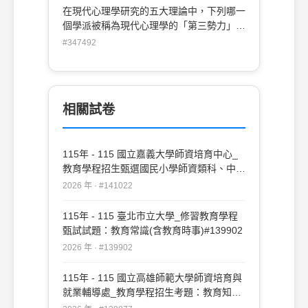
在現代心理學研究的五大理論中，下列哪一
個學派被稱為現代心理學的「第三勢力」，
其研究焦點注重在人的自我實現與自我完
#347492
成？ (A)功能主義 (B)人本主義 (C)認知主義
(D)完形主義
相關試卷
115年 - 115 國立嘉義大學師資培育中心_
教育學程招生甄選國民小學師資類科、中等
學校師資類科試題：教育常識#141022
2026 年 · #141022
115年 - 115 臺北市立大學_修習教育學程
甄試試題：教育常識(含教育時事)#139902
2026 年 · #139902
115年 - 115 國立高雄師範大學師資培育與
就業輔導處_教育學程招生考題：教育知能
#139877