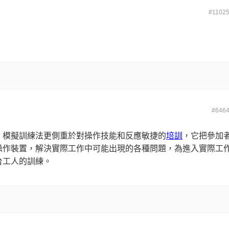
#1102
#646
。模擬訓練法更側重於對操作技能和反應敏捷的
培訓
，它把參加
操作裝置，解決實際工作中可能出現的各種問題，為進入實際工
台工人的訓練。