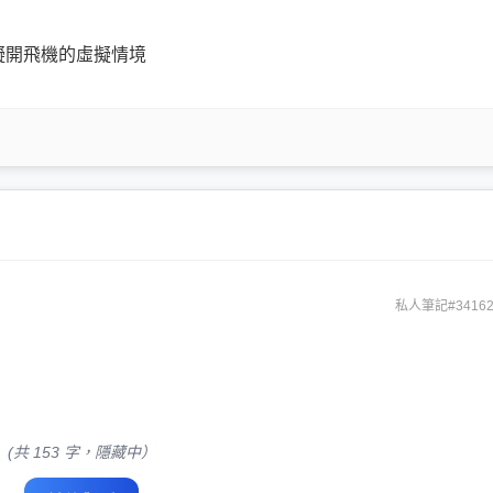
擬開飛機的虛擬情境
私人筆記#34162
(共 153 字，隱藏中）