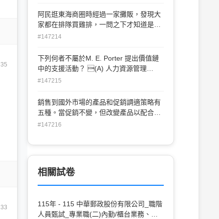
阿民逛東海商圈時經過一家攤販，發現大
家都在排隊買雞排，一問之下才知道是某
電視節目曾經介紹過，於是也跟著排隊買
#147214
了一個，請問這種現象稱之為何？
 (A) 區別效果 (B) 類化
下列何者不屬於M. E. Porter 提出價值鏈
735
效果(C) 經驗式學習 (D) 觀念式學習
中的支援活動？ (A) 人力資源管理
(B) 技術發展 (C) 採購 (D) 售後服
#147215
務
銷售到國外市場的產品和促銷調適策略有
五種。當促銷不變，但改變產品以配合當
地的情況或偏好，此乃採用何種策略？
#147216

(A) 溝通調適策略
 (B) 產品創新策略
 (C) 產品調適策略
相關試卷
 (D) 直接延伸策略
115年 - 115 中華郵政股份有限公司_職階
133
人員甄試_專業職(二)內勤/櫃台業務、郵