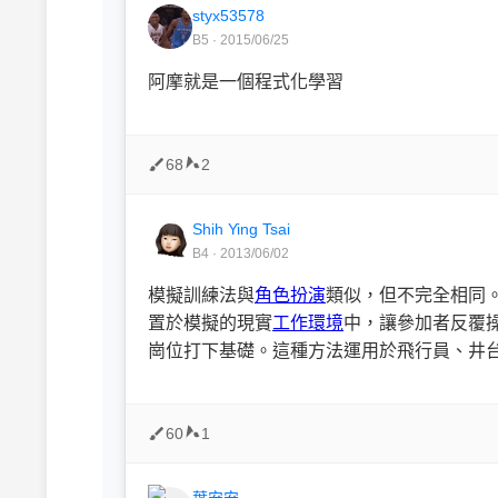
styx53578
B5 · 2015/06/25
阿摩就是一個程式化學習
68
2
Shih Ying Tsai
B4 · 2013/06/02
模擬訓練法與
角色扮演
類似，但不完全相同
置於模擬的現實
工作環境
中，讓參加者反覆
崗位打下基礎。這種方法運用於飛行員、井
60
1
葉安安