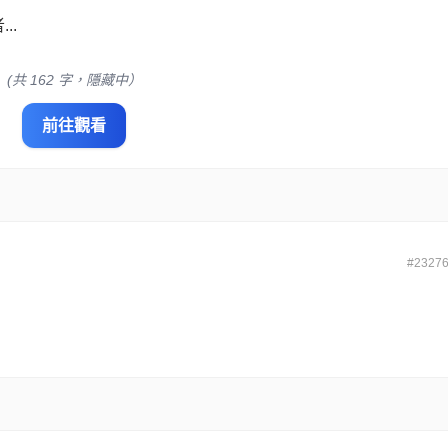
..
(共 162 字，隱藏中）
前往觀看
#2327