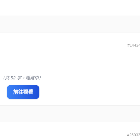
#1442
(共 52 字，隱藏中）
前往觀看
#2603