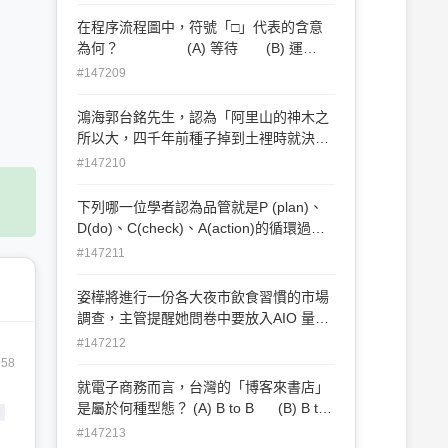
(A) 股東權益報酬率的比率越
高，表示公司獲利能力越佳 (B) 股票的本
在程序流程圖中，符號「□」代表的含意
益比 ＝ 每股股價 ÷ 每股稅後盈
為何？ (A) 等待 (B) 運
餘 (C) 應收帳款週轉率 ＝ 營
送 (C) 檢驗 (D) 儲存
#147209
業收入 ÷ 各期平均應收款項餘額 (D) 流動
比率過高，表示公司可能發生週轉不靈
鴻海郭台銘先生，認為「阿里山的神木之
所以大，四千年前種子掉到土裡時就決定
了，絕對不是四千年後才知道」，此為領
#147210
導理論中的何種理論？
 (A)
下列哪一位學者認為品管就是P (plan)、
行為理論  (B) 情境理論 (C) 系統理
D(do)、C(check)、A(action)的循環過
論  (D) 特質理論
程？ (A) 貝斯 (Bass) (B) 戴明
#147211
（Deming）(C) 費根堡（Feigenbaum）
(D) 裘蘭（Juran）
姿樺將進行一份各大夜市飲食習慣的市場
調查，主管提醒她問卷中要放入AIO 量
表，請問AIO 量表是用來衡量什麼？ (A)
#147212
生活型態 (B) 社經地位 (C) 品牌偏好
658
(D) 消費者滿意度
就電子商務而言，台灣的「博客來書店」
是屬於何種型態？ (A) B to B (B) B to
，
C (C) C to C (D) C to B
#147213