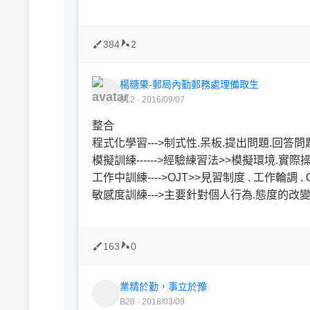
384
2
楊糖果-郵局內勤郵務處理備取生
B12 · 2016/09/07
整合
程式化學習--->制式性.呆板.提出問題.回答問
模擬訓練------>經驗練習法>>模擬環境
工作中訓練---->OJT>>見習制度 . 工作輪調 . 
敏感度訓練--->主要針對個人行為.態度的改
163
0
業精於勤，事立於豫
B20 · 2018/03/09