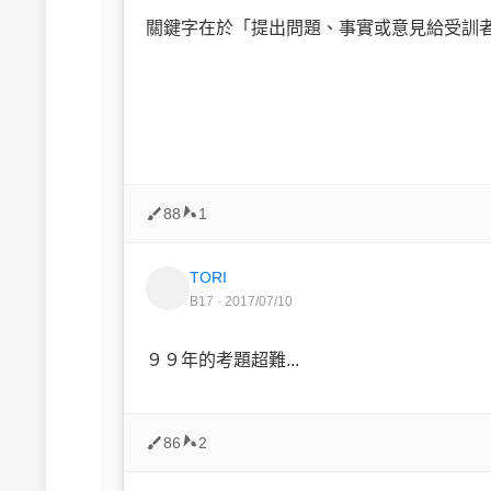
關鍵字在於「提出問題、事實或意見給受訓者.
88
1
TORI
B17 · 2017/07/10
９９年的考題超難...
86
2