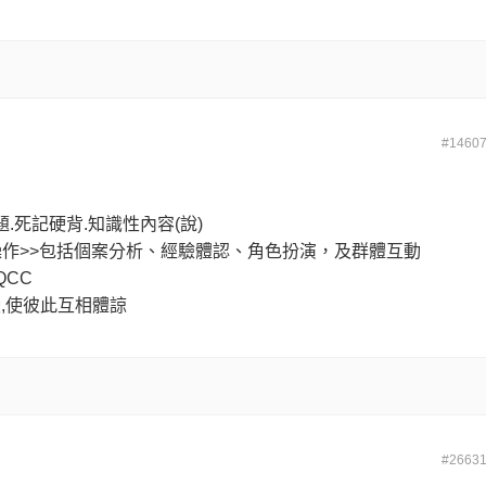
#1460
題.死記硬背.知識性內容(說)
.實際操作>>包括個案分析、經驗體認、角色扮演，及群體互動
QCC
變,使彼此互相體諒
#2663