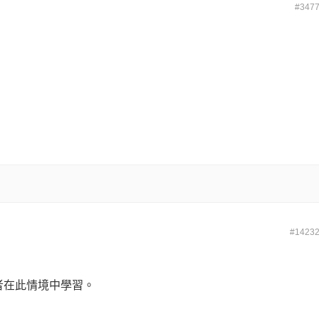
#347
#1423
者在此情境中學習。