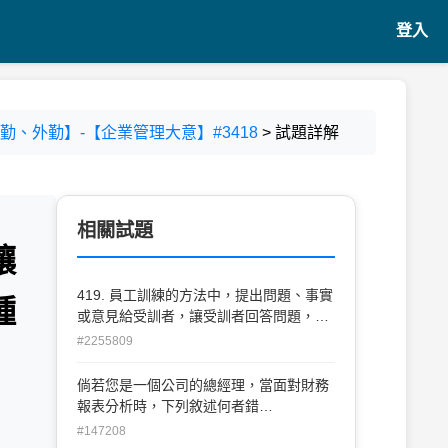
登入
【內勤、外勤】-【企業管理大意】#3418
> 試題詳解
相關試題
讓
419. 員工訓練的方法中，提出問題、事實
種
或意見給受訓者，讓受訓者回答問題，並
對其回答的正確度做出回應，是 何種訓練
#2255809
方法 (A) 模擬訓練 (B) 程式化學習 (C) 工
作中訓練 (D) 工作指引訓練
倘若您是一個公司的總經理，當面對財務
報表分析時，下列敘述何者錯
誤？
#147208