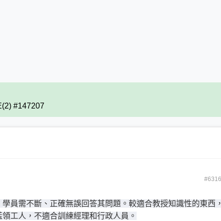
E(2) #147207
#631
，學員需不斷、正確無誤回答其問題。較適合教授知識性的東西
藍領工人，不適合訓練經理和行政人員。