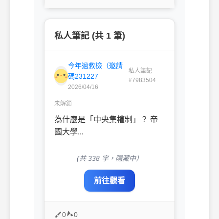
私人筆記 (共 1 筆)
今年過教檢（邀請
私人筆記
碼231227
#7983504
2026/04/16
未解鎖
為什麼是「中央集權制」？ 帝
國大學...
(共 338 字，隱藏中）
前往觀看
0
0