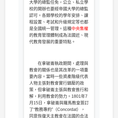
大學的總監任免，公立、私立學
校的開辦也要經帝國大學的總監
認可。各類學校的學年安排、課
程設置、考試和升級規定等也都
是全國統一管理。這種
中央集權
的教育管理體制成為法國近、現
代教育發展的重要特點。
在拿破崙執政期間，處理與
教會的關係也是其改革的一項重
要內容。當時一些資產階級代表
人物主張對教會實行鎮壓的政
策，但拿破崙主張與教會進行和
解，利用教會的勢力。
1801
年
7
月
15
日，拿破崙與羅馬教皇簽訂
了“教務專約”（
Concordat
），
同意恢復天主教會在法國的合法