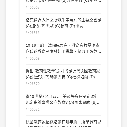
校稱為 (A)社區學校 (B)教區學校 (C)學區學
校 (D)堂區學校
#406567
洛克認為人們之所以千差萬別的主要原因是
(A)遺傳 (B)天賦 (C)教育 (D)環境
#406568
19.18世紀，法國思想家、教育家拉夏洛泰
向舊的教育制度發起了挑戰，極力主張負責
教育事業的是( ) (A)教會 (B)家庭 (C)個人
#406569
(D)國家
提出“教育性教學”原則的是近代德國教育家
(A)洪堡德 (B)赫爾巴特 (C)福祿培爾 (D)第
斯多惠
#406570
從19世紀20年代起，美國許多州制定法律
規定由誰舉辦公立教育? (A)國家資助 (B)教
會捐款 (C)企業贊助 (D)地方稅收
#406571
德國教育家福祿培爾在哪年將一所學齡前兒