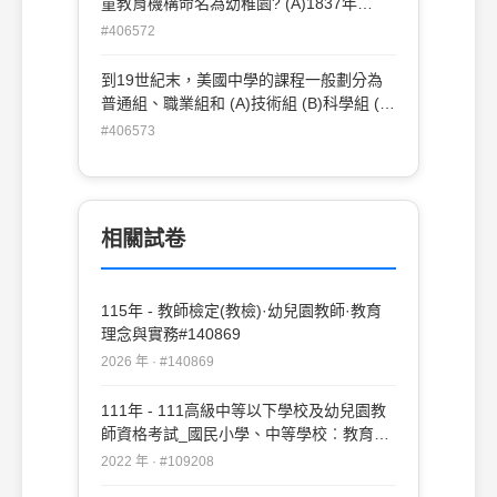
童教育機構命名為幼稚園? (A)1837年
(B)1840年 (C)1843年 (D)1852年
#406572
到19世紀末，美國中學的課程一般劃分為
普通組、職業組和 (A)技術組 (B)科學組 (C)
文理組 (D)學術組
#406573
相關試卷
115年 - 教師檢定(教檢)·幼兒園教師·教育
理念與實務#140869
2026 年 · #140869
111年 - 111高級中等以下學校及幼兒園教
師資格考試_國民小學、中等學校︰教育理
念與實務(重複)#109208
2022 年 · #109208