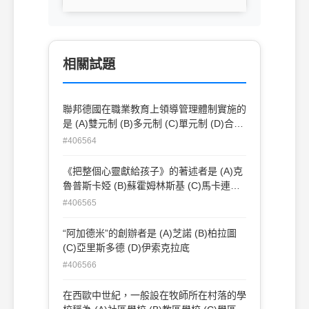
相關試題
聯邦德國在職業教育上領導管理體制實施的
是 (A)雙元制 (B)多元制 (C)單元制 (D)合作
制
#406564
《把整個心靈獻給孩子》的著述者是 (A)克
魯普斯卡婭 (B)蘇霍姆林斯基 (C)馬卡連柯
(D)凱洛夫
#406565
“阿加德米”的創辦者是 (A)芝諾 (B)柏拉圖
(C)亞里斯多德 (D)伊索克拉底
#406566
在西歐中世紀，一般設在牧師所在村落的學