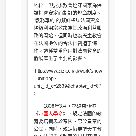
地位，但要求教會遵守國家為保
證社會安定而制訂的規章制度。
“教務專約”的簽訂標誌法國資產
階級利用宗教來為其政治利益服
務的開始，但同時也為天主教會
在法國地位的合法化創造了條
件，這種雙重作用對法國教育的
發展產生了重要的影響。
http://www.zjzk.cn/kj/work/show
_unit.php?
unit_id_c=2639&chapter_id=87
0
1808
年
3
月，拿破崙頒佈
《
帝國大學令
》，規定法國的教
育要培養忠於帝國、忠於皇帝的
公民，同時，規定仍要把天主教