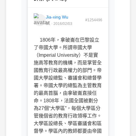
Jia-xing Wu
#1254496
B1 · 2016/02/03
1806
年，拿破崙在巴黎設立
了帝國大學。所謂帝國大學
（
Imperial University
）不是實
施高等教育的機構，而是掌管全
國教育行政最高權力的部門。帝
國大學設總監、審議會和總督學
署。帝國大學的總監為主管教育
的最高首腦，由拿破崙直接任
命。
1808
年，法國全國被劃分
為
27
個“大學區”，每個大學區分
管幾個省的教育行政領導工作。
大學區設總長、學區審議會和區
督學。學區內的教師都要由帝國