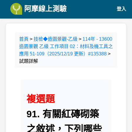
阿摩線上測驗
登入
首頁
>
技檢◆造園景觀-乙級
>
114年 - 13600
造園景觀 乙級 工作項目 02：材料及機工具之
應用 51-109（2025/12/19 更新）#135388
>
試題詳解
複選題
91. 有關紅磚砌築
之敘述，下列哪些