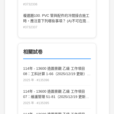
。
#3732336
複選題100. PVC 管與配件的冷間接合施工
時，應注意下列哪些事項？ (A)不可在雨中
或管體表面潮濕時施工 (B)接合部位要均勻
#3732337
塗佈膠合劑 (C)插入至預定深度後，可立即
鬆手靜置，待其自然黏合 (D)插接後多餘之
膠合劑應擦拭乾淨 。
相關試卷
114年 - 13600 造園景觀 乙級 工作項目
08：工料計算 1-66（2025/12/19 更新）
#135396
2025 年 · #135396
114年 - 13600 造園景觀 乙級 工作項目
07：維護管理 51-81（2025/12/19 更新）
#135395
2025 年 · #135395