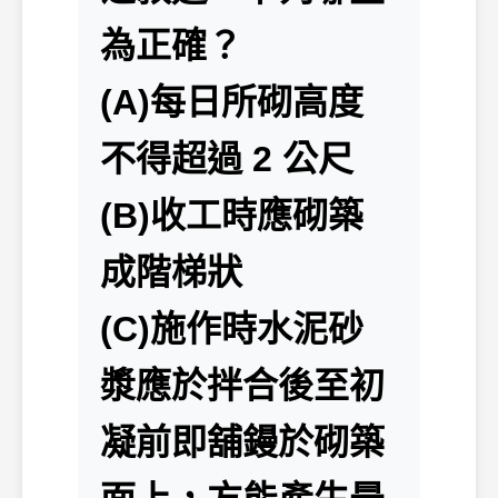
為正確？
(A)每日所砌高度
不得超過 2 公尺
(B)收工時應砌築
成階梯狀
(C)施作時水泥砂
漿應於拌合後至初
凝前即舖鏝於砌築