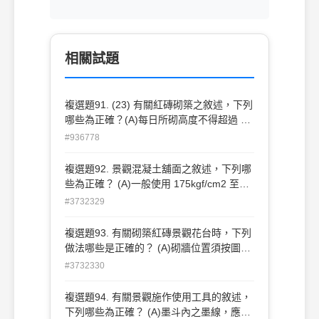
相關試題
複選題91. (23) 有關紅磚砌築之敘述，下列
哪些為正確？(A)每日所砌高度不得超過 2
公尺(B)收工時應砌築成階梯狀(C)施作 時
#936778
水泥砂漿應於拌合後至初凝前即舖鏝於砌築
面上，方能產生最佳砌合效果(D)為使磚塊
複選題92. 景觀混凝土舖面之敘述，下列哪
保持完整性，不必 特別考量各皮層間磚塊
些為正確？ (A)一般使用 175kgf/cm2 至
是否交錯或灰縫寬度。
210kgf/cm2 規格 (B)原則上應採多次施
#3732329
工，以簡化作業流程 (C)表面可施以拉毛處
理，以增加舖面摩擦力 (D)表面植石工法可
複選題93. 有關砌築紅磚景觀花台時，下列
營造各式圖案，增益舖面景觀視覺變化 。
做法哪些是正確的？ (A)砌牆位置須按圖先
彈畫線於地上，並逐皮繪於尺規(皮數桿)上
#3732330
然後據以施工 (B)清除施工面之污物、油脂
及雜物 (C)確認所有管線開孔及埋設物的位
複選題94. 有關景觀施作使用工具的敘述，
置 (D)磚塊砌築時應保持絕對乾燥 。
下列哪些為正確？ (A)墨斗內之墨線，應使