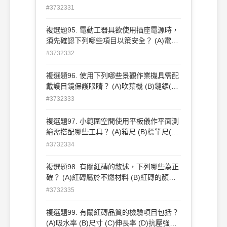
用棉線 (B)測定水平可使用平板儀 (C)檢測
#3732331
相交之兩牆面是否垂直應使用角尺 (D)大範
圍水平定位利用水準儀最為簡便 。
複選題95. 電動工器具欲使用插座電源時，
須先確認下列哪些項目以策安全？ (A)電壓
(B)電流負載 (C)電阻 (D)電容 。
#3732332
複選題96. 使用下列哪些景觀作業機具需配
戴護目鏡保護眼睛？ (A)吹葉機 (B)鏈鋸(C)
夯實機 (D)背負式割草機 。
#3732333
複選題97. 小範圍空間使用平板儀作平面測
繪需搭配哪些工具？ (A)箱尺 (B)標竿尺(C)
皮尺 (D)滾輪尺 。
#3732334
複選題98. 有關紅磚的敘述，下列哪些為正
確？ (A)紅磚屬於不燃材料 (B)紅磚的顏色
應一致且呈深紅色 (C)依中華民國國家標準
#3732335
CNS 規定，1 種磚之抗壓強度為 300kgf/㎝
2 以上 (D)紅磚是以一般壤土燒製而成的 。
複選題99. 有關紅磚品質的檢驗項目包括？
(A)吸水率 (B)尺寸 (C)伸長率 (D)抗壓強度