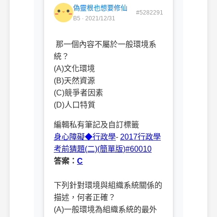
偽靈根也想要修仙
#5282291
B5 · 2021/12/31
那一個內容不屬於一般環境系
統？
(A)文化環境
(B)天然資源
(C)競爭者因素
(D)人口特質
編輯私有筆記及自訂標籤
身心障礙◆行政學
-
2017行政學
考前猜題(二)(簡單版)#60010
答案：
C
下列針對環境與組織系統關係的
描述，何者正確？
(A)一般環境為組織系統的最外