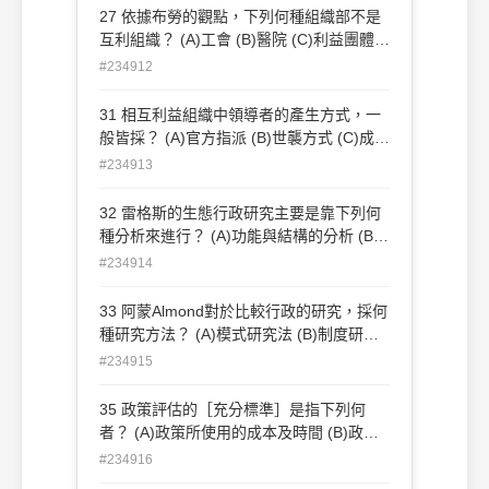
寡頭鐵律
27 依據布勞的觀點，下列何種組織部不是
互利組織？ (A)工會 (B)醫院 (C)利益團體
(D)職業工會
#234912
31 相互利益組織中領導者的產生方式，一
般皆採？ (A)官方指派 (B)世襲方式 (C)成員
互選 (D)公民投票
#234913
32 雷格斯的生態行政研究主要是靠下列何
種分析來進行？ (A)功能與結構的分析 (B)
生態的與動態的分析 (C)行動的與功能的分
#234914
析 (D)運作的與制度的分析
33 阿蒙Almond對於比較行政的研究，採何
種研究方法？ (A)模式研究法 (B)制度研究
法 (C)規範研究法 (D)功能研究法
#234915
35 政策評估的［充分標準］是指下列何
者？ (A)政策所使用的成本及時間 (B)政策
所達成的目標程度 (C)政策執行後社會資源
#234916
的分配 (D)政策執行後消弭問題的程度