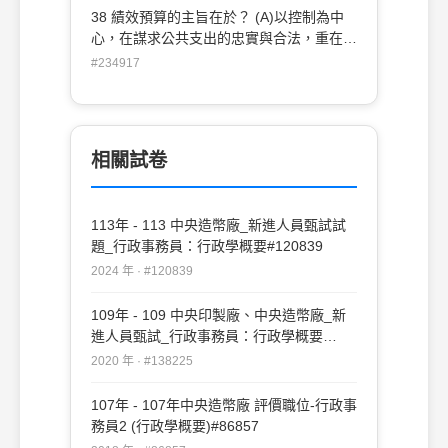
38 績效預算的主旨在於？ (A)以控制為中
心，在謀求公共支出的忠實與合法，重在防
弊 (B)瞭解公共支出所換取者為何物，重點
#234917
在投入的無誤 (C)以管理為中心，謀求公共
支出的效果與當用，使每一支出皆發揮最大
的作用 (D)以行政監督的立場，謀求公共支
出的法制化，為財政法學的考量
相關試卷
113年 - 113 中央造幣廠_新進人員甄試試
題_行政事務員：行政學概要#120839
2024 年 · #120839
109年 - 109 中央印製廠、中央造幣廠_新
進人員甄試_行政事務員：行政學概要
#138225
2020 年 · #138225
107年 - 107年中央造幣廠 評價職位-行政事
務員2 (行政學概要)#86857