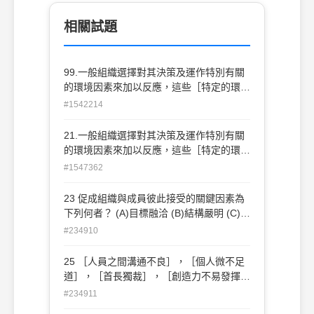
相關試題
99.一般組織選擇對其決策及運作特別有關
的環境因素來加以反應，這些［特定的環境
因素］包括？ (A)顧客，供應者，競爭者，
#1542214
文化的，人口的因素 (B)顧客，供應者，競
爭者，社會政治的，技術的因素(C)顧客，
21.一般組織選擇對其決策及運作特別有關
供應者，競爭者，經濟的，文化的因素 (D)
的環境因素來加以反應，這些［特定的環境
顧客，供應者，競爭者，法制的，經濟的因
因素］包括？ (A)顧客，供應者，競爭者，
#1547362
素
文化的，人口的因素 (B)顧客，供應者，競
爭者，社會政治的，技術的因素(C)顧客，
23 促成組織與成員彼此接受的關鍵因素為
供應者，競爭者，經濟的，文化的因素(D)
下列何者？ (A)目標融洽 (B)結構嚴明 (C)過
顧客，供應者，競爭者，法制的，經濟的因
程恰當 (D)環境優異
#234910
素
25 ［人員之間溝通不良］，［個人微不足
道］，［首長獨裁］，［創造力不易發揮］
等現代組織的病像，是由何者引起的病像？
#234911
(A)規模龐大 (B)權力集中 (C)法規森嚴 (D)