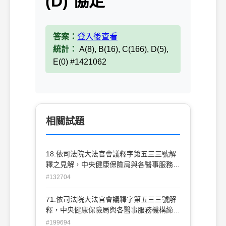
(D) 協定
答案：
登入後查看
統計：
A(8), B(16), C(166), D(5),
E(0) #1421062
相關試題
18.依司法院大法官會議釋字第五三三號解
釋之見解，中央健康保險局與各醫事服務機
構締結全民健康保險特約醫事服務機構合
#132704
約，其契約之性質為何？(A)條約(B)民事契
約(C)行政契約(D)協定
71.依司法院大法官會議釋字第五三三號解
釋，中央健康保險局與各醫事服務機構締結
「全民健康保險特約醫事服務機構合約」，
#199694