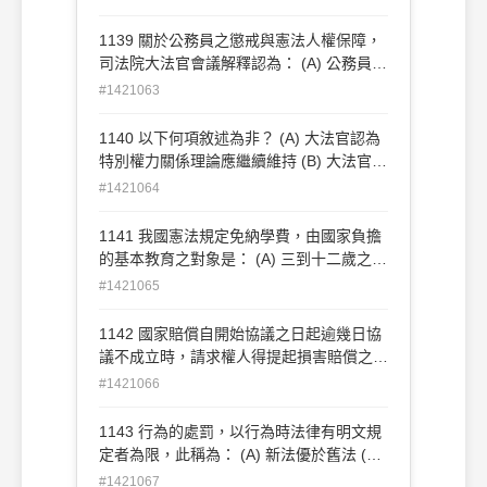
性質為何？ (A) 行政處分 (B) 民事契約 (C)
行政契約 (D) 行政計畫
1139 關於公務員之懲戒與憲法人權保障，
司法院大法官會議解釋認為： (A) 公務員之
懲戒，與人權無關 (B) 公務員懲戒標準，得
#1421063
授權行政機關訂定 (C) 抽象概念之懲戒標
準，違反法律明確性原則 (D) 免職處分之訴
1140 以下何項敘述為非？ (A) 大法官認為
訟確定前，不得先令停職
特別權力關係理論應繼續維持 (B) 大法官認
為教師升等申請未獲通過，得提起訴訟 (C)
#1421064
大法官認為唯一死刑之規定，並未違憲 (D)
大法官認為債權亦屬財產權保障之範圍
1141 我國憲法規定免納學費，由國家負擔
的基本教育之對象是： (A) 三到十二歲之兒
童 (B) 五到十五歲之兒童 (C) 六到十二歲之
#1421065
兒童 (D) 六到十五歲之兒童
1142 國家賠償自開始協議之日起逾幾日協
議不成立時，請求權人得提起損害賠償之
訴？ (A) 十五日 (B) 三十日 (C) 五十日 (D)
#1421066
六十日
1143 行為的處罰，以行為時法律有明文規
定者為限，此稱為： (A) 新法優於舊法 (B)
罪刑法定主義 (C) 從新從輕原則 (D) 比例原
#1421067