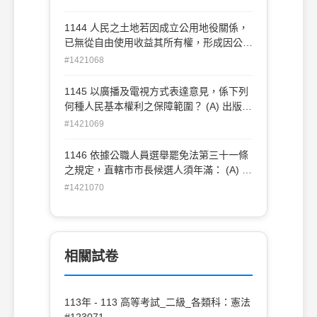
則
1144 人民之土地若因成立公用地役關係，
已無從自由使用收益其所有權，形成因公益
而特別犧牲其財產上之利益時，國家應採取
#1421068
何種措施？ (A) 國家賠償 (B) 損害賠償 (C)
徵收補償 (D) 無償沒收
1145 以廣播及電視方式表達意見，係下列
何種人民基本權利之保障範圍？ (A) 出版自
由 (B) 言論自由 (C) 講學自由 (D) 集會自由
#1421069
1146 依據公職人員選舉罷免法第三十一條
之規定，直轄市市長候選人須年滿： (A) 二
十歲 (B) 二十三歲 (C) 三十歲 (D) 三十五歲
#1421070
相關試卷
113年 - 113 高等考試_二級_各類科：憲法
#123071