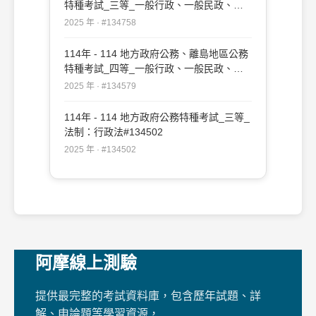
特種考試_三等_一般行政、一般民政、戶
政、原住民族行政、社會行政、勞工行政、
2025 年 · #134758
教育行政、人事行政、法律廉政、財經廉
政、農業行政：行政法#134758
114年 - 114 地方政府公務、離島地區公務
特種考試_四等_一般行政、一般民政、客
家事務行政、戶政、原住民族行政、社會行
2025 年 · #134579
政、勞工行政、社會工作、教育行政、人事
行政、法律廉政、財經廉政：行政法概要
114年 - 114 地方政府公務特種考試_三等_
#134579
法制：行政法#134502
2025 年 · #134502
阿摩線上測驗
提供最完整的考試資料庫，包含歷年試題、詳
解、申論題等學習資源，