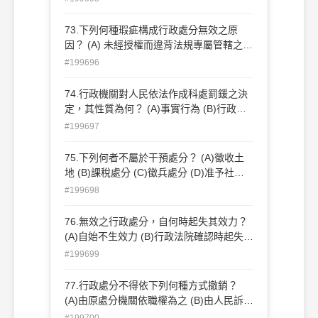
請更正後有效
73.下列何種瑕疵構成行政處分無效之原
因？ (A) 未經授權而違背法規專屬管轄之規
定 (B) 須經申請始得作成之行政處分，當事
#199696
人未事先提出申請 (C) 作成行政處分後才給
予當事人陳述意見之機會 (D) 行政處分作成
74.行政機關對人民依法作成科處罰鍰之決
後才補記理由者
定，其性質為何？ (A)事實行為 (B)行政命
令 (C)行政處分 (D)司法判決
#199697
75.下列何者不屬於干預處分？ (A)徵收土
地 (B)課稅處分 (C)徵兵處分 (D)准予社會
救助
#199698
76.無效之行政處分，自何時起失其效力？
(A)自始不生效力 (B)行政法院確認時起失效
(C)經行政機關確認時起失效 (D)自行政機
#199699
關所定日期時起失效
77.行政處分不得依下列何種方式撤銷？
(A)由原處分機關依職權為之 (B)由人民訴請
行政法院為之 (C)人民可直接否認其效力
#199700