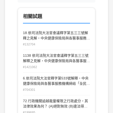
相關試題
18.依司法院大法官會議釋字第五三三號解
釋之見解，中央健康保險局與各醫事服務機
構締結全民健康保險特約醫事服務機構合
#132704
約，其契約之性質為何？(A)條約(B)民事契
約(C)行政契約(D)協定
1138 依司法院大法官會議釋字第五三三號
解釋之見解，中央健康保險局與各醫事服務
機構締結全民健康保險特約醫事服務機構合
#1421062
約，其契約之性質為何？ (A) 條約 (B) 民事
契約 (C) 行政契約 (D) 協定
6.依司法院大法官釋字第533號解釋，中央
健康保險局與各醫事服務機構締結「全民健
康保險特約醫事服務機構合約」，性質為：
#704301
(A)行政處分(B)民事契約(C)行政契約(D)行
政計畫
72.行政機關逾越裁量權限之行政處分，其
法律效果為何？ (A)絕對無效 (B)違法得撤
銷 (C)經行政機關廢止後無效 (D)當事人申
#199695