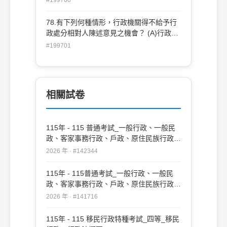
(D)由上級監督機關為之
78.有下列何種情形，行政機關得不給予行
政處分相對人陳述意見之機會？ (A)行政制
裁時採取之各種措施 (B)大量作成同種類之
#199701
處分 (C)違警事件之處分 (D)交通事件之處
分
相關試卷
115年 - 115 普通考試_一般行政、一般民
政、客家事務行政、戶政、原住民族行政、
社會行政、勞工行政、教育行政、人事行
2026 年 · #142344
政、法律廉政、財經廉政：行政法概要(重
複)#142344
115年 - 115普通考試_一般行政、一般民
政、客家事務行政、戶政、原住民族行政、
社會行政、勞工行政、教育行政、人事行
2026 年 · #141716
政、法律廉政、財經廉政：行政法概要
#141716
115年 - 115 移民行政特種考試_四等_移民