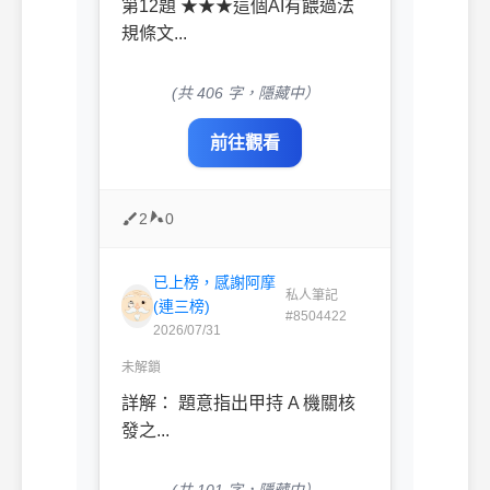
第12題 ★★★這個AI有餵過法
規條文...
(共 406 字，隱藏中）
前往觀看
2
0
已上榜，感謝阿摩
私人筆記
(連三榜)
#8504422
2026/07/31
未解鎖
詳解： ​題意指出甲持 A 機關核
發之...