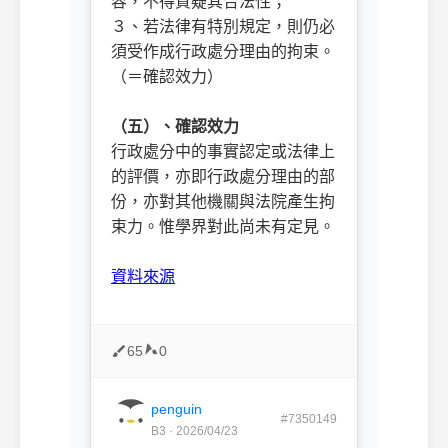
容，不得質疑其合法性；
３、若法律有特別規定，則仍必
須受作成行政處分理由的拘束。
（＝確認效力）
ㅤㅤ
（五）、確認效力
行政處分中的事實認定或法律上
的評價，亦即行政處分理由的部
份，亦對其他機關與法院產生拘
束力。惟學界對此尚未有定見。
ㅤㅤ
資料來源
65
0
penguin
#7350149
B3 · 2026/04/23