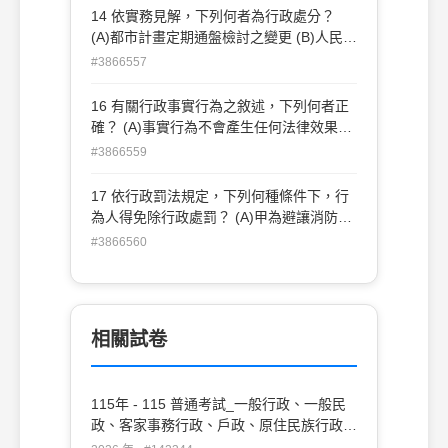
關 之核准
皆須基於法律授權始得訂定 (D)所有類型的
14 依實務見解，下列何者為行政處分？
法規命令與行政規則皆須經發布
(A)都市計畫定期通盤檢討之變更 (B)人民團
體將職員簡歷冊報請主管機關核備 (C)衛生
#3866557
福利部中央健康保險署對特約醫事服務機構
之停止特約 (D)員警對汽車駕駛人實施酒測
16 有關行政事實行為之敘述，下列何者正
結果數值之單據
確？ (A)事實行為不會產生任何法律效果
(B)行政機關為事實行為，無須遵守比例原
#3866559
則 (C)人民因行政事實行為受有權益上損
害，不得向法院提起訴訟 (D)外交部領事事
17 依行政罰法規定，下列何種條件下，行
務局於官網公告旅遊警示，屬於行政事實行
為人得免除行政處罰？ (A)甲為避讓消防車
為
而駛上人行道 (B) 16 歲之乙無照駕駛機車
#3866560
(C)丙酒醉後駕車闖紅燈 (D)公務員丁明知
上級職務命令違反法令，未向上級陳述意見
便執行該命令
相關試卷
115年 - 115 普通考試_一般行政、一般民
政、客家事務行政、戶政、原住民族行政、
社會行政、勞工行政、教育行政、人事行