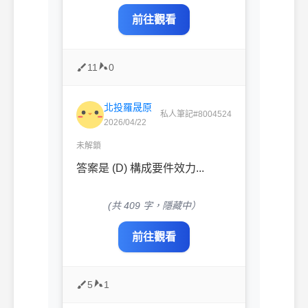
前往觀看
11
0
北投羅晟原
私人筆記#8004524
2026/04/22
未解鎖
答案是 (D) 構成要件效力...
(共 409 字，隱藏中）
前往觀看
5
1