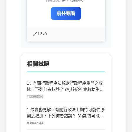
(共 101 字，隱藏中）
前往觀看
1
0
相關試題
13 有關行政程序法規定行政程序重開之敘
述，下列何者錯誤？ (A)核給社會救助生活
扶助金所依據之事實事後發生有利於相對人
#3866556
之變更者， 相對人得依行政程序法第 128
條第 1 項第 1 款規定，申請重開行政程序
1 依實務見解，有關行政法上期待可能性原
(B)行政程序法第 128 條第 1 項所稱之利害
則之敘述，下列何者錯誤？ (A)期待可能性
關係人，限於確定處分規制效力 所及之人
僅適用於行政機關對於人民之行為，不包括
#3866544
(C)行政程序法第 128 條第 1 項第 2 款所稱
人民對於行政機 關之行為 (B)期待可能性原