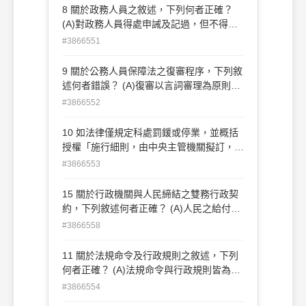
發現新證據，限於作成行政處分 之時業已
則乃是人民對公眾事務負擔義務之界限 (C)
8 關於政務人員之敘述，下列何者正確？
存在，但未經斟酌之證據 (D)行政程序重新
行政處分之內容對任何人均屬不能實現者，
(A)對政務人員得處申誡及記過，但不得記
進行的規定，係指行政機關基於行政處分相
該處分無效 (D)欠缺期待可能性得為行政罰
大過 (B)政務人員以制定政策為任務，原則
#3866551
對人或利害關 係人的申請，就已確定的行
阻卻責任事由之一
上沒有任用資格限制 (C)司法院大法官僅具
政處分所規制的事項，重為實質審查
政務人員身分 (D)政務人員原則上隨政黨輪
9 關於公務人員保障法之復審程序，下列敘
替而更替，故無公務員服務法之適用
述何者錯誤？ (A)復審以言詞審理為原則
(B)公務人員保障暨培訓委員會（下稱保訓
#3866552
會）必要時，得依職權通知復審 人及原處
分機關派員進行言詞辯論 (C)復審人對於保
10 如法律僅規定科處罰鍰或停業，並概括
訓會於復審程序進行中所為之程序上處置不
授權「施行細則，由中央主管機關擬訂，報
服者，不得單 獨提起行政訴訟 (D)保訓會必
請行政院核定」時，下列敘述何者正確？
#3866553
要時，得依復審人之申請通知復審人及原處
(A)被授權機關應就執行母法之技術性、細
分機關派員進行言 詞辯論
節性事項，訂定法規命令 (B)經報行政院核
15 關於行政機關與人民締結之雙務行政契
定，被授權機關得委由其下級機關公告執行
約，下列敘述何者正確？ (A)人民之給付應
母法之技術 性、細節性事項，以補充法律
與其實質負擔能力相當 (B)法規許可行政機
#3866558
規定之不足 (C)被授權機關得在施行細則中
關作成行政處分附加附款者，行政機關亦可
增列「情節較輕者，應先予以警告」規定，
與人民締結雙務契約 (C)人民之給付與行政
11 關於法規命令及行政規則之敘述，下列
以符合比例原則 (D)被授權機關訂定施行細
機關之給付不相當時，人民取得對行政機關
何者正確？ (A)法規命令與行政規則皆為抽
則且經行政院核定後，即發生效力
之補償請 求權 (D)行政機關與人民締結雙務
象性規範 (B)法規命令與行政規則皆直接對
#3866554
契約無須法律有明文授權，但均應經上級機
人民發生法律效果 (C)法規命令與行政規則