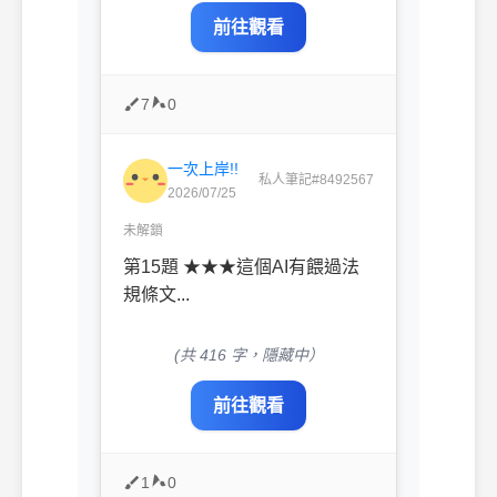
前往觀看
7
0
一次上岸!!
私人筆記#8492567
2026/07/25
未解鎖
第15題 ★★★這個AI有餵過法
規條文...
(共 416 字，隱藏中）
前往觀看
1
0