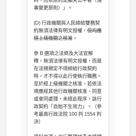
料，而依原約定顯失公平者（情
事變更原則）」。
ㅤㅤ
(D) 行政機關與人民締結雙務契
約無須法律有明文授權，
但均應
經上級機關之核准
。
ㅤㅤ
參 B 選項之法條及大法官解
釋，無須法律有明文授權，而是
在法規規定不得締結行政契約
時，才不得以此行使執行職務。
至於經上級機關之核准，若依法
規應經其他行政機關核准、同意
或會同處理，未經此程序，該行
政契約「自始不生效力」。（參
考最高行政法院 100 判 1554 判
決）
ㅤㅤ