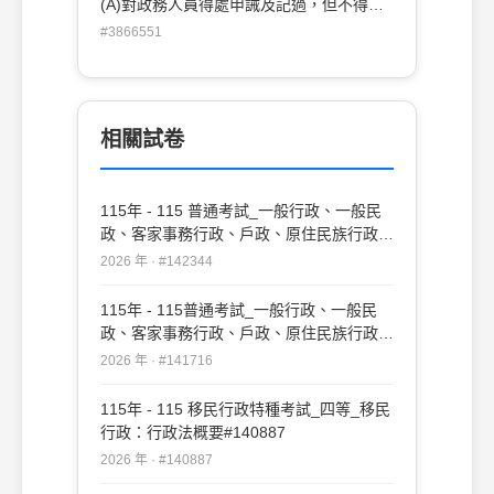
(A)對政務人員得處申誡及記過，但不得記
大過 (B)政務人員以制定政策為任務，原則
#3866551
上沒有任用資格限制 (C)司法院大法官僅具
政務人員身分 (D)政務人員原則上隨政黨輪
替而更替，故無公務員服務法之適用
相關試卷
115年 - 115 普通考試_一般行政、一般民
政、客家事務行政、戶政、原住民族行政、
社會行政、勞工行政、教育行政、人事行
2026 年 · #142344
政、法律廉政、財經廉政：行政法概要(重
複)#142344
115年 - 115普通考試_一般行政、一般民
政、客家事務行政、戶政、原住民族行政、
社會行政、勞工行政、教育行政、人事行
2026 年 · #141716
政、法律廉政、財經廉政：行政法概要
#141716
115年 - 115 移民行政特種考試_四等_移民
行政：行政法概要#140887
2026 年 · #140887