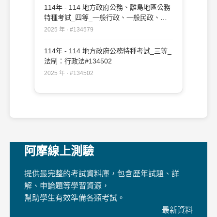
政、農業行政：行政法#134758
114年 - 114 地方政府公務、離島地區公務
特種考試_四等_一般行政、一般民政、客
家事務行政、戶政、原住民族行政、社會行
2025 年 · #134579
政、勞工行政、社會工作、教育行政、人事
行政、法律廉政、財經廉政：行政法概要
114年 - 114 地方政府公務特種考試_三等_
#134579
法制：行政法#134502
2025 年 · #134502
阿摩線上測驗
提供最完整的考試資料庫，包含歷年試題、詳
解、申論題等學習資源，
幫助學生有效準備各類考試。
最新資料