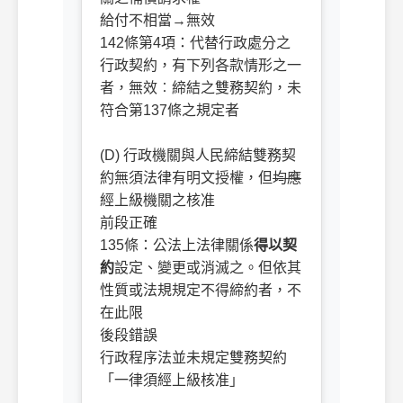
給付不相當→無效
142條第4項：代替行政處分之
行政契約，有下列各款情形之一
者，無效︰締結之雙務契約，未
符合第137條之規定者
ㅤㅤ
(D) 行政機關與人民締結雙務契
約無須法律有明文授權，但
均應
經上級機關之核准
前段正確
135條：公法上法律關係
得以契
約
設定、變更或消滅之。但依其
性質或法規規定不得締約者，不
在此限
後段錯誤
行政程序法並未規定雙務契約
「一律須經上級核准」