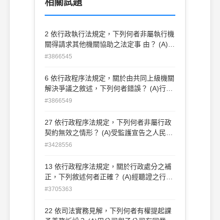
相關試題
2 依行政執行法規定，下列何者非屬執行機
關得請求其他機關協助之法定事 由？ (A)無
適當之執行人員者 (B)由被請求機關協助執
#3866545
行，顯較經濟者 (C)執行目的有難於實現之
虞者 (D)須在管轄區域外執行者
6 依行政程序法規定，關於由共同上級機關
解決爭議之敘述，下列何者錯誤？ (A)行政
事件經指定管轄後，各機關應為必要職務行
#3866549
為之內容，由共同上級 機關決定 (B)各機關
依法均有管轄權，但受理時間先後無法判斷
27 依行政程序法規定，下列何者非屬行政
且有統一管轄之必 要，由共同上級機關決
契約無效之情形？ (A)受監護宣告之人民獨
定 (C)請求行政協助之機關對被請求機關拒
自簽訂契約 (B)主管機關與人民就行政罰鍰
#3428556
絕提供協助有異議時，由共同上級 機關決
之金額締結契約 (C)個案事實與法律關係均
定 (D)因執行行政協助所生之費用金額，請
由行政機關調查明確後，行政機關仍與人民
13 依行政程序法規定，關於行政處分之補
求與被請求機關無法達成協議時， 由共同
締結和解契約，以代替行政處分 (D)締約雙
正，下列敘述何者正確？ (A)經聽證之行政
上級機關決定
方均明知，與契約內容相同之行政處分，有
處分，僅得於向行政法院起訴前補正 (B)必
#3705363
得廢止之原因
須記明之附款，得因事後記明而補正 (C)處
分機關告知之救濟期間有錯誤時，應由該機
22 依司法實務見解，下列何者有權提起課
關以通知補正之，並自通知送達之翌日起算