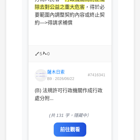
除去對公益之重大危害
，得於必
要範圍內調整契約
內容或終止契
約—>得請求補償
5
0
薩木日索
#7416341
B9 · 2026/06/22
(B) 法規許可行政機關作成行政
處分附...
(共 131 字，隱藏中）
前往觀看