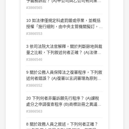
予義務訴訟？ (A)甲公司與乙公司有同業競
法定期間 (D)應以證書方式作成而未給予證
爭關係，甲請求公平交易委員會依其檢舉而
#3866565
書，得因事後補發而補正
取 締處罰乙之妨礙公平競爭行為遭到拒
絕，甲欲提起課予義務訴訟 (B)本國籍丙與
10 如法律僅規定科處罰鍰或停業，並概括
外國籍丁於外國結婚後，丁向主管機關申請
授權「施行細則，由中央主管機關擬訂，報
居留簽證遭到拒 絕後，丙欲提起課予義務
請行政院核定」時，下列敘述何者正確？
#3866553
訴訟 (C)森林所在地之直接利害關係人戊向
(A)被授權機關應就執行母法之技術性、細
主管機關申請，將第三人己所有土地 上之
節性事項，訂定法規命令 (B)經報行政院核
3 依司法院大法官解釋，關於判斷餘地與裁
森林編入為保安林遭到拒絕，戊欲提起課予
定，被授權機關得委由其下級機關公告執行
量之比較，下列敘述何者正確？ (A)法律之
義務訴訟 (D)庚為辛國立大學之教授，辛依
母法之技術 性、細節性事項，以補充法律
構成要件必有判斷餘地，法律效果皆有裁量
#3866546
法定程序通知庚教學不力不予續聘後，庚
規定之不足 (C)被授權機關得在施行細則中
(B)判斷餘地並無怠於考量之違法事由，裁
請求續聘遭到拒絕後，庚欲提起課予義務訴
增列「情節較輕者，應先予以警告」規定，
量則有怠於考量之違法事由 (C)兩者皆應受
9 關於公務人員保障法之復審程序，下列敘
訟
以符合比例原則 (D)被授權機關訂定施行細
高密度之司法審查 (D)程序之瑕疵在兩者皆
述何者錯誤？ (A)復審以言詞審理為原則
則且經行政院核定後，即發生效力
得構成違法事由
(B)公務人員保障暨培訓委員會（下稱保訓
#3866552
會）必要時，得依職權通知復審 人及原處
分機關派員進行言詞辯論 (C)復審人對於保
20 下列何者非屬訴願先行程序？ (A)課稅
訓會於復審程序進行中所為之程序上處置不
處分之申請復查程序 (B)商標註冊之異議程
服者，不得單 獨提起行政訴訟 (D)保訓會必
序 (C)全民健康保險爭議審議程序 (D)政府
#3866563
要時，得依復審人之申請通知復審人及原處
採購申訴審議委員會申訴程序
分機關派員進行言 詞辯論
8 關於政務人員之敘述，下列何者正確？