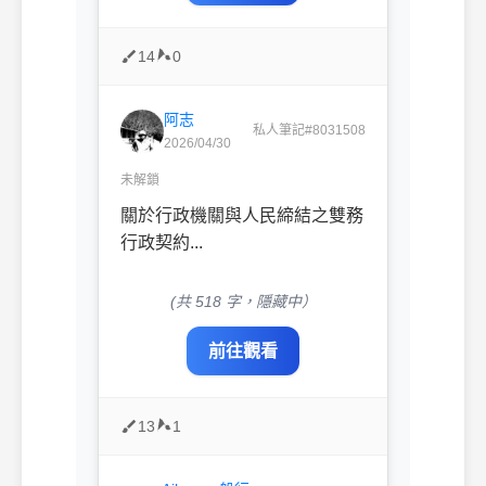
14
0
阿志
私人筆記#8031508
2026/04/30
未解鎖
關於行政機關與人民締結之雙務
行政契約...
(共 518 字，隱藏中）
前往觀看
13
1