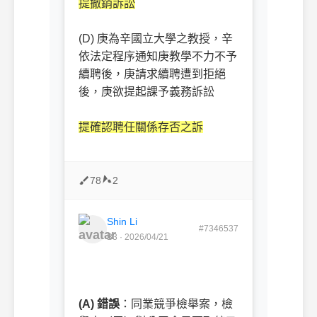
提撤銷訴訟
(D) 庚為辛國立大學之教授，辛
依法定程序通知庚教學不力不予
續聘後，庚請求續聘遭到拒絕
後，庚欲提起課予義務訴訟
提確認聘任關係存否之訴
78
2
Shin Li
#7346537
B3 · 2026/04/21
(A) 錯誤
：同業競爭檢舉案，檢