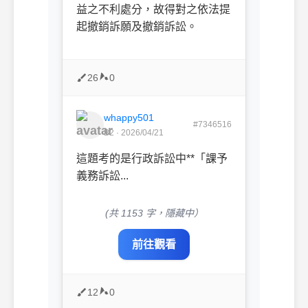
益之不利處分，故得對之依法提
起撤銷訴願及撤銷訴訟。
26
0
whappy501
#7346516
B2 · 2026/04/21
這題考的是行政訴訟中**「課予
義務訴訟...
(共 1153 字，隱藏中）
前往觀看
12
0