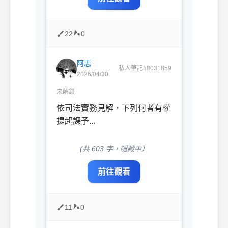
22
0
阿志
私人筆記#8031859
2026/04/30
未解鎖
依司法實務見解，下列何者有權
提起課予...
(共 603 字，隱藏中）
前往觀看
11
0