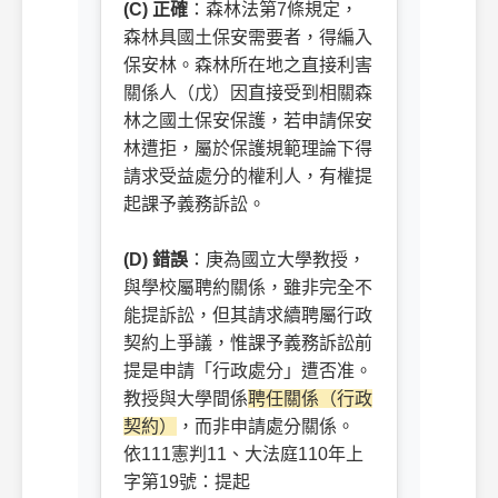
(C) 正確
：森林法第7條規定，
森林具國土保安需要者，得編入
保安林。森林所在地之直接利害
關係人（戊）因直接受到相關森
林之國土保安保護，若申請保安
林遭拒，屬於保護規範理論下得
請求受益處分的權利人，有權提
起課予義務訴訟。
ㅤㅤ
(D) 錯誤
：庚為國立大學教授，
與學校屬聘約關係，雖非完全不
能提訴訟，但其請求續聘屬行政
契約上爭議，惟課予義務訴訟前
提是申請「行政處分」遭否准。
教授與大學間係
聘任關係（行政
契約）
，而非申請處分關係。
依111憲判11、大法庭110年上
字第19號：提起