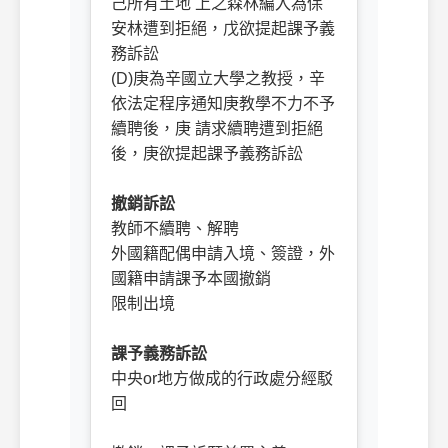
己所有土地 上之森林編入為保
安林遭到拒絕，戊欲提起課予義
務訴訟
(D)庚為辛國立大學之教授，辛
依法定程序通知庚教學不力不予
續聘後，庚 請求續聘遭到拒絕
後，庚欲提起課予義務訴訟
撤銷訴訟
教師不續聘、解聘
外國籍配偶申請入境、簽證，外
國籍申請課予本國撤銷
限制出境
課予義務訴訟
中央or地方做成的行政處分經駁
回