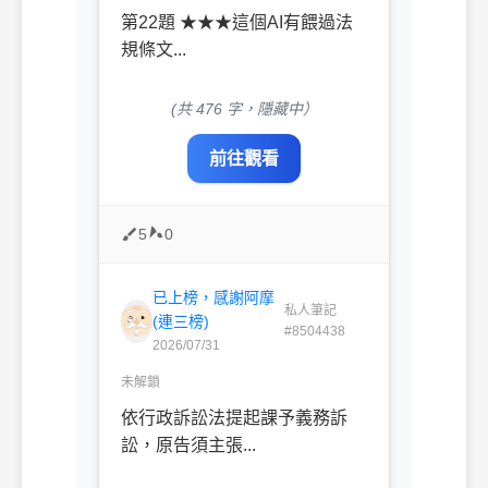
第22題 ★★★這個AI有餵過法
規條文...
(共 476 字，隱藏中）
前往觀看
5
0
已上榜，感謝阿摩
私人筆記
(連三榜)
#8504438
2026/07/31
未解鎖
依行政訴訟法提起課予義務訴
訟，原告須主張...