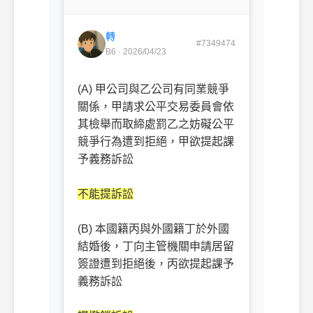
轉
#7349474
B6 · 2026/04/23
(A) 甲公司與乙公司有同業競爭
關係，甲請求公平交易委員會依
其檢舉而取締處罰乙之妨礙公平
競爭行為遭到拒絕，甲欲提起課
予義務訴訟
不能提訴訟
(B) 本國籍丙與外國籍丁於外國
結婚後，丁向主管機關申請居留
簽證遭到拒絕後，丙欲提起課予
義務訴訟