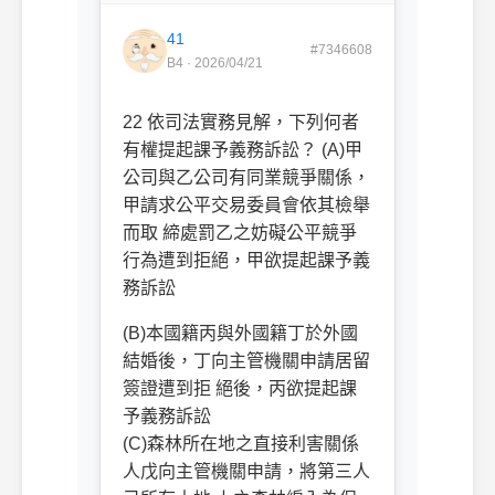
41
#7346608
B4 · 2026/04/21
22 依司法實務見解，下列何者
有權提起課予義務訴訟？ (A)甲
公司與乙公司有同業競爭關係，
甲請求公平交易委員會依其檢舉
而取 締處罰乙之妨礙公平競爭
行為遭到拒絕，甲欲提起課予義
務訴訟
(B)本國籍丙與外國籍丁於外國
結婚後，丁向主管機關申請居留
簽證遭到拒 絕後，丙欲提起課
予義務訴訟
(C)森林所在地之直接利害關係
人戊向主管機關申請，將第三人