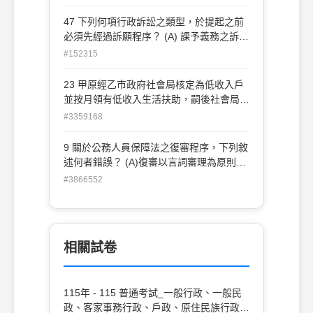
類為何？ (A)撤銷訴訟 (B)一般給付訴訟 (C)
定 (D)因執行行政協助所生之費用金額，請
公益訴訟 (D)課予義務訴訟
47 下列何項行政訴訟之類型，於提起之前
求與被請求機關無法達成協議時， 由共同
必須先經過訴願程序？ (A) 課予義務之訴
上級機關決定
(B)確認行政處分無效之訴 (C)確認法律關
#152315
係存否之訴 (D)一般給付之訴
23 甲原經乙市政府社會局核定為低收入戶
並按月領有低收入生活扶助，嗣後社會局查
知甲已將戶籍遷出乙市，乃以 A 函通知甲
#3359168
自即日起廢止其低收入戶資格並停止發給生
活扶助。甲不服，循序提起訴願及撤銷訴
9 關於公務人員保障法之復審程序，下列敘
訟，經行政法院撤銷 A 函，但社會局僅繼
述何者錯誤？ (A)復審以言詞審理為原則
續發給確定判決後之生活扶助。甲依法應如
(B)公務人員保障暨培訓委員會（下稱保訓
#3866552
何救濟？ (A)提起再審 (B)提起課予義務訴
會）必要時，得依職權通知復審 人及原處
訟 (C)請求行政訴訟強制執行 (D)提起一般
分機關派員進行言詞辯論 (C)復審人對於保
給付訴訟
訓會於復審程序進行中所為之程序上處置不
服者，不得單 獨提起行政訴訟 (D)保訓會必
相關試卷
要時，得依復審人之申請通知復審人及原處
分機關派員進行言 詞辯論
115年 - 115 普通考試_一般行政、一般民
政、客家事務行政、戶政、原住民族行政、