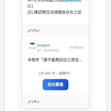
(C)
(D) 確認聘任法律關係存在之訴
5
0
penguin
#7350206
B7 · 2026/04/23
本題考「課予義務訴訟之原告...
(共 344 字，隱藏中）
前往觀看
2
4