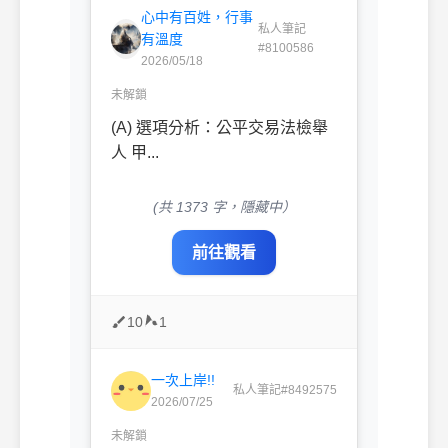
心中有百姓，行事
私人筆記
有溫度
#8100586
2026/05/18
未解鎖
(A) 選項分析：公平交易法檢舉
人 甲...
(共 1373 字，隱藏中）
前往觀看
10
1
一次上岸!!
私人筆記#8492575
2026/07/25
未解鎖