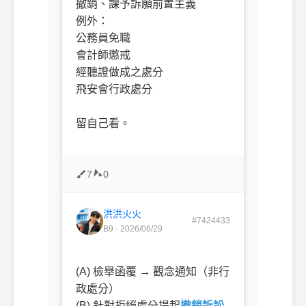
撤銷、課予訴願前置主義
例外：
公務員免職
會計師懲戒
經聽證做成之處分
飛安會行政處分
留自己看。
7
0
洪洪火火
#7424433
B9 · 2026/06/29
ㅤㅤ
(A) 檢舉函覆 → 觀念通知（非行
政處分）
(B) 針對拒絕處分提起
撤銷訴訟