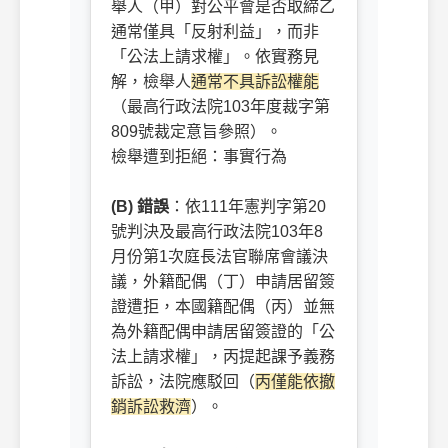
舉人（甲）對公平會是否取締乙
通常僅具「反射利益」，而非
「公法上請求權」。依實務見
解，檢舉人
通常不具訴訟權能
（最高行政法院103年度裁字第
809號裁定意旨參照）。
檢舉遭到拒絕：事實行為
ㅤㅤ
(B) 錯誤
：依111年憲判字第20
號判決及最高行政法院103年8
月份第1次庭長法官聯席會議決
議，外籍配偶（丁）申請居留簽
證遭拒，本國籍配偶（丙）並無
為外籍配偶申請居留簽證的「公
法上請求權」，丙提起課予義務
訴訟，法院應駁回（
丙僅能依撤
銷訴訟救濟
）。
ㅤㅤ