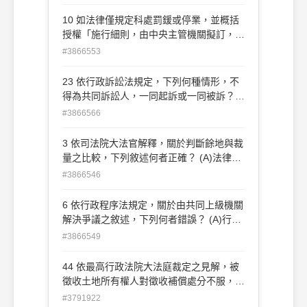
採購申訴審議委員會申訴程序
處分違法 為由聲明異議
10 如法律僅規定科處罰鍰或停業，並概括
授權「施行細則，由中央主管機關擬訂，報
請行政院核定」時，下列敘述何者正確？
#3866553
(A)被授權機關應就執行母法之技術性、細
節性事項，訂定法規命令 (B)經報行政院核
23 依行政訴訟法規定，下列何種情形，不
定，被授權機關得委由其下級機關公告執行
得為共同訴訟人，一同起訴或一同被訴？
母法之技術 性、細節性事項，以補充法律
(A)為訴訟標的之行政處分係二以上機關共
#3866566
規定之不足 (C)被授權機關得在施行細則中
同為之 (B)撤銷訴訟之結果將損害其事實上
增列「情節較輕者，應先予以警告」規定，
利益之第三人 (C)為訴訟標的之權利、義務
3 依司法院大法官解釋，關於判斷餘地與裁
以符合比例原則 (D)被授權機關訂定施行細
或法律上利益，為其所共同者 (D)為訴訟標
量之比較，下列敘述何者正確？ (A)法律之
則且經行政院核定後，即發生效力
的之權利、義務或法律上利益，於事實上或
構成要件必有判斷餘地，法律效果皆有裁量
#3866546
法律上有同一或同 種類之原因者
(B)判斷餘地並無怠於考量之違法事由，裁
量則有怠於考量之違法事由 (C)兩者皆應受
6 依行政程序法規定，關於由共同上級機關
高密度之司法審查 (D)程序之瑕疵在兩者皆
解決爭議之敘述，下列何者錯誤？ (A)行政
得構成違法事由
事件經指定管轄後，各機關應為必要職務行
#3866549
為之內容，由共同上級 機關決定 (B)各機關
依法均有管轄權，但受理時間先後無法判斷
44 依最高行政法院大法庭裁定之見解，被
且有統一管轄之必 要，由共同上級機關決
徵收土地所有權人對徵收補償處分不服，擬
定 (C)請求行政協助之機關對被請求機關拒
循序提起行政訴 訟時，其應提起之訴訟種
#3791922
絕提供協助有異議時，由共同上級 機關決