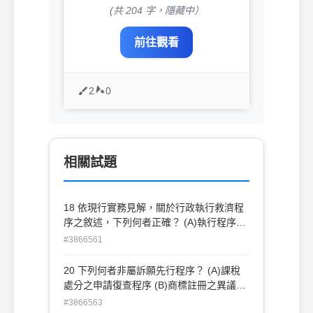
(共 204 字，隱藏中）
前往觀看
2
0
相關試題
18 依現行實務見解，關於行政執行救濟程
序之敘述，下列何者正確？ (A)執行程序有
瑕疵，以利害關係人確實受有損害為前提，
#3866561
得聲明異議 (B)行政處分之受處分人得以執
行名義成立前之事由，提起債務人異議之訴
20 下列何者非屬訴願先行程序？ (A)課稅
(C)不服限制出境處分而聲明異議被駁回，
處分之申請復查程序 (B)商標註冊之異議程
應依法踐行訴願程序 (D)執行名義之基礎處
序 (C)全民健康保險爭議審議程序 (D)政府
#3866563
分若經法院實體確定判決維持，不得以基礎