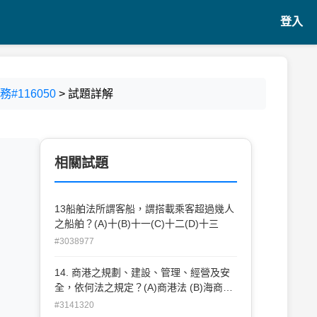
登入
#116050
> 試題詳解
相關試題
13船舶法所謂客船，謂搭載乘客超過幾人
之船舶？(A)十(B)十一(C)十二(D)十三
#3038977
14. 商港之規劃、建設、管理、經營及安
全，依何法之規定？(A)商港法 (B)海商法
(C)商港管理規則 (D)商港管理條例
#3141320