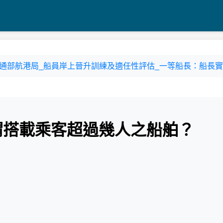
2-2 交通部航港局_船員岸上晉升訓練及適任性評估_一等船長：船長實務
，謂搭載乘客超過幾人之船舶？