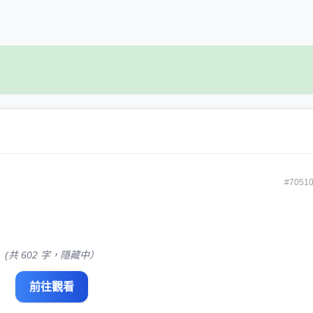
#7051
(共 602 字，隱藏中）
前往觀看