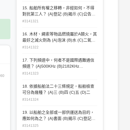
15. 船舶所有權之移轉，非經如何，不得
對抗第三人？ (A)登記 (B)揭示 (C)公告
(D)明示
#3141321
16. 木材、繩索等物品燃燒屬於A類火，其
最好之滅火劑為 (A)泡沫 (B)水 (C)二氧化
碳 (D)乾粉
#3141322
17. 下列頻道中，何者不是國際遇難通信
頻道？ (A)500KHz (B)2182KHz
(C)156.8MHz (D)8564KHz
#3141323
060
18. 依據船舶法二十三條規定，船舶檢查
可分為幾種？ (A)三 (B)四 (C)五 (D)二
#3141324
19. 以船舶之全部或一部供運送為目的，
應如何為之？ (A)書面 (B)揭示 (C)登記
(D)明示
#3141325