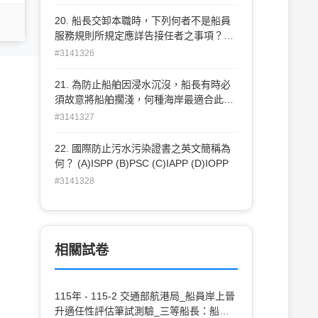
20. 船長交卸本職時，下列何者不是船員
服務規則所規定應詳告接任者之事項？
(A)船舶操 縱之特殊性能 (B)船舶之管理
#3141326
(C)海員之管理 (D)貨物之管理
21. 為防止船舶因浸水沉沒，船長有時必
須故意將船舶擱淺，何種海岸最適合此項
緊急措施？ (A)平坦沙灘 (B)突出礁石 (C)
#3141327
崎嶇岩石 (D)懸崖峭壁
22. 國際防止污水污染證書之英文簡稱為
何？ (A)ISPP (B)PSC (C)IAPP (D)IOPP
#3141328
相關試卷
115年 - 115-2 交通部航港局_船員岸上晉
升適任性評估筆試測驗_三等船長：船長