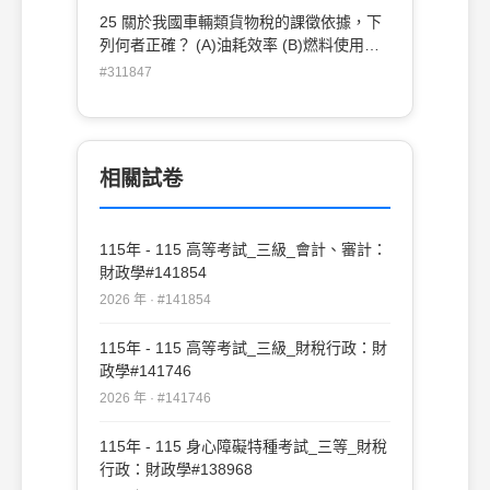
巨獸假說（Leviathan hypothesis）的論述
25 關於我國車輛類貨物稅的課徵依據，下
(D)公共財的數量符合經濟效率
列何者正確？ (A)油耗效率 (B)燃料使用量
(C)排氣量(D)CO2排放量
#311847
相關試卷
115年 - 115 高等考試_三級_會計、審計：
財政學#141854
2026 年 · #141854
115年 - 115 高等考試_三級_財稅行政：財
政學#141746
2026 年 · #141746
115年 - 115 身心障礙特種考試_三等_財稅
行政：財政學#138968