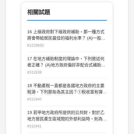
相關試題
16 上級政府對下級政府補助，那一種方式
將會帶給居民最佳的福利水準？ (A)一般補
助 (B)特定補助 (C)限額配合補助 (D)無限
#1229692
額配合補助
17 在地方補助制度的理論中，下列敘述何
者正確？ (A)地方政府偏好非配合式補助
(B)上級政府偏好非配合式補助 (C)上級政
#311839
府若採現金補助，常導致地方公共支出之增
加幅度大於採不附條件式補助的效果 (D)非
18 不動產稅一直都是各國地方政府的主要
配合式補助會影響地方公共財的相對價格
稅源，下列那些為其主因？①稅收富有彈性
②符合利益原則 ③符合量能原則 ④保持稅
#311840
收之安定性 ⑤確保稅源之地區性 (A)①③⑤
(B)①④⑤(C)②③⑤(D)②④⑤
19 若甲地方政府所提供的公共財，對於乙
地方居民產生區域間的外部利益時，則為增
進效率，中央政府得： (A)依乙地方民眾享
#311841
有該公共財的邊際利益之大小，提供補助金