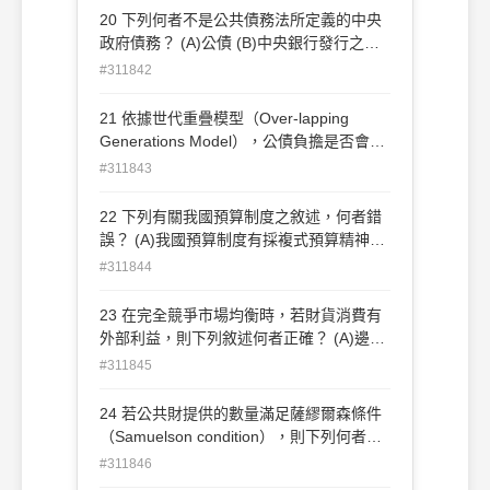
給甲地方 (B)依乙地方民眾享有該公共財的
20 下列何者不是公共債務法所定義的中央
邊際利益之大小，提供補助金給乙地方 (C)
政府債務？ (A)公債 (B)中央銀行發行之國
依甲地方民眾享有該公共財的邊際利益之大
庫券 (C)國外借款 (D)國外保證債務
#311842
小，提供補助金給甲地方 (D)依甲地方民眾
享有該公共財的邊際利益之大小，提供補助
21 依據世代重疊模型（Over-lapping
金給乙地方
Generations Model），公債負擔是否會移
轉給下一代？ (A)不論內債與外債都不會
#311843
(B)不論內債與外債都會(C)內債不一定，外
債不會(D)內債不會，外債不一定
22 下列有關我國預算制度之敘述，何者錯
誤？ (A)我國預算制度有採複式預算精神
(B)我國預算制度為行政部門編製，立法部
#311844
門審議 (C)基金分為普通基金與特種基金兩
種(D)資本門收支如有剩餘，得移充經常支
23 在完全競爭市場均衡時，若財貨消費有
出之財源
外部利益，則下列敘述何者正確？ (A)邊際
社會成本大於邊際私人成本 (B)邊際私人利
#311845
益大於邊際私人成本 (C)邊際社會利益大於
邊際私人利益(D)消費數量是最有效率的數
24 若公共財提供的數量滿足薩繆爾森條件
量
（Samuelson condition），則下列何者正
確？ (A)達到李嘉圖均等性（Ricardian
#311846
equivalence）(B)滿足租稅中立性 (C)符合