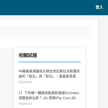
登入
相關試題
」
49蘇俄表演藝術大師史坦尼斯拉夫斯基所
說的「放光」與「受光」，是甚麼意思？
(A)燈光的調節 (B)演員的交流 (C)劇作家
#2022635
的編劇 (D)導演與技術部門的設計會議
17. 下列哪一種燈具能將影像插片(Gobo)
清楚投射出來？ (A) 筒燈(Par Can) (B) 佛
式聚光燈(Fresnel Lens Spotlight) (C) 平
#3456743