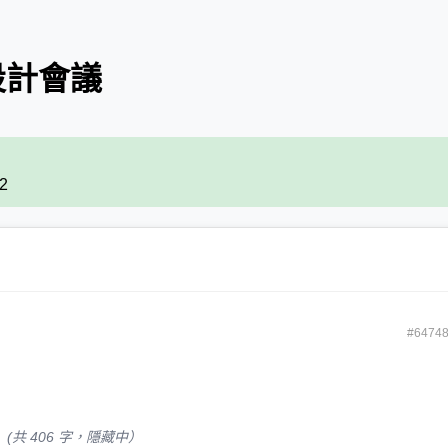
設計會議
42
#6474
(共 406 字，隱藏中）