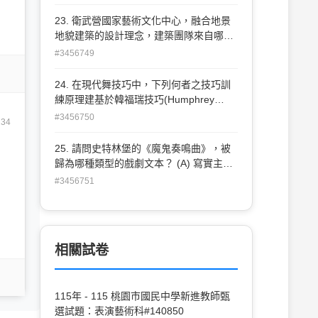
程設計 (D) 以戲劇方法進行課程教學
23. 衛武營國家藝術文化中心，融合地景
地貌建築的設計理念，建築團隊來自哪個
國家？ (A) 義大利 (B) 荷蘭 (C) 加拿大
#3456749
(D) 美國
24. 在現代舞技巧中，下列何者之技巧訓
練原理建基於韓福瑞技巧(Humphrey
Technique)之上，除了保留以擺盪與重心
#3456750
234
轉換的「跌落與復 原」基礎外，更加強調
動作的圓滑順暢，以及肢體各部位的分解
25. 請問史特林堡的《魔鬼奏鳴曲》，被
動作練習？ (A) 李蒙技巧 (B) 尤斯技巧
歸為哪種類型的戲劇文本？ (A) 寫實主義
(C) 凡戴克技巧 (D) 當樂普技巧
(B) 後設戲劇 (C) 象徵主義 (D) 表現主義
#3456751
相關試卷
115年 - 115 桃園市國民中學新進教師甄
選試題：表演藝術科#140850