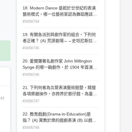
凸透鏡聚光燈(Plano Convex Spotlight)
(D) 橢圓反射聚光燈(Ellipsoidal Reflector
18. Modern Dance 是起於廿世紀的表演
Spotlight)
藝術模式，哪一位藝術家認為舞蹈應該建
立在自然節奏及動作上？ (A) Isadora
#3456744
Duncan (B) Anna Pavlova (C) Galina
Ulanova (D) Rudolf Nureyev
19. 有關各派別與劇作家的組合，下列何
者正確？ (A) 荒謬劇場←→史坦尼斯拉夫
斯基(Konstantin Stasnislavsky) (B) 史詩
#3456745
劇場←→布萊希特(Bertolt Brecht) (C) 殘
酷劇場←→理查‧謝喜納(Richard
20. 愛爾蘭著名劇作家 John Millington
Schechner) (D) 貧窮劇場←→史特林堡
Synge 的哪一齣劇作，於 1904 年首演，
(August Strindberg)
被稱作英文劇作中最佳的「獨幕劇」？
#3456746
(A) Riders to the Sea (B) The Playboy of
the Western World (C) The Shadow of
21. 下列何者為北管表演藝術翹楚，精擅
the Glen (D) Deirdre of the Sorrows
各項樂器操作，亦跨界於歌仔戲，為臺灣
842
近代戲曲史中甚具代表性的表演藝術家？
#3456747
(A) 陳勝國 (B) 莊進才 (C) 陳錫煌 (D) 李
小平
22. 教育戲劇(Drama-in-Education)是
指？ (A) 寓教於樂的戲劇表演 (B) 以戲劇
作為社團活動教學 (C) 學習戲劇的一種課
#3456748