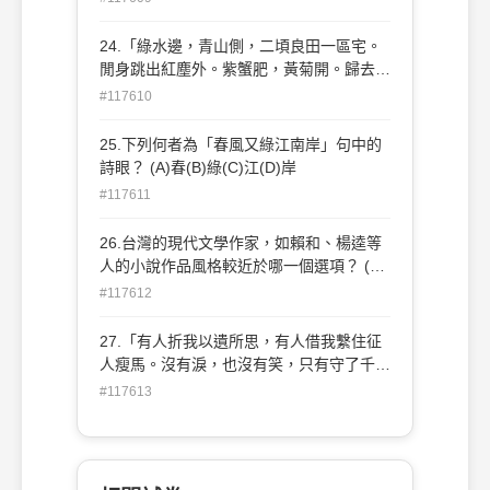
倦。（〈讀你〉歌詞） (B)我對你真心對
待，你對我再三誤解。（〈再三誤解〉歌
24.「綠水邊，青山側，二頃良田一區宅。
詞） (C)今夜風寒雨水冷，可比紅花落紅
閒身跳出紅塵外。紫蟹肥，黃菊開。歸去
塵。（〈雪中紅〉歌詞） (D)天黑黑，要下
來。酒旋沽，魚新買，滿眼雲山畫圖開。清
#117610
雨。（〈天黑黑〉歌詞）
風明月還詩債。本是個懶散人，又無甚經濟
才，歸去來。」根據你對中國韻文的理解，
25.下列何者為「春風又綠江南岸」句中的
上述韻文應該是： (A)古風(B)宋詞(C)元曲
詩眼？ (A)春(B)綠(C)江(D)岸
(D)樂府詩
#117611
26.台灣的現代文學作家，如賴和、楊逵等
人的小說作品風格較近於哪一個選項？ (A)
田園隱逸(B)社會寫實(C)浪漫想像(D)神怪
#117612
傳奇
27.「有人折我以遺所思，有人借我繫住征
人瘦馬。沒有淚，也沒有笑，只有守了千年
的沉默。年年，我青青若此。」文中的
#117613
「我」，指的是什麼？ (A)草(B)木樁(C)樹
(D)井欄