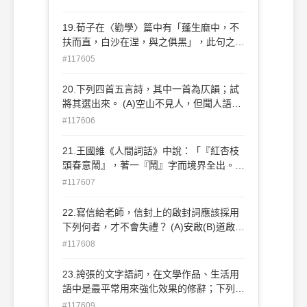
覺 (C)先觸覺後視覺(D)先嗅覺後視覺
19.荀子在〈勸學〉篇中有「蓬生麻中，不
扶而直，白沙在涅，與之俱黑」，此句之意
謂： (A)為學須辨是非曲直(B)為學須自立自
#117605
强 (C)為學須順應自然(D)為學須有良好環
境
20.下列四首五言詩，其中一首為仄韻；試
將其選出來。 (A)空山不見人，但聞人語
響。返景入深林，復照青苔上 (B)荊谿白石
#117606
出，天寒紅葉稀。出路元無雨，空翠溼人衣
(C)已見寒梅發，復聞啼鳥聲。心心視春
21.王國維《人間詞話》中說：「『紅杏枝
草，畏向階前生 (D)人閑桂花落，夜靜春山
頭春意鬧』，著一『鬧』字而境界全出。」
空。月出驚山鳥，時鳴春澗中
從宋朝張先〈天仙子〉的「沙上並禽池上
#117607
瞑，雲破月來花弄影」中，也可以找出哪一
個同樣精彩的字？ (A)並(B)瞑(C)來(D)弄
22.寫信給老師，信封上的啟封詞應該採用
下列何者，才不會失禮？ (A)安啟(B)道啟
(C)文啟(D)大啟
#117608
23.誇張的文字語詞，在文學作品、生活用
語中是最平常用來強化效果的修辭；下列哪
句話最符合這種原則？ (A)讀你千遍也不厭
#117609