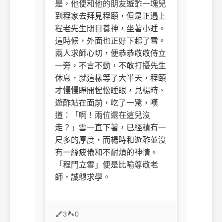
是，他便和他的朋友遊酢一塊兒
到程家去拜見程頤，但是正遇上
程老先生閉目養神，坐著小睡。
這時候，外面也正好下起了雪。
兩人求師心切，便恭恭敬敬侍立
一旁，不言不動，不敢打擾先生
休息，就這樣等了大半天，程頤
才慢慢睜開惺忪睡眼，見楊時、
遊酢站在面前，吃了一驚，嘆
道：「啊！兩位還在這兒沒
走？」雪一直下著，已經積有一
尺多的厚度，而楊時和遊酢並沒
有一絲疲倦和不耐煩的神情。
「程門立雪」便是比喻尊敬老
師，誠懇求學。
3
0