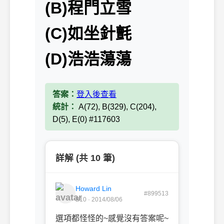
(B)程門立雪
(C)如坐針氈
(D)浩浩蕩蕩
答案：
登入後查看
統計：
A(72), B(329), C(204),
D(5), E(0) #117603
詳解 (共 10 筆)
Howard Lin
#899513
B10 · 2014/08/06
選項都怪怪的~感覺沒有答案呢~