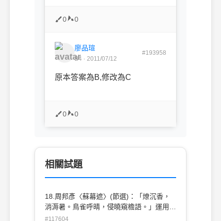
0
0
廖品瑄
#193958
B4 · 2011/07/12
原本答案為B,修改為C
0
0
相關試題
18.周邦彥〈蘇幕遮〉(節選)：「燎沉香，
消溽暑。鳥雀呼晴，侵曉窺檐語。」運用了
哪些知覺？ (A)先嗅覺後聽覺(B)先視覺後聽
#117604