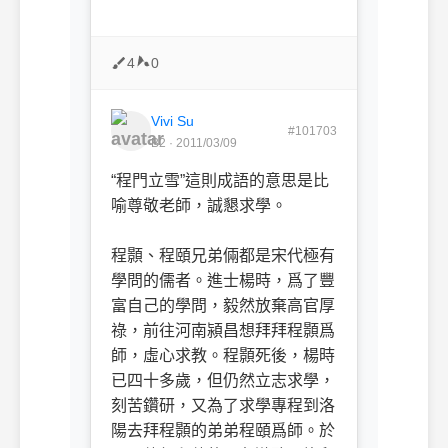
4
0
Vivi Su
#101703
B2 · 2011/03/09
“程門立雪”這則成語的意思是比
喻尊敬老師，誠懇求學。
程顥、程頤兄弟倆都是宋代極有
學問的儒者。進士楊時，爲了豐
富自己的學問，毅然放棄高官厚
祿，前往河南潁昌想拜拜程顥爲
師，虛心求教。程顥死後，楊時
已四十多歲，但仍然立志求學，
刻苦鑽研，又為了求學專程到洛
陽去拜程顥的弟弟程頤爲師。於