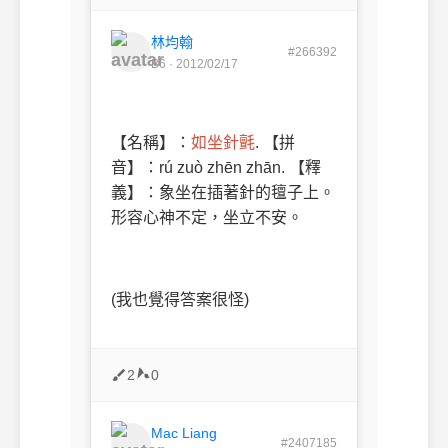
林均翰
#266392
B6 · 2012/02/17
【名稱】：
如坐針氈
. 【拼
音】：rú zuò zhēn zhān. 【釋
義】：象坐在插著針的氊子上。
形容心神不定，坐立不安。
(我也覺得答案很怪)
2
0
Mac Liang
#2407185