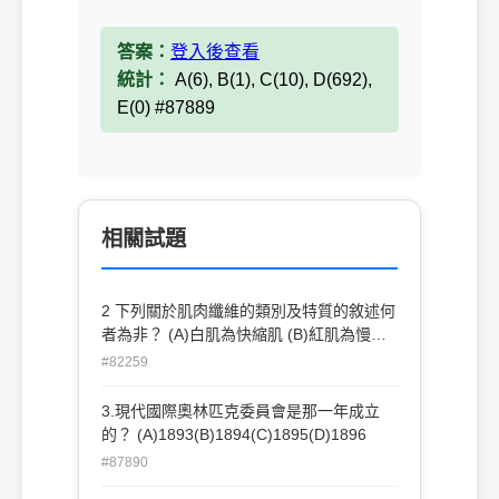
答案：
登入後查看
統計：
A(6), B(1), C(10), D(692),
E(0) #87889
相關試題
2 下列關於肌肉纖維的類別及特質的敘述何
者為非？ (A)白肌為快縮肌 (B)紅肌為慢縮
肌 (C)紅、白肌收縮的過程一致，而且不同
#82259
肌肉的特性與功能完全一樣 (D)紅肌在功能
上以耐力性運動為主 (E)快縮肌在功能上以
3.現代國際奧林匹克委員會是那一年成立
速度性運動為主。
的？ (A)1893(B)1894(C)1895(D)1896
#87890