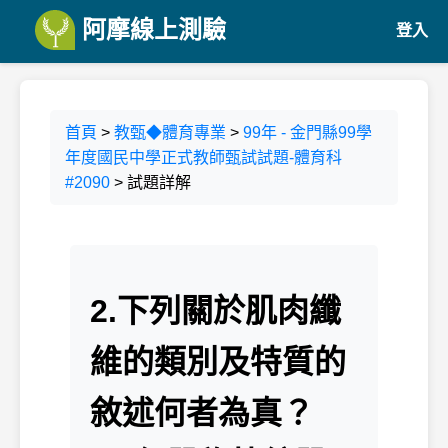
阿摩線上測驗
登入
首頁
>
教甄◆體育專業
>
99年 - 金門縣99學
年度國民中學正式教師甄試試題-體育科
#2090
> 試題詳解
2.下列關於肌肉纖
維的類別及特質的
敘述何者為真？