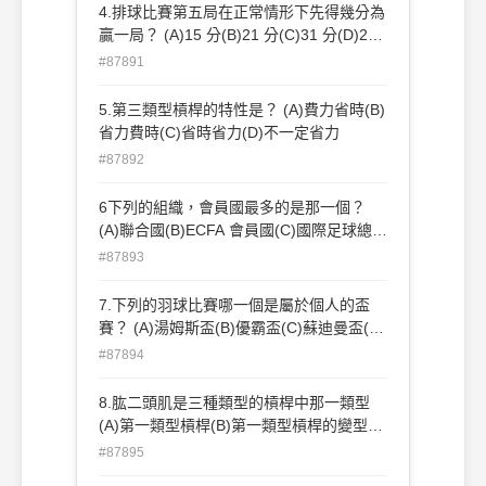
4.排球比賽第五局在正常情形下先得幾分為
贏一局？ (A)15 分(B)21 分(C)31 分(D)25
分。
#87891
5.第三類型槓桿的特性是？ (A)費力省時(B)
省力費時(C)省時省力(D)不一定省力
#87892
6下列的組織，會員國最多的是那一個？
(A)聯合國(B)ECFA 會員國(C)國際足球總會
(D)國際奧林匹克委員會。
#87893
7.下列的羽球比賽哪一個是屬於個人的盃
賽？ (A)湯姆斯盃(B)優霸盃(C)蘇迪曼盃(D)
以上皆非
#87894
8.肱二頭肌是三種類型的槓桿中那一類型
(A)第一類型槓桿(B)第一類型槓桿的變型
(C)第二類型槓桿(D)第三類型槓桿。
#87895