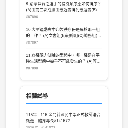
9.鉛球決賽之選手的投擲順序應如何排序？
(A)由前三次成績由最近者排到最遠者(B)抽
籤決定 (C)由預賽成績由最遠者排到最近者
#87896
(D)由裁判決定。
10.大型運動會中印製秩序冊是屬於那一組
的工作？ (A)文書組(B)記錄組(C)總務組(D)
競賽組。
#87897
11.各種阻力訓練的型態中，哪一種是在平
時生活型態中幾乎不可能發生的？ (A)等長
收縮(B)等張收縮(C)等力收縮(D)向心收縮
#87898
相關試卷
115年 - 115 金門縣國民中學正式教師聯合
甄選：體育專長#141572
2026 年 · #141572