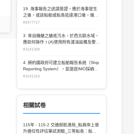
日
19. 海事報告之送請簽證，應於海事發生
之後，或該船舶或船長抵達港口後，幾日
內為之 。 (A)7 (B)6 (C)5 (D)4
#3477717
3. 來自機艙之艙底污水，於西北歐水域，
應如何操作﹖(A)使用附有濾油設備及警報
自動停止設備之運作下排放 (B)離岸50海
#3141309
浬，含油量不超過30PPM排放 (C)離岸12
海里，含油量不超過15PPM排放 (D)禁止
4. 締約國政府可建立船舶報告系統（Ship
排放
Reporting System），並提送IMO採納後
依規定實施，此是何項國際公約中之規
#3141310
定？ (A)一九七八年航海人員訓練發證及
當值標準國際公約 (B)一九七四年海上人
命安全國際公約 (C)一九七三年防止船舶
污染國際公約 (D)一九七六年商船最低標
相關試卷
準公約
115年 - 115-2 交通部航港局_船員岸上晉
升適任性評估筆試測驗_三等船長：船長