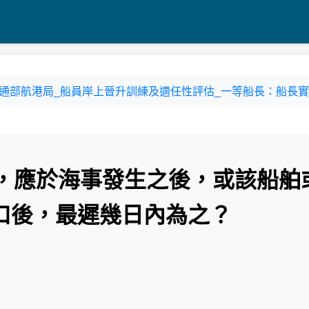
2-2 交通部航港局_船員岸上晉升訓練及適任性評估_一等船長：船長實務
證，應於海事發生之後，或該船舶
口後，最遲幾日內為之？