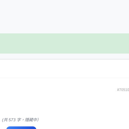
#7051
(共 573 字，隱藏中）