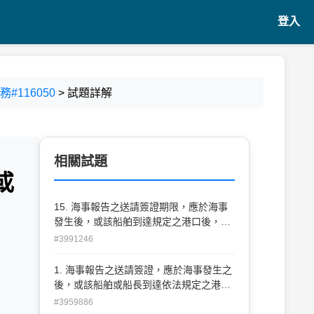
登入
#116050
> 試題詳解
相關試題
或
15. 海事報告之送請簽證期限，應於海事
發生後，或該船舶到達規定之港口後，幾
日內為之？ (A)7 (B)10 (C)12 (D)14
#3991246
1. 海事報告之送請簽證，應於海事發生之
後，或該船舶或船長到達依法規定之港口
後，最遲幾日內為之？ (A)3日 (B)4日
#3959886