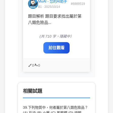
MoAI - 您的AI助手
#6889519
B1 · 2025/10/14
題目解析 題目要求找出屬於第
八類危險品...
(共 710 字，隱藏中）
前往觀看
0
0
相關試題
39.下列物質中，何者屬於第八類危險品？
(A) 石油 (B) 火藥 (C) 氰酸鉀 (D) 硫酸