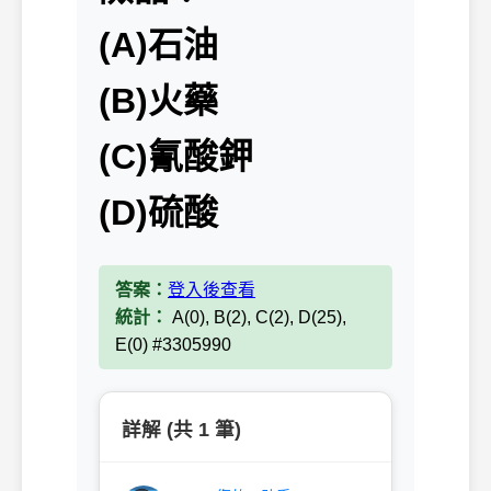
(A)石油
(B)火藥
(C)氰酸鉀
(D)硫酸
答案：
登入後查看
統計：
A(0), B(2), C(2), D(25),
E(0) #3305990
詳解 (共 1 筆)