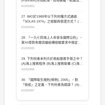
(Function)分為航海、貨物裝載、航運及人
員管理、輪機….等幾大類？ (A)五類 (B)六
#3305993
類 (C)七類 (D)八類
27. IMO於1988年以下列何種方式通過
「SOLAS 1974」之檢驗與發證方式？ (A)
締約國自 行修正方式 (B)以大會決議案方式
#3305994
(C)以議定書方式 (D)以IMO內部審議方式
28. 「一九七四海上人命安全國際公約」，
第XII章對有關貨艙結構檢驗要求中規定，
船齡幾年以上於欲載貨密度≧1,780kg/m3
#3305995
時"，應做加強檢驗方案的定期檢驗？ (A)5
年以上 (B)10年以上 (C)15年以上 (D)20年
29. 下列何者未列示於商船搜救手冊之中？
以上
(A)海上搜救程序 (B)海上搜救裝備 (C)海上
搜 救措施 (D)海上搜救協調
#3305996
30. 「國際衛生規則(條例), 2005」，對
「檢疫」之定義，下列何者為錯誤？ (A)指
限制 有嫌疑且已具症狀的個人與其他的個
#3305997
人和物體隔離 (B)對有嫌疑的行李、貨櫃與
其他的 個人和物體隔離 (C)對有嫌疑的交通
工具與其他的個人和物體隔離 (D)對有嫌疑