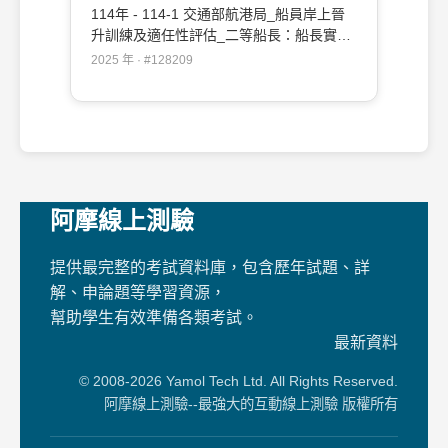
114年 - 114-1 交通部航港局_船員岸上晉
升訓練及適任性評估_二等船長：船長實務
#128209
2025 年 · #128209
阿摩線上測驗
提供最完整的考試資料庫，包含歷年試題、詳
解、申論題等學習資源，
幫助學生有效準備各類考試。
最新資料
© 2008-2026 Yamol Tech Ltd. All Rights Reserved.
阿摩線上測驗--最強大的互動線上測驗 版權所有