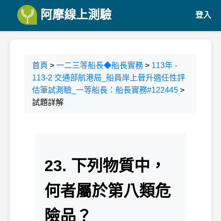
阿摩線上測驗
登入
首頁
>
一二三等船長◆船長實務
>
113年 -
113-2 交通部航港局_船員岸上晉升適任性評
估筆試測驗_一等船長：船長實務#122445
>
試題詳解
23. 下列物質中，
何者屬於第八類危
險品？