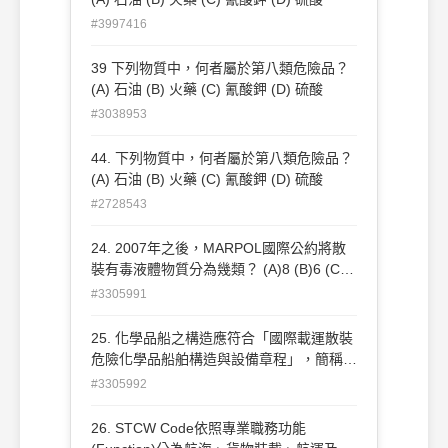
#3997416
39 下列物質中，何者屬於第八類危險品？
(A) 石油 (B) 火藥 (C) 氰酸鉀 (D) 硫酸
#3038953
44. 下列物質中，何者屬於第八類危險品？
(A) 石油 (B) 火藥 (C) 氰酸鉀 (D) 硫酸
#2728543
24. 2007年之後，MARPOL國際公約將散
裝有毒液體物質分為幾類？ (A)8 (B)6 (C)4
(D)2
#3305991
25. 化學品船之構造應符合「國際載運散裝
危險化學品船舶構造與設備章程」，簡稱
為？ (A)IBC code (B)IGC code (C)IMDG
#3305992
code (D)INF code
26. STCW Code依照專業職務功能