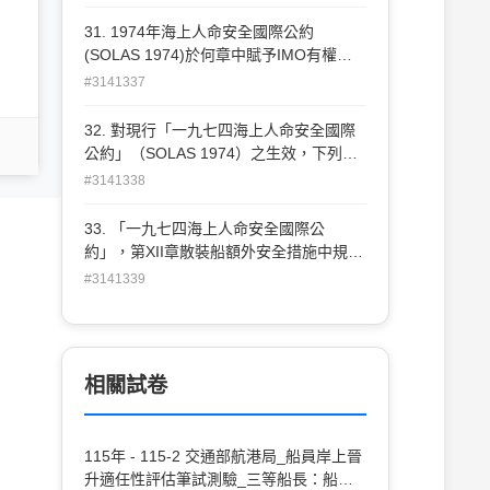
(A)一個月內 (B)二個月內 (C)三個月內 (D)
不得延期
31. 1974年海上人命安全國際公約
(SOLAS 1974)於何章中賦予IMO有權執
行海難調查權力 ？ (A)第I章/21條 (B)第II
#3141337
章/5條 (C)第IV章/6條 (D)第V章/7條
32. 對現行「一九七四海上人命安全國際
公約」（SOLAS 1974）之生效，下列的
敘述何 者為錯誤？ (A)至少締約國25國簽
#3141338
署參加 (B)簽署參加國之商船隊不少於全
世界商船隊 總噸位25％ (C)成為本公約締
33. 「一九七四海上人命安全國際公
約國之日起12個月生效 (D)本公約生效日
約」，第XII章散裝船額外安全措施中規
後存放之任何批 准、接受、認可或加入文
定，貨艙之「水位偵測器」（Water level
#3141339
件，應於存放之日起屆滿三個月生效
detector）應裝設在後端艙底不小於15％
艙深及"多少公尺以上"處？ (A)0.5 m (B)1
m (C)1.5 m (D)2 m
相關試卷
115年 - 115-2 交通部航港局_船員岸上晉
升適任性評估筆試測驗_三等船長：船長