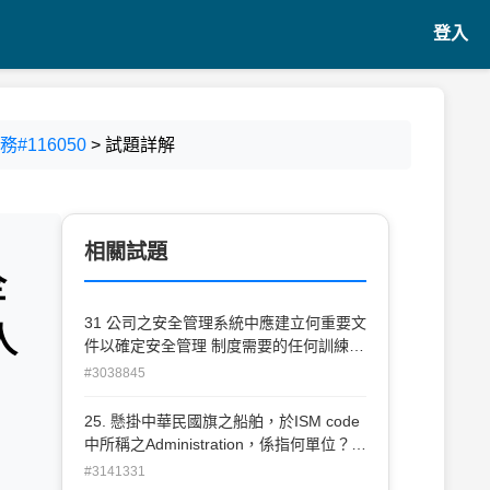
登入
#116050
> 試題詳解
相關試題
全
31 公司之安全管理系統中應建立何重要文
人
件以確定安全管理 制度需要的任何訓練，
並確使該訓練已對全體有關人員施 行？
#3038845
(A) 管制程序 (B) 程序書 (C) 通報制度 (D)
稽核程序書
25. 懸掛中華民國旗之船舶，於ISM code
中所稱之Administration，係指何單位？
(A)中國 驗船中心(CR) (B)挪威驗船協會
#3141331