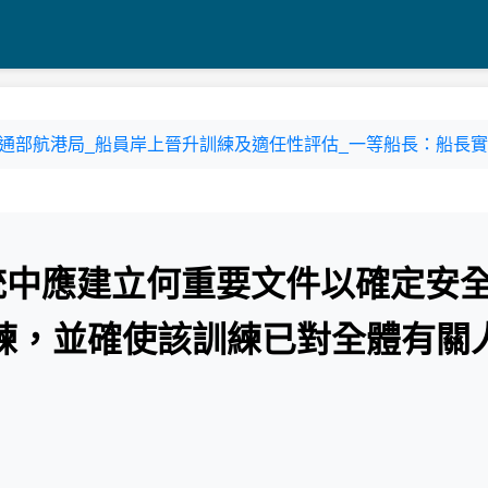
2-2 交通部航港局_船員岸上晉升訓練及適任性評估_一等船長：船長實務
系統中應建立何重要文件以確定安
練，並確使該訓練已對全體有關