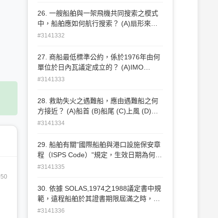
(DNV) (C)登記港之港務局 (D)中華民國政
府交通部
26. 一艘船舶與一架飛機共同搜索之模式
中，船舶應如何航行搜索？ (A)扇形來回
穿梭 (B)方形向外擴大 (C)直線前進 (D)S
#3141332
形前進
27. 商船最低標準公約，係於1976年由何
單位於日內瓦議定成立的？ (A)IMO
(B)ITF (C)ILO (D)WHO
#3141333
28. 救助失火之遇難船，應由遇難船之何
方接近？ (A)船首 (B)船尾 (C)上風 (D)下
風
#3141334
29. 船舶有關"國際船舶與港口設施保安章
程（ISPS Code）"規定，生效日期為何？
(A)2002年7月1日生效 (B)2004年7月1日
#3141335
生效 (C)2005年7月1日生效 (D)2007年7
050
月1日 生效
30. 依據 SOLAS,1974之1988議定書中規
範，遠程船舶於其證書期限屆滿之時，不
在應檢驗之港口者，其延期期限為多久？
#3141336