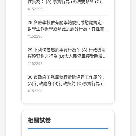
性質為： (A) 事實行為 (B)法規命令 (C)行
政規則 (D)一般處分
#152295
28 各級學校依有關學籍規則或懲處規定，
對學生作退學或類此之處分行為，其性質上
應為： (A) 行政命令 (B)行政處分 (C)行政
#152296
指導 (D)行政計畫
29 下列何者屬於事實行為？ (A) 行政機關
撲殺野狗之行為 (B)命人民停車接受臨檢
(C)紅綠燈交通號誌 (D)命人民拆除違章建
#152297
築
30 市政府工務局執行拆除違建工作屬於：
(A) 行政處分 (B)行政契約 (C)事實行為 (D)
行政計畫
#152298
相關試卷