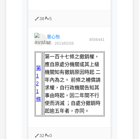
38
5
曾心怡
#556441
B8 · 2013/02/26
第一百十七條之撤銷權，
應自原處分機關或其上級
第
機關知有撤銷原因時起 二
1
年內為之。 前條之補償請
2
求權，自行政機關告知其
1
事由時起，因二年間不行
條
使而消滅 ；自處分撤銷時
起逾五年者，亦同。
32
0