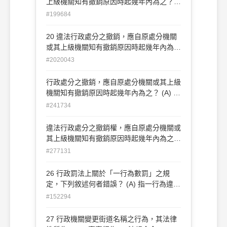
上級機關知有撤銷原因時起幾年內為之？
(A) 一年 (B) 二年 (C) 三年 (D) 五年
#199684
20 違法行政處分之撤銷，應自原處分機關
或其上級機關知有撤銷原因時起幾年內為
之？ (A)2 年 (B)5 年 (C)10 年 (D)15 年
#2020043
行政處分之撤銷，應自原處分機關或其上級
機關知有撤銷原因時起幾年內為之？ (A) 二
年 (B)三年 (C)四年 (D)五年
#241734
違法行政處分之撤銷權，應自原處分機關或
其上級機關知有撤銷原因時起幾年內為之？
(A)三(B)五(C)四(D)二
#277131
26 行政罰法上關於「一行為數罰」之規
定，下列敘述何者錯誤？ (A) 指一行為違反
數個行政法上義務規定 (B)應處罰鍰者，其
#152294
額度應加總計算 (C)相同種類之處罰，從一
重處罰即可 (D)已受裁處拘留者，即無須再
27 行政機關變更街道名稱之行為，其法律
受罰鍰之處罰