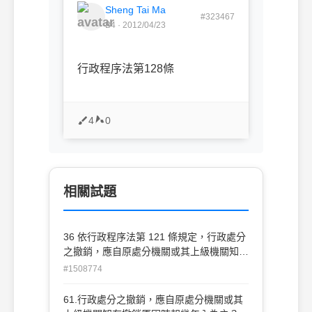
Sheng Tai Ma
#323467
B4 · 2012/04/23
行政程序法第128條
4
0
相關試題
36 依行政程序法第 121 條規定，行政處分
之撤銷，應自原處分機關或其上級機關知有
撤銷原因時起幾年內 為之？ (A) 1 年 (B) 2
#1508774
年 (C) 3 年 (D) 5 年
61.行政處分之撤銷，應自原處分機關或其