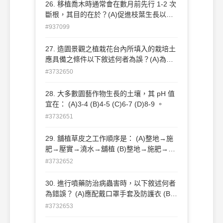
吸收水分(D)減少根量將來移植 後可不用澆
26. 移植喬木時通常會在數月前先行 1-2 次
水。
斷根，其目的在於？(A)促進枝葉生長以利
達到需求樹型(B)促進土球內 鬚根生長以利
#937099
移植後可立即吸收水分(C)促進開花以利移
植後觀賞(D)減少根量將來移植後可不用澆
27. 造園景觀之植栽花台內所填入的栽培土
水。
應具備之條件以下敘述何者為誤？(A)為求
降低成本可填入部分工程廢棄土 (B)物理性
#3732650
質良好，宜疏鬆、通氣、易排水 (C)肥份充
足富含有機質 (D)需清潔不含病原、蟲卵、
28. 大多數園藝作物生長的土壤，其 pH 值
雜草種子 。
宜在： (A)3-4 (B)4-5 (C)6-7 (D)8-9 。
#3732651
29. 舖植草皮之工作順序是： (A)整地→施
肥→壓實→澆水→舖植 (B)整地→施肥→舖
植→澆水→壓實 (C)整地→澆水→施肥→壓
#3732652
實→舖植 (D)施肥→舖植→整地→壓實→澆
水 。
30. 進行噴藥防治病蟲害時，以下敘述何者
為錯誤？ (A)應配戴口罩手套及防護衣 (B)
噴灑時不論葉片正面或葉片背面都應均勻撒
#3732653
佈 (C)可同時將不同藥劑混和配入藥桶中一