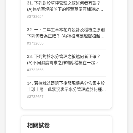
起撒佈可縮短噴灑時間 (D)應避免在下雨天
31. 下列對於草坪管理之敘述何者有誤？
進行噴藥 。
(A)修剪草坪所剪下的殘葉草屑可鋪灑於草
坪上當作肥料 (B)草坪有高低不平現象時可
#3732654
以細沙分次填平 (C)草坪打洞作業是為了恢
復土壤通氣性 (D)單一種類禾本科所建構的
32. 一、二年生草本花卉設計及種植之原則
草坪如出現闊葉類雜草時可使用選擇性殺草
下列何者為正確？ (A)種植時應越密植越好
劑防除 。
以免死亡缺株時被發現 (B)種在較高的灌木
#3732655
後方隱藏起來，以免被人發現拔走 (C)種植
時應刻意挑選尚未開花之植株可慢慢成長減
33. 下列對於水分管理之敘述何者正確？
少更換次數 (D)在設計時應考量後續更換之
(A)不同濕度需求之作物應種植在一起，可
方便性及破壞性越少越好 。
相互彌補平衡水分之需求量 (B)澆水時不應
#3732656
淋洗枝葉，以免過度潮濕 (C)澆水時應充分
將土層濕透，但下次則須等待土壤乾燥後才
34. 若植栽盆器退下後發現根系分佈集中於
可再澆 (D)澆水方式應少量多次讓植栽隨時
土球上層，此狀況表示水分管理處於何種狀
都有潮濕的土層 。
況？ (A)過於乾燥 (B)過於潮濕 (C)水分適中
#3732657
(D)澆水次數不足 。
相關試卷