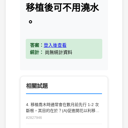
移植後可不用澆水
。
答案：
登入後查看
統計：
尚無統計資料
相關試題
4. 移植喬木時通常會在數月前先行 1-2 次
斷根，其目的在於？(A)促進開花以利移植
後觀賞(B)促進枝 葉生長以利達到需求樹型
#2827946
(C)促進土球內鬚根生長以利移植後可立即