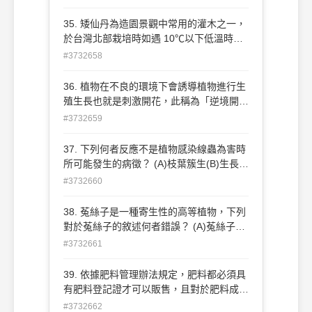
(D)澆水次數不足 。
35. 矮仙丹為造園景觀中常用的灌木之一，
於台灣北部栽培時如遇 10℃以下低溫時會
出現何種現象？ (A)腐爛軟化 (B)開花旺盛
#3732658
(C)落葉 (D)不開花但枝葉茂盛 。
36. 植物在不良的環境下會誘導植物進行生
殖生長也就是刺激開花，此稱為「逆境開
花」是一種很重要的植物開花模式之一，請
#3732659
問下列何者之開花型態不屬於「逆境開
花」？ (A)九重葛 (B)玉蘭花 (C)竹子 (D)聖
37. 下列何者反應不是植物感染線蟲為害時
誕紅 。
所可能發生的病徵？ (A)枝葉簇生(B)生長遲
緩 (C)根部形成腫瘤 (D)葉片變色 。
#3732660
38. 菟絲子是一種寄生性的高等植物，下列
對於菟絲子的敘述何者錯誤？ (A)菟絲子的
散播主要是依靠種子 (B)菟絲子屬植物的一
#3732661
種因此可行光合作用(C)初生的菟絲子如未
接觸到寄主植物仍可休眠 4-5 週之久才死
39. 依據肥料管理辦法規定，肥料都必須具
亡 (D)菟絲子可當作傳播濾過性病毒的媒介
有肥料登記證才可以販售，且對於肥料成分
。
必須詳實標記，而市售具有三要素之肥料，
#3732662