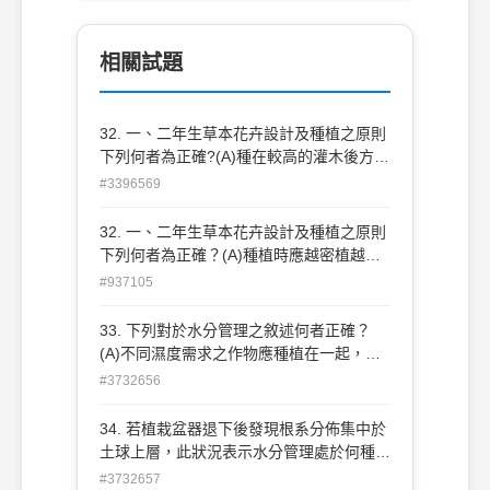
相關試題
32. 一、二年生草本花卉設計及種植之原則
下列何者為正確?(A)種在較高的灌木後方隱
藏起來, 以免被人發現拔走(B)種植時應刻意
#3396569
挑選尚未開花之植株可慢慢成長減少更換次
數(C)在設計時應考量後續更換之方便性及
32. 一、二年生草本花卉設計及種植之原則
破壞性越少越好(D)種植時應越密植越好以
下列何者為正確？(A)種植時應越密植越好
免死亡缺株時被發現。
以免死亡缺株時被發現(B)種 在較高的灌木
#937105
後方隱藏起來，以免被人發現拔走(C)種植
時應刻意挑選尚未開花之植株可慢慢成長減
33. 下列對於水分管理之敘述何者正確？
少更換次 數(D)在設計時應考量後續更換之
(A)不同濕度需求之作物應種植在一起，可
方便性及破壞性越少越好。
相互彌補平衡水分之需求量 (B)澆水時不應
#3732656
淋洗枝葉，以免過度潮濕 (C)澆水時應充分
將土層濕透，但下次則須等待土壤乾燥後才
34. 若植栽盆器退下後發現根系分佈集中於
可再澆 (D)澆水方式應少量多次讓植栽隨時
土球上層，此狀況表示水分管理處於何種狀
都有潮濕的土層 。
況？ (A)過於乾燥 (B)過於潮濕 (C)水分適中
#3732657