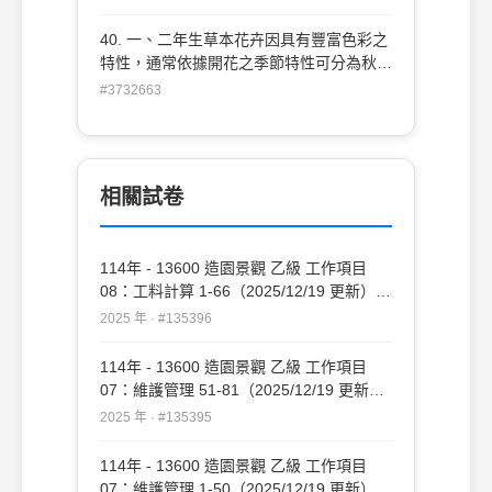
通常以三數字標示於包裝上供消費者判別，
由左至右依序為何種肥份？ (A)鉀-磷-氮 (B)
40. 一、二年生草本花卉因具有豐富色彩之
磷-氮-鉀(C)氮-鉀-磷 (D)氮-磷-鉀 。
特性，通常依據開花之季節特性可分為秋季
草花及夏季草花，下列何種花卉為夏季草
#3732663
花？ (A)日日春(長春花)(B)非洲鳳仙花 (C)
四季秋海棠 (D)五彩石竹 。
相關試卷
114年 - 13600 造園景觀 乙級 工作項目
08：工料計算 1-66（2025/12/19 更新）
#135396
2025 年 · #135396
114年 - 13600 造園景觀 乙級 工作項目
07：維護管理 51-81（2025/12/19 更新）
#135395
2025 年 · #135395
114年 - 13600 造園景觀 乙級 工作項目
07：維護管理 1-50（2025/12/19 更新）