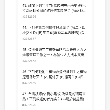
43. 請問下列年年春(嘉磷塞異丙胺鹽)與巴
拉刈兩種藥劑的敘述何者錯誤？ (A)兩種均
為非選擇性殺草劑 (B)巴拉刈具有干擾光合
#3732666
作用中的電子傳遞 (C)年年春可影響植物之
酵素系統，造成植株死亡 (D)使用巴拉刈應
44. 下列何者為選擇性殺草劑？ (A)二、四
灌注在土壤中使其由雜草根部吸收 。
地(2,4-D) (B)年年春(嘉磷塞異丙胺鹽) (C)
巴拉刈 (D)固殺草 。
#3732667
45. 造園景觀完工後雜草防除為最費人力之
維護管理工作之一，為減少人力成本支出可
使用「萌前殺草劑」減緩草種子之萌發，以
#3732668
下何者為萌前殺草劑？ (A)巴拉刈 (B)丁基
拉草 (C)好年冬 (D)二、四地(2,4-D) 。
46. 下列何種附生植物會造成被附生之植物
遭纏勒致死？ (A)菟絲子 (B)槲寄生(C)雀榕
(D)山蘇 。
#3732669
47. 台灣鋏蠓(俗稱小黑蚊)為常見的環境害
蟲，下列敘述何者有誤？ (A)屬於雙翅目(蚊
蠅類)昆蟲 (B)成蟲於日間活動，雌蟲嗜吸人
#3732670
血，但雄蟲則不會叮咬(C)清除積水容器可