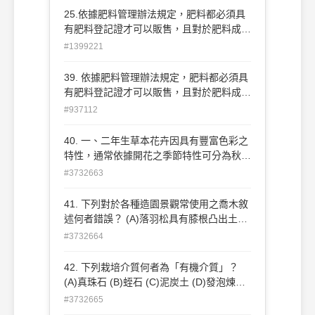
25.依據肥料管理辦法規定，肥料都必須具
有肥料登記證才可以販售，且對於肥料成分
必須詳實標記，而市售具有三要素之肥料，
#1399221
通常以三數字標示於包裝上供消費者判別，
由左至右依序為何種肥份？(A)鉀-磷-氮(B)
39. 依據肥料管理辦法規定，肥料都必須具
氮-鉀-磷(C)磷-氮-鉀(D)氮-磷-鉀。
有肥料登記證才可以販售，且對於肥料成分
必須詳實標記，而市售具 有三要素之肥
#937112
料，通常以三數字標示於包裝上供消費者判
別，由左至右依序為何種肥份？(A)鉀-磷-
40. 一、二年生草本花卉因具有豐富色彩之
氮(B)磷- 氮-鉀(C)氮-鉀-磷(D)氮-磷-鉀。
特性，通常依據開花之季節特性可分為秋季
草花及夏季草花，下列何種花卉為夏季草
#3732663
花？ (A)日日春(長春花)(B)非洲鳳仙花 (C)
四季秋海棠 (D)五彩石竹 。
41. 下列對於各種造園景觀常使用之喬木敘
述何者錯誤？ (A)落羽松具有膝根凸出土面
之特性 (B)火焰木因冬季葉片易轉紅而得名
#3732664
(C)欖仁樹具有冬季落葉之特性 (D)艷紫荊
之果莢不能完全成熟，因而不具種子 。
42. 下列栽培介質何者為「有機介質」？
(A)真珠石 (B)蛭石 (C)泥炭土 (D)發泡煉石
。
#3732665