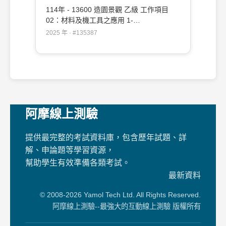
114年 - 13600 造園景觀 乙級 工作項目
02：材料及機工具之應用 1-
50（2025/12/19 更新）#135387
2025 年 · #135387
阿摩線上測驗
提供最完整的考試資料庫，包含歷年試題、詳
解、申論題等學習資源，
幫助學生有效準備各類考試。
最新資料
© 2008-2026 Yamol Tech Ltd. All Rights Reserved.
阿摩線上測驗--最強大的互動線上測驗 版權所有