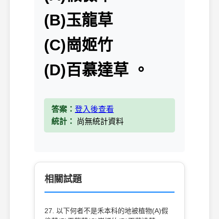
(B)玉龍草
(C)崗姬竹
(D)百慕達草 。
答案：
登入後查看
統計：
尚無統計資料
相關試題
27. 以下何者不是禾本科的地被植物(A)假