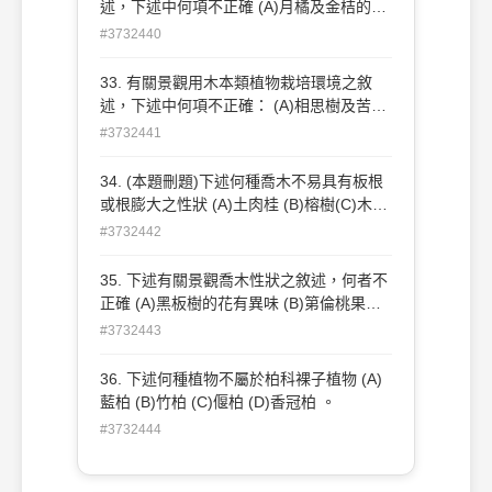
述，下述中何項不正確 (A)月橘及金桔的花
色為白色系 (B)水黃皮及苦楝花色具有粉紫
#3732440
色系 (C)台東漆及流蘇花色為白色系 (D)長
紅木及相思樹的花為黃色系 。
33. 有關景觀用木本類植物栽培環境之敘
述，下述中何項不正確： (A)相思樹及苦楝
都可視為先驅性植物 (B)阿勃勒及鴨腳木可
#3732441
在半陰性環境栽植 (C)落羽杉及串錢柳可栽
植於濕潤土壤中 (D)海檬果及黃槿具有較高
34. (本題刪題)下述何種喬木不易具有板根
耐鹽性 。
或根膨大之性狀 (A)土肉桂 (B)榕樹(C)木麻
黃 (D)第倫桃 。
#3732442
35. 下述有關景觀喬木性狀之敘述，何者不
正確 (A)黑板樹的花有異味 (B)第倫桃果實
有臭異味 (C)木棉之莖上長有瘤刺易傷人
#3732443
(D)黑板樹耐強風驟雨 。
36. 下述何種植物不屬於柏科裸子植物 (A)
藍柏 (B)竹柏 (C)偃柏 (D)香冠柏 。
#3732444