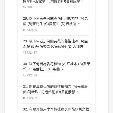
儉草(B)玉龍草(C)崗姬竹(D)百慕達草。
#936885
28. 以下何者是可開黃花的地被植物 (A)馬
蘭 (B)麥門冬 (C)蔓花生 (D)桔梗蘭 。
#3732436
29. 以下何者是可開黃花的蔓性植物 (A)金
盃藤 (B)多花素馨 (C)蒜香藤 (D)大鄧伯花
。
#3732437
30. 以下何者為香花植物 (A)紅桂木 (B)番茉
莉 (C)馬齒牡丹 (D)馬蘭 。
#3732438
31. 開花具有香味的蔓性植物為 (A)光耀藤
(B)龍吐珠 (C)炮仗花 (D)多花素馨 。
#3732439
32. 有關景觀用木本類植物之開花顏色之敘