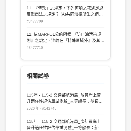
Examination)及文件查檢 (C)更詳細查驗
(More detailed Examination) (D)A.B.C項
11. 『時效』之規定，下列何項之敘述是違
均屬之
反海商法之規定？ (A)共同海損所生之債
權，自 計算確定之日起，經過一年行使而
#3477709
消滅 (B)海難救助之報酬請求權，自救助完
成日起 ，三年間不行使而消滅 (C)因碰撞所
12. 依MARPOL公約附錄I『防止油污染規
生之請求權，自碰撞日算起，經過兩年不行
則』之規定，油輪在『特殊區域外』及其他
使而消滅 (D)貨物之毀損或滅失，自貨物受
之規 定外，除非符合其所列的六項條件，
#3477710
領之日或自應受領之日起，一年內未起訴
否則不得將油類或含油混合物排放入海。其
者，運送 人或船舶所有人解除其責任
中有 一項規定是該輪距最近陸地在幾浬以
上？ (A)50浬 (B)60浬 (C)70浬 (D)80浬
相關試卷
115年 - 115-2 交通部航港局_船員岸上晉
升適任性評估筆試測驗_三等船長：船長實
務#142745
2026 年 · #142745
115年 - 115-2 交通部航港局_次船員岸上
晉升適任性評估筆試測驗_一等船長：船長