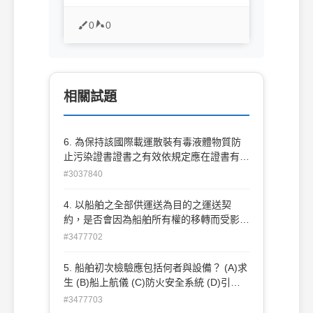
0
0
相關試題
6. 為保持該國際載運散裝有毒液體物質防
止污染證書證書之有效依規定應在證書有效
期 限內至少安排實施一次何種檢驗？ (A)初
#3037840
期 (B)中期 (C)強制性歲檢 (D)定期
4. 以船舶之全部供運送為目的之運送契
約，是否會因為船舶所有權的移轉而受影
響？ (A)依契約而定 (B)由新船舶所有人決
#3477702
定 (C)不因轉移而受影響 (D)由船長決定
5. 船舶初次檢驗應包括何者與設備？ (A)求
生 (B)船上航儀 (C)防火安全系統 (D)引水
人員升降設施
#3477703