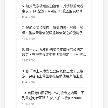
6. 船員故意破壞船舶設備，其情節重大者
處以？ (A)記過 (B)降級 (C)收回船員服務手
冊 (D)廢止船員服務手冊
#3477704
7. 船舶火災控制圖、航海圖書、號燈、號
標、發放音響信號與遇難信號之設施均予以
檢 驗，以確實符合何者之規定？ (A)防止污
#3477705
染國際公約 (B)國際海上避碰規則 (C)載重
線 國際公約 (D)海上人命安全國際公約
8. 依一九六九年船舶噸位丈量國際公約之
規定，在檢查條文中有明文規定，下列何項
為 正確？ (A)該船有主要特徵與證書中所載
#3477706
的數據不相符合，則可滯留船舶 (B)該船之
載 重線發生變動，則可滯留船舶 (C)在任何
9. 依『海上人命安全公約及修正案』之規
情況下，皆不得因施行這種檢查而滯留船舶
定，包括船上救生艇筏裝備使用與船上滅火
(D)該船之佈置、架構、容積等發生明顯變
設備使用之在船訓練及講授，應儘早但不遲
#3477707
動，則可滯留船舶
於船員上船後幾天內為之？ (A)7天 (B)14天
(C)21天 (D)30天
10. 有關港口國管制(PSC)檢查之內容，下
列敘述何者正確？ (A)文件查檢(Document
Examination) (B)一般查檢(General
#3477708