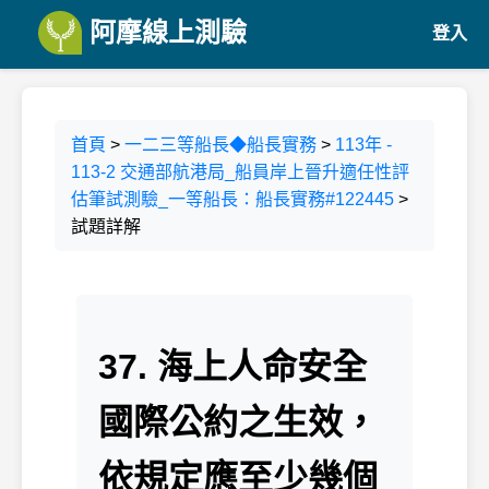
阿摩線上測驗
登入
首頁
>
一二三等船長◆船長實務
>
113年 -
113-2 交通部航港局_船員岸上晉升適任性評
估筆試測驗_一等船長：船長實務#122445
>
試題詳解
37. 海上人命安全
國際公約之生效，
依規定應至少幾個