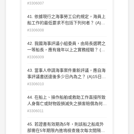
須做 ISO認證 (B)只要營運船舶，公司就必
#3306007
須做ISM認證 (C)船舶本身必須有安全管理
證書 (D)授權的ISM認證機構一般委由船級
41. 依據現行之海事勞工公約規定，海員上
機構負責執行
船工作的最低要求不包括下列何者？ (A)最
低年 齡 (B)身材和體重 (C)培訓和資格 (D)
#3306008
招募和安置
42. 我國海事評議小組委員，由局長選聘之
一等船長，應有幾年以上之實務經驗？ (A)
三年 (B)五年 (C)七年 (D)十年
#3306009
43. 當事人申請海事案件重新評議，應自海
事評議書送達後多少日內為之？ (A)15日
(B)30日 (C)60日 (D)90日
#3306010
44. 在船上、操作船舶或救助工作直接所致
人身傷亡或財物毀損滅失之損害賠償為何？
(A)以本次航行之船舶價值為限 (B)以本次航
#3306011
行之運費為限 (C)以本次航行之其他附屬費
為限 (D)以本次航行之船舶價值、運費及其
45. 若證書有效期為5年，則該船之船底外
他附屬費為限
部需在5年期限內進塢檢查幾次每次間隔不