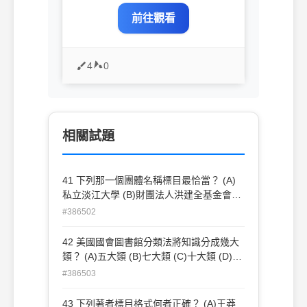
前往觀看
4
0
相關試題
41 下列那一個團體名稱標目最恰當？ (A)
私立淡江大學 (B)財團法人洪建全基金會
(C)中華徵信所 (D)臺灣積體電路股份有限
#386502
公司
42 美國國會圖書館分類法將知識分成幾大
類？ (A)五大類 (B)七大類 (C)十大類 (D)二
十一大類
#386503
43 下列著者標目格式何者正確？ (A)王莽