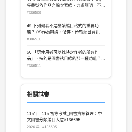
集叢號依作品之編次著錄，力求簡明，不必
要之文字得予省略 (B)集叢號以阿拉伯數字
#386509
記之 (C)附屬集叢名稱可單獨著錄 (D)作品
分為若干部分，各自屬於不同集叢，無法在
49 下列何者不是機讀編目格式的重要功
集叢項表示者，於附註項著錄之
能？ (A)作為辨識、儲存、傳輸編目資訊的
標準 (B)是圖書館自動化的基礎 (C)便於館
#386510
際間書目資料的交換 (D)是主題分析的最佳
工具
50 「讓使用者可以找特定作者的所有作
品」，指的是圖書館目錄的那一種功能？
(A)辨識 (B)聚合 (C)選擇 (D)獲取
#386511
相關試卷
115年 - 115 初等考試_圖書資訊管理：中
文圖書分類編目大意#136695
2026 年 · #136695