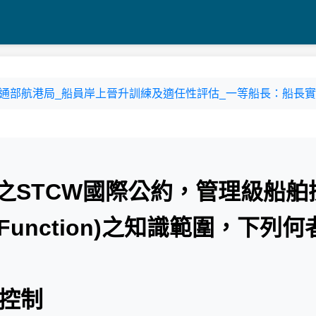
4-1 交通部航港局_船員岸上晉升訓練及適任性評估_一等船長：船長實務
執行之STCW國際公約，管理級船舶
unction)之知識範圍，下列何
之控制