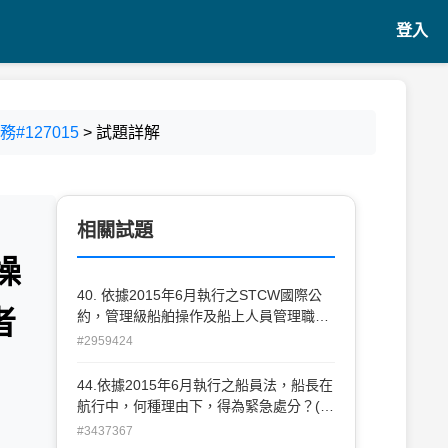
登入
#127015
> 試題詳解
相關試題
操
40. 依據2015年6月執行之STCW國際公
者
約，管理級船舶操作及船上人員管理職能
(Function)之知識範圍，下列何者不包括
#2959424
在內？ (A)俯仰、穩度及應力之控制 (B)研
訂應 急及損害管制計畫，並處置緊急狀況
44.依據2015年6月執行之船員法，船長在
(C)領導能力及管理技能之運用 (D)搜救作
航行中，何種理由下，得為緊急處分？(A)
業之協 調
維護航行安全(B)保障國家法益(C)確保當
#3437367