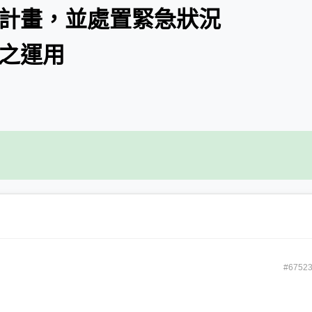
制計畫，並處置緊急狀況
能之運用
#6752