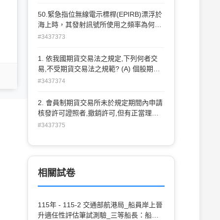
之敘述？(A)應設法將起吊器具固定於甲板
或適當處所(B)起吊器具可用船用索具或與
50.緊急指位無線電示標桿(EPIRB)漂浮於
其它固定物纏結(C)起吊器具金屬部份應先
海上時，其發射訊號所使用之頻率為何？
與甲板接地，避免靜電導流電擊。(D)不需
(A)2182KHz(B)4125KHz(C)6215KHz(D)
#3437373
要直昇機人員允許，船上人員可隨意抓握
8291KHz
起吊器具。
1. 依我國期貨交易法之規定,下列何者交
易,不受期貨交易法之規範? (A) 個股期貨
契約 (B) 指數型認購權證 (C) 外匯選擇權
#3437374
契約 (D) 店頭槓桿保證金交易契約
2. 會員制期貨交易所未於規定期間內申請
核發許可證照者,撤銷許可,但有正當理由,
可向主管機關申請延展,延展期限不得超過
#3437375
多久,並以幾次為限? (A) 6個月、1次 (B) 3
個月、1次 (C) 6個月、2次 (D) 3個月、2
次
相關試卷
115年 - 115-2 交通部航港局_船員岸上晉
升適任性評估筆試測驗_三等船長：船長