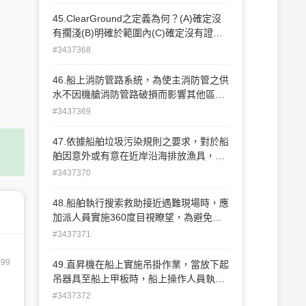
值標準(D)保護海洋環境
45.ClearGround之定義為何？(A)確定沒
有擱淺(B)明確於範圍內(C)確定沒有證據
(D)有明確的證據
#3437368
46.船上消防管路系統，為使主消防管之供
水不因機艙消防管路破損而影響其他區域
的消防栓的使用，因此有以下之設計：(A)
#3437369
主消防管路與機艙消防管路設計為兩套獨
立管路系統(B)主消防管路只由應急滅火泵
47.依據船舶垃圾污染規則之要求，對於船
供水，不經由機艙滅火泵供水。(C)主消防
舶因意外或有意在近岸沿海排放漁具，可
管路與機艙消防管路可在機艙內任意切換
能對海洋環境有不良影響時，應主動向那
#3437370
使用(D)主消防管路於機艙空間外適當地點
些相關單位通報？(A)船旗國(B)沿岸國(C)
裝設緊急滅火泵與隔離閥
船旗國及沿岸國都要通報(D)下個抵達之港
48.船舶執行搜索救助接近遇難現場時，應
口國
加派人員實施360度目視瞭望，為避免造
成瞭望員視覺上的假象，應避免或禁止實
#3437371
施何種作業？(A)夜間燈光照明(B)拋投廢
棄物入海(C)鳴放音響信號(D)白天施放煙
399
49.直昇機在船上實施吊掛作業，當放下起
幕
吊器具至船上甲板時，船上操作人員執行
後續之作業，以下那一選項為安全且正確
#3437372