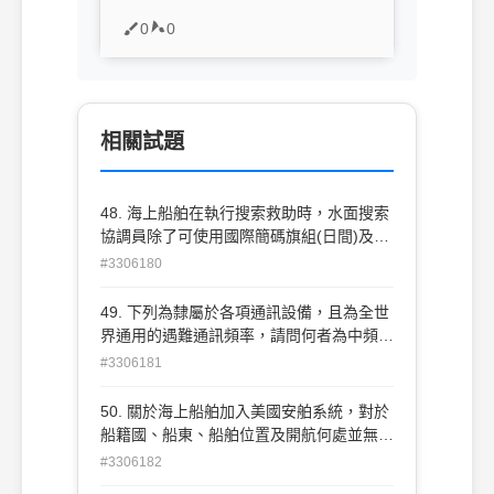
0
0
相關試題
48. 海上船舶在執行搜索救助時，水面搜索
協調員除了可使用國際簡碼旗組(日間)及規
定之明顯信號(夜間)外，對於無線電使用之
#3306180
要求，何者選項之敘述正確？ (A)必須控 制
與海岸無線電台間可使用的通訊頻道，並嚴
49. 下列為隸屬於各項通訊設備，且為全世
格遵守無線電規則與通訊程序。 (B)必須控
界通用的遇難通訊頻率，請問何者為中頻無
制與遇難船間可使用的通訊頻道，並嚴格遵
線電話遇險頻率？ (A)500 KHz (B)2182
#3306181
守無線電規則與通訊程序。 (C)必須控制 與
KHz (C)8364 KHz (D)156.8 MHz
救難飛機間可使用的通訊頻道，並嚴格遵守
50. 關於海上船舶加入美國安舶系統，對於
無線電規則與通訊程序。 (D)必須控制船 舶
船籍國、船東、船舶位置及開航何處並無限
間可使用的通訊頻道，並嚴格遵守無線電規
制，除了船舶噸位及航次航程有以下之要
#3306182
則與通訊程序。
求： (A)1000總噸以上商船，航程24小時