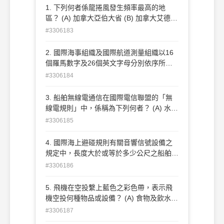
以上 。 (B)400總噸以上商船，航程24小時
1. 下列何者係龍捲風發生頻率最高的地
以上。 (C)150總噸以上商船，航程12小時
區？ (A) 加拿大亞伯大省 (B) 加拿大艾德蒙
以上 。 (D)100總噸以上商船，航程12小時
敦市 (C) 美國佛羅里達州 (D) 美國中西部
#3306183
以上。
2. 國際海事組織及國際航道測量組織以16
個羅馬數字及26個英文字母分別依序所代
表之義意為 何？ (A) 羅馬數字代表海岸電
#3306184
台與英文字母代表航警區域 (B) 羅馬數字代
表衛星識別與英文字母代表衛星電台 (C) 羅
3. 船舶無線電通信在國際電信聯盟的「無
馬數字代表航警區域與英文字母代表海岸電
線電規則」中，係稱為下列何者？ (A) 水上
台 (D) 羅馬數字代表衛星電台與英文字母代
移動業務 (B) 通信無線電業務 (C) 船舶無線
#3306185
表衛星識別
電業務 (D) 安全無線電業務
4. 國際海上避碰規則有關音響信號設備之
規定中，長度大於或等於多少公尺之船舶，
除了號笛 和號鐘以外，應加置鑼一面？ (A)
#3306186
12 (B) 20 (C) 50 (D) 100
5. 飛機在空投繫上藍色之彩色帶，表示飛
機空投何種物品或設備？ (A) 食物及飲水
(B) 毛毯及保護衣物 (C) 醫療用品及急救設
#3306187
備 (D) 火爐、手斧、指南針、炊具等其他設