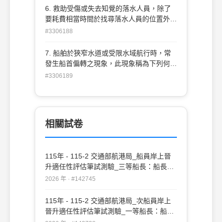
備
6. 救助受傷或失去知覺的落水人員，除了
要耗費相當時間於找尋落水人員的位置外，
最困難亦是最耗費時間的作業為下列何者？
#3306188
(A) 吊放救助艇的事前準備作業 (B) 救助艇
的吊放 (C) 救助艇的脫勾作業，與下水後引
7. 船舶於狹窄水道或受限水域航行時，常
擎或舷外機的發動 (D) 將落水人員自水面救
發生船首偏轉之現象，此現象稱為下列何
上小艇
者？ (A) 河岸效應 (B) 水壓效應 (C) 流力效
#3306189
應 (D) 地形效應
相關試卷
115年 - 115-2 交通部航港局_船員岸上晉
升適任性評估筆試測驗_三等船長：船長實
務#142745
2026 年 · #142745
115年 - 115-2 交通部航港局_次船員岸上
晉升適任性評估筆試測驗_一等船長：船長
實務#142728