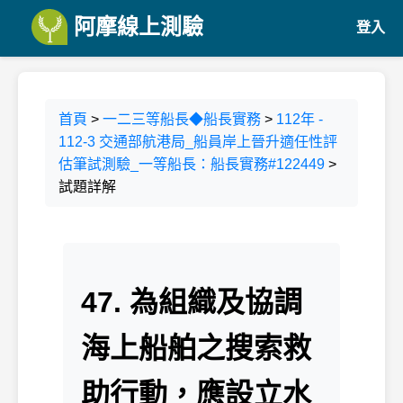
阿摩線上測驗
登入
首頁
>
一二三等船長◆船長實務
>
112年 -
112-3 交通部航港局_船員岸上晉升適任性評
估筆試測驗_一等船長：船長實務#122449
>
試題詳解
47. 為組織及協調
海上船舶之搜索救
助行動，應設立水