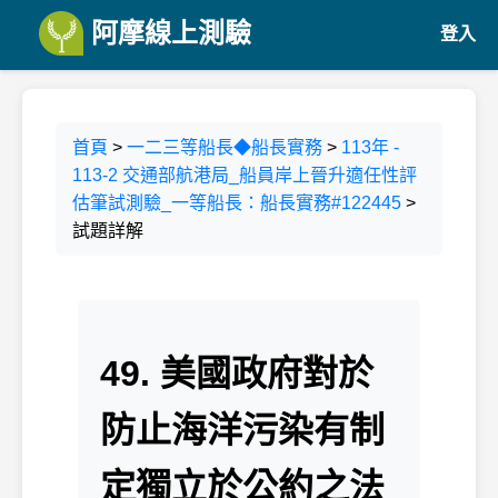
阿摩線上測驗
登入
首頁
>
一二三等船長◆船長實務
>
113年 -
113-2 交通部航港局_船員岸上晉升適任性評
估筆試測驗_一等船長：船長實務#122445
>
試題詳解
49. 美國政府對於
防止海洋污染有制
定獨立於公約之法