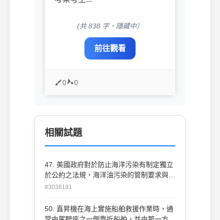
(共 838 字，隱藏中）
前往觀看
0
0
相關試題
47. 美國政府對於防止海洋污染有制定獨立
於公約之法規，海洋油污染的管制要求與賠
償 罰則相當嚴格，因此進出美國水域船舶
#3038181
必需額外遵守之當地法規為： (A)73/78防
止船 舶污染公約 (B)1990油污法 (C)1969
50. 直昇機在海上實施船舶救援作業時，通
公海公約 (D)倫敦公約
常由駕駛座之一側靠近船舶，並由那一方向