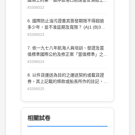
貨油總量之1/30000
健 康情況，而且除非締約國不要求，否則
#3306022
船長應當在船舶到達後或到達之前，填寫何
種 申報單交給該港口之主管當局？ (A)滅鼠
6. 國際防止油污證書其簽發期限不得超過
證書 (B)海事健康 (C)船舶衛生控制措施
多少年，並不准延期及寬限？ (A)1 (B)3
(D)國 際衛生
(C)5 (D)6
#3306023
7. 依一九七八年航海人員培訓、發證及當
值標準國際公約及修正案「當值標準」之規
定 —所有指派負責當值之航行員或構成當
#3306024
值一部分之乙級船員，應在24小時內有至
少10小時之休息時間。休息時間可以分
8. 以件貨運送為目的之運送契約或載貨證
段，但不超過二時段，其中一段為？ (A)至
券，其上記載的條款或船長所作的註記，用
少8小 時 (B)除有特殊之規定，否則至少6
以免除運送人或船舶所有人因過失致有貨物
#3306025
小時 (C)至少4小時 (D)無特別規定
毀損之責任者，此等條款或註記之效力為何
？ (A)條款及註記均無效 (B)條款及註記均
有效 (C)條款無效，註記有效 (D)條款有效
，註記無效
相關試卷