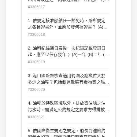
接近船舶？ (A)船艏左舷30度 (B)船艏右舷
#3306017
30度 (C)順風方向 (D)逆風方向
1. 依規定核准船舶任一豁免時，除所規定
之各種證書外，並應加發何種證書？ (A)核
可 (B)豁免 (C)附加 (D)檢查
#3306018
2. 油料紀錄簿自最後一次紀錄記載登錄日
起，應至少保存幾年﹖ (A)ㄧ年 (B)二年 (C)
三年 (D)五年
#3306019
3. 港口國監督檢查適用範圍及總噸位大於
多少之油輪？包括載運散裝有毒物質之船
舶。 (A)100 (B)150 (C)400 (D)500
#3306020
4. 油輪於特殊區域以外，排放貨油艙之油
污水時，需滿足公約規定之要求方得排放，
下列敘述何者為有錯誤﹖ (A)距最近陸地50
#3306021
浬以上 (B)航行中且瞬間排放率不超過60公
升/浬 (C)排油監控系統ODM需正常運轉
5. 依國際衛生規則之規定，船長到達締約
(D)排入海中之總油量，新油輪不超過該種
國領土的第一個停靠港口前應當查清船上的