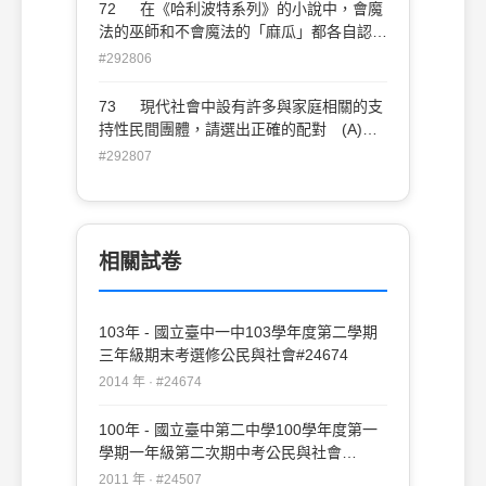
任心
72 在《哈利波特系列》的小說中，會魔
法的巫師和不會魔法的「麻瓜」都各自認為
自己的文化是最好的，而以自己的文化為標
#292806
準去批評另一種文化，這是下列何種觀念的
展現？ (A)文化相對論 (B)次文化論
73 現代社會中設有許多與家庭相關的支
(C)種族中心主義 (D)文化多元論
持性民間團體，請選出正確的配對 (A)一
葉蘭協會──受虐兒童 (B)晚晴協會──喪
#292807
偶單親 (C)家扶中心──低收入家庭 (D)
勵馨文教基金會──離婚婦女
相關試卷
103年 - 國立臺中一中103學年度第二學期
三年級期末考選修公民與社會#24674
2014 年 · #24674
100年 - 國立臺中第二中學100學年度第一
學期一年級第二次期中考公民與社會
#24507
2011 年 · #24507