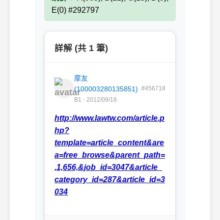
E(0) #292797
詳解 (共 1 筆)
摩友
(100003280135851)
#456718
B1 · 2012/09/18
http://www.lawtw.com/article.p
hp?
template=article_content&are
a=free_browse&parent_path=
,1,656,&job_id=3047&article_
category_id=287&article_id=3
034