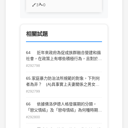
3
0
相關試題
64 近年來政府為促成族群融合營建和諧
社會，在政策上有哪些積極行為，且對於增
進臺灣的內部族群和諧有實質的意義？
#292798
(A)發放原住民年金以改善其經濟生活 (B)
於少數民族居住地設置原住民自治區 (C)
65.家庭暴力防治法所規範的對象，下列何
明訂各族群語言與國語併列為官方語言
者為非？ (A)具事實上夫妻關係之男女
(D)修正「姓名條例」，使原住民可申請恢
(B)四等親內之旁系血親 (C)親家與親家之
#292799
復原有姓氏
間 (D)直系血親之親屬
66 依據佛洛伊德人格發展期的分類，
「戀父情結」及「戀母情結」為何種時期的
發展特徵？ (A)口腔期 (B)肛門期 (C)
#292800
性器期 (D)兩性期