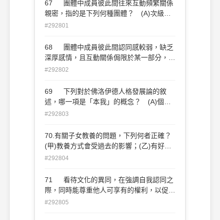
67 團體中成員彼此間往來互動頻繁關係
親密，指的是下列何種團體？ (A)次級團
體 (B)初級團體 (C)正式團體 (D)非營
#292801
利組織
68 團體中成員彼此間認同感較弱，缺乏
深厚感情，且互動關係侷限於某一部分，指
的是下列何種團體？ (A)次級團體 (B)初
#292802
級團體 (C)志願團體 (D)非正式團體
69 下列對於佛洛伊德人格發展論的敘
述，哪一項是「本我」的概念？ (A)個體
要求立即的滿足 (B)學習在現實中妥協的
#292803
能力 (C)受到社會約束而形成 (D)包含自
我理想和良心
70.有關子女教養的問題，下列何者正確？
(甲)教養方式會受過去的影響；(乙)有好的
父母一定會有好的子女；(丙)代溝是指親子
#292804
長期分隔兩地；(丁)教養子女不一定是愉快
有趣的；(戊)教養子女的方法需要不斷的學
71 看待文化的異同，在強調自我認同之
習 (A)甲乙丙 (B)甲乙丁 (C)甲丁戊
際，同時能尊重他人可享有的權利，以促成
(D)甲乙戊
社會的和諧與進步，這是何種的表現？
#292805
(A)同情心 (B)同理心 (C)自信心 (D)責