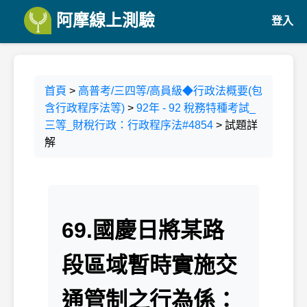
阿摩線上測驗
登入
首頁
>
高普考/三四等/高員級◆行政法概要(包
含行政程序法等)
>
92年 - 92 稅務特種考試_
三等_財稅行政：行政程序法#4854
> 試題詳
解
69.國慶日將某路
段區域暫時實施交
通管制之行為係：