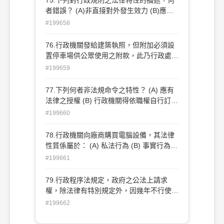
者錯誤？ (A)非直接對外發生效力 (B)應有
法律授權 (C)解釋性行政規則應刊登公報
#199658
(D)對相關下級機關有拘束力
76.行政機關發給建築執照，但附加必須設
置停車場供公眾使用之附款，此乃行政處分
之： (A)附加負擔 (B)附加期限 (C)附加條件
#199659
(D)附有理由
77.下列何者非法規命令之特性？ (A) 應有
法律之授權 (B) 行政機關得依職權自行訂定
(C) 未有法律授權而剝奪人民權利，應屬無
#199660
效 (D) 其訂定依法如應經其他機關核准，應
先經核准始得發布
78.行政機關向廠商購買電腦設備，其法律
性質係屬於： (A) 私法行為 (B) 事實行為
(C) 行政契約 (D) 行政處分
#199661
79.行政程序法規定，政府之公法上請求
權，除法律有特別規定外，因幾年不行使而
消滅？ (A) 一年 (B) 二年 (C) 三年 (D) 五年
#199662