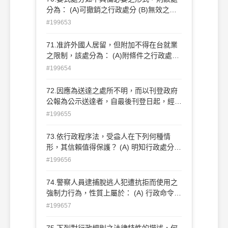
分為： (A)可撤銷之行政處分 (B)無效之行
政處分 (C)非要式之處分 (D)可轉換為不要
#199653
式之處分
71.准許外國人居留，但附加不得在台就業
之限制，該處分為： (A)附條件之行政處分
(B)附期限之行政處分 (C)附負擔之行政處
#199654
分 (D)保留廢止權之行政處分
72.因應為送達之處所不明，而以刊登政府
公報為公示送達者，自最後刊登日起，經幾
日發生效力？ (A) 十日 (B) 二十日 (C) 三十
#199655
日 (D) 六十日
73.依行政程序法，受益人在下列何種情
形，其信賴值得保護？ (A) 明知行政處分違
法 (B) 因抽象輕過失而不知行政處分違法
#199656
(C) 以詐欺方法，使行政機關作成行政處分
(D) 對重要事項提供不正確資料致使行政機
74.警察人員逮捕脫逃人犯遭抗拒而使用之
關依該資料而作成行政處分
強制力行為，性質上屬於： (A) 行政命令
(B) 行政處分 (C) 行政契約 (D) 事實行為
#199657
75.下列對行政規則之法律特性的描述，何