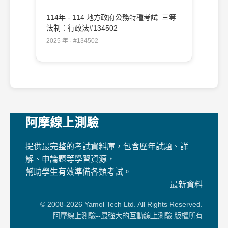
政、勞工行政、社會工作、教育行政、人事
行政、法律廉政、財經廉政：行政法概要
114年 - 114 地方政府公務特種考試_三等_
#134579
法制：行政法#134502
2025 年 · #134502
阿摩線上測驗
提供最完整的考試資料庫，包含歷年試題、詳
解、申論題等學習資源，
幫助學生有效準備各類考試。
最新資料
© 2008-2026 Yamol Tech Ltd. All Rights Reserved.
阿摩線上測驗--最強大的互動線上測驗 版權所有