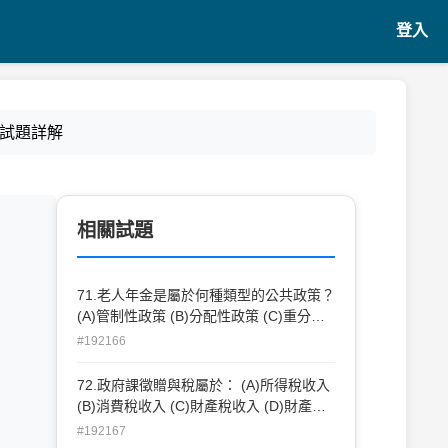
登入
 試題詳解
相關試題
71.老人年金是屬於何種類型的公共政策？
(A)管制性政策 (B)分配性政策 (C)重分配
性政策 (D)自我管制性政策
#192166
72.政府課徵贈與稅屬於： (A)所得稅收入
(B)消費稅收入 (C)財產稅收入 (D)財產收
入
#192167