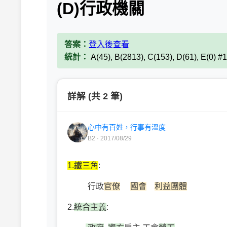
(D)行政機關
答案：
登入後查看
統計：
A(45), B(2813), C(153), D(61), E(0) 
詳解 (共 2 筆)
心中有百姓，行事有溫度
B2 · 2017/08/29
1.鐵三角
:
行政
官僚
國會
利益團體
2.
統合主義
: