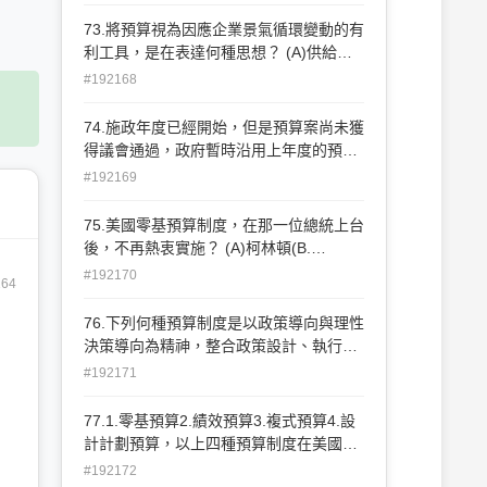
73.將預算視為因應企業景氣循環變動的有
利工具，是在表達何種思想？ (A)供給面
經濟學 (B)凱因斯理論 (C)華格納法則 (D)
#192168
奧地利學派
74.施政年度已經開始，但是預算案尚未獲
得議會通過，政府暫時沿用上年度的預
算，此稱為： (A)實行預算 (B)擬定預算
#192169
(C)預算草案 (D)法定預算
75.美國零基預算制度，在那一位總統上台
後，不再熱衷實施？ (A)柯林頓(B.
Clinton) (B)布希(G. Bush) (C)雷根(R.
#192170
164
Reagan) (D)卡特(J. E. Carter)
76.下列何種預算制度是以政策導向與理性
決策導向為精神，整合政策設計、執行與
控制評估的過程？ (A)績效預算 (B)總額預
#192171
算 (C)零基預算 (D)設計計畫預算
77.1.零基預算2.績效預算3.複式預算4.設
計計劃預算，以上四種預算制度在美國聯
邦政府實施的先後順序為何？ (A)1234
#192172