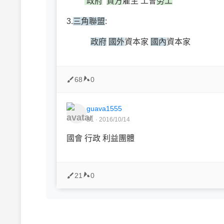
政府
資方
雇主 工會
勞工
3.
三角聯盟
:
政府
國外
資本家
國內
資本家
68
0
guava1555
B1 · 2016/10/14
國會 行政 利益團體
21
0