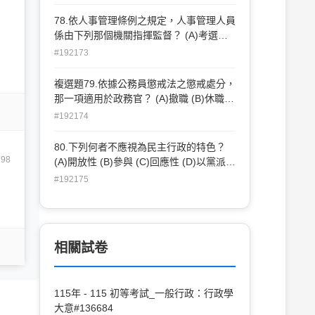
(B)2341 (C)3124 (D)3241
78.依人事管理條例之規定，人事管理人員
係由下列那個機關指揮監督？ (A)考選部
(B)行政院人事行政總處 (C)銓敘部 (D)公
#192173
務人員保障暨培訓委員會
複選題79.依據公務員懲戒法之懲戒處分，
那一項適用於政務官？ (A)撤職 (B)休職
(C)降級 (D)減俸
#192174
80.下列何者不應視為民主行政的特色？
198
(A)開放性 (B)參與 (C)回應性 (D)以黨派利
益為優先
#192175
相關試卷
115年 - 115 初等考試_一般行政：行政學
大意#136684