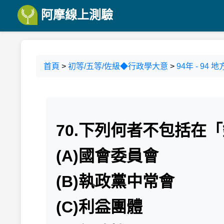
阿摩線上測驗
首頁
>
初等/五等/佐級◆行政學大意
>
94年 - 9
70.下列何者不包括在
(A)國會委員會
(B)執政黨中常會
(C)利益團體