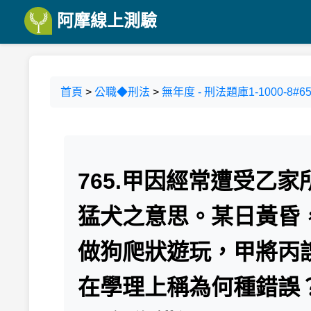
阿摩線上測驗
首頁
>
公職◆刑法
>
無年度 - 刑法題庫1-1000-8#65
765.甲因經常遭受乙
猛犬之意思。某日黃昏
做狗爬狀遊玩，甲將丙
在學理上稱為何種錯誤