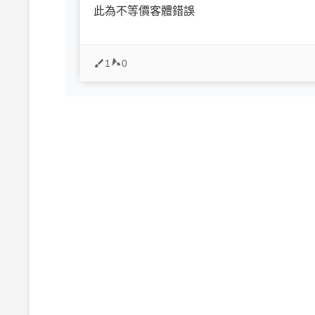
此為不等價客體錯誤
1
0