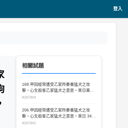
登入
相關試題
家
168.甲因經常遭受乙家所豢養猛犬之攻
狗
擊，心生殺害乙家猛犬之意思。某日黃
昏，恰巧乙之兒子丙在自家庭院學狗做狗
#267904
，
爬狀遊玩，甲將丙誤當猛犬而將其射殺。
此種情形，在學理上稱為何種錯誤？ (A)
206.甲因經常遭受乙家所豢養猛犬之攻
行為錯誤 (B)打擊錯誤 (C)客體錯誤 (D)方
擊，心生殺害乙家猛犬之意思。某日 34
法錯誤
黃昏，恰巧乙之兒子丙在自家庭院學狗做
#267942