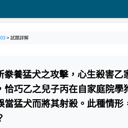
03
> 試題詳解
家所豢養猛犬之攻擊，心生殺害乙
，恰巧乙之兒子丙在自家庭院學
誤當猛犬而將其射殺。此種情形
？