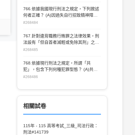
爬狀遊玩，甲將丙誤當猛犬而將其射殺。
此種情形，在學理上稱為何種錯誤？ (A)
766.依據我國現行刑法之規定，下列敘述
行為錯誤 (B)打擊錯誤 (C)客體錯誤 (D)方
何者正確？ (A)因過失自行招致精神障
法錯誤
礙，致行為時不能辨識其行為違法者，為
#268484
完全責任能力人(B)十四歲以下人之行為，
不罰(C)十四歲以上十八歲以下人之行為，
767.針對違背職務行賄罪之法律效果，刑
減輕其刑(D)滿八十歲人之行為，減輕其刑
法設有「但自首者減輕或免除其刑」之但
書規定，此種將原本已成立之可罰性不再
#268485
存在於個人之情狀，在學理上稱為： (A)
個人阻卻刑罰事由 (B)個人解除刑罰事由
768.依據現行刑法之規定，所謂「共
(C)個人阻卻責任事由 (D)個人解除責任事
犯」，包含下列何種犯罪型態？ (A)共同
由
正犯、教唆犯、幫助犯 (B)間接正犯、教
#268486
唆犯、幫助犯 (C)共同正犯、間接正犯、
教唆犯、幫助犯 (D)教唆犯、幫助犯
相關試卷
115年 - 115 高等考試_三級_司法行政：
刑法#141739