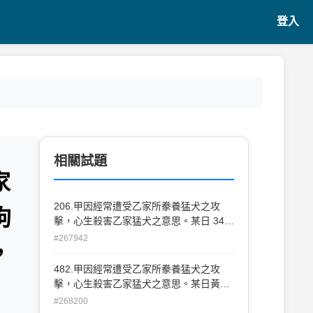
登入
相關試題
家
206.甲因經常遭受乙家所豢養猛犬之攻
狗
擊，心生殺害乙家猛犬之意思。某日 34
黃昏，恰巧乙之兒子丙在自家庭院學狗做
#267942
，
狗爬狀遊玩，甲將丙誤當猛犬而將其射
殺。此種情形，在學理上稱為何種錯誤？
482.甲因經常遭受乙家所豢養猛犬之攻
(A)行為錯誤 (B)打擊錯誤 (C)客體錯誤 (D)
擊，心生殺害乙家猛犬之意思。某日黃
方法錯誤
昏，恰巧乙之兒子丙在自家庭院學狗做狗
#268200