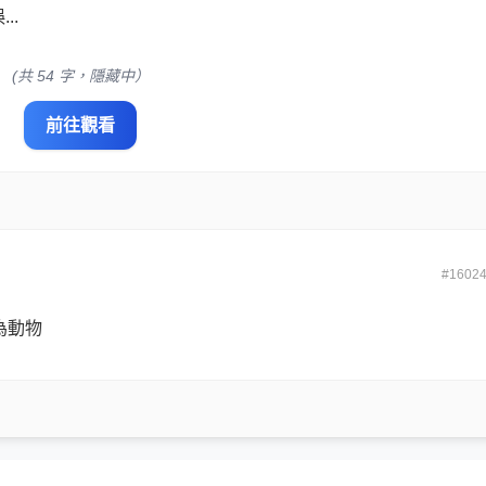
..
(共 54 字，隱藏中）
前往觀看
#1602
為動物