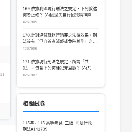
爬狀遊玩，甲將丙誤當猛犬而將其射殺。
此種情形，在學理上稱為何種錯誤？ (A)
169.依據我國現行刑法之規定，下列敘述
行為錯誤 (B)打擊錯誤 (C)客體錯誤 (D)方
何者正確？ (A)因過失自行招致精神障
法錯誤
礙，致行為時不能辨識其行為違法者，為
#267905
完全責任能力人 (B)十四歲以下人之行
為，不罰 (C)十四歲以上十八歲以下人之
170.針對違背職務行賄罪之法律效果，刑
行為，減輕其刑 (D)滿八十歲人之行為，
法設有「但自首者減輕或免除其刑」之但
減輕其刑
書規定，此種將原本已成立之可罰性不再
#267906
存在於個人之情狀，在學理上稱為： (A)
個人阻卻刑罰事由 (B)個人解除刑罰事由
171.依據現行刑法之規定，所謂「共
(C)個人阻卻責任事由 (D)個人解除責任事
犯」，包含下列何種犯罪型態？ (A)共同
由
正犯、教唆犯、幫助犯 (B)間接正犯、教
421
#267907
唆犯、幫助犯 (C)共同正犯、間接正犯、
教唆犯、幫助犯 (D)教唆犯、幫助犯
相關試卷
115年 - 115 高等考試_三級_司法行政：
刑法#141739