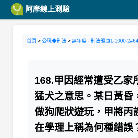
阿摩線上測驗
首頁
>
公職◆刑法
>
無年度 - 刑法題庫1-1000-2#64
168.甲因經常遭受乙
猛犬之意思。某日黃昏
做狗爬狀遊玩，甲將丙
在學理上稱為何種錯誤