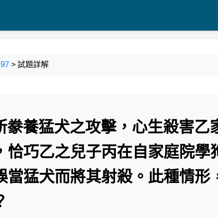
97
> 試題詳解
家所豢養猛犬之攻擊，心生殺害乙
，恰巧乙之兒子丙在自家庭院學
誤當猛犬而將其射殺。此種情形
？