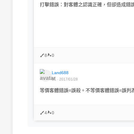
打擊錯誤：對客體之認識正確，但卻造成錯誤.
8
0
Land688
B1 · 2017/01/28
等價客體錯誤=誤殺。不等價客體錯誤=誤判
4
0