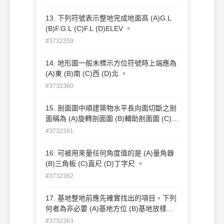
13. 下列符號表示整地完成地面高 (A)G.L
(B)F.G.L (C)F.L (D)ELEV 。
#3732359
14. 地形圖一般未標示方位符號時上端應為
(A)東 (B)南 (C)西 (D)北 。
#3732360
15. 剖面圖中順建築物水平長向面切斷之剖
面稱為 (A)旋轉剖面圖 (B)輔助剖面圖 (C)展
開剖面圖 (D)橫剖面圖 。
#3732361
16. 可被用來量任何角度值的是 (A)量角器
(B)三角板 (C)直尺 (D)丁字尺 。
#3732362
17. 基地整地前應先確實找出的項目，下列
何者為非必要 (A)基地方位 (B)基地放樣基
準點 (C)基地水平基準點 (D)基地中心點 。
#3732363