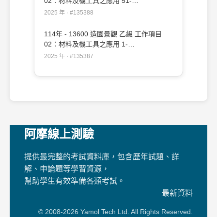
02：材料及機工具之應用 51-
109（2025/12/19 更新）#135388
2025 年 · #135388
114年 - 13600 造園景觀 乙級 工作項目
02：材料及機工具之應用 1-
50（2025/12/19 更新）#135387
2025 年 · #135387
阿摩線上測驗
提供最完整的考試資料庫，包含歷年試題、詳
解、申論題等學習資源，
幫助學生有效準備各類考試。
最新資料
© 2008-2026 Yamol Tech Ltd. All Rights Reserved.