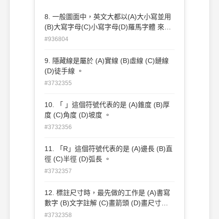
8. 一般圖面中，英文大都以(A)大小寫並用
(B)大寫字母(C)小寫字母(D)羅馬字體 來表
示。
#936804
9. 隱藏線是屬於 (A)實線 (B)虛線 (C)鏈線
(D)徒手線 。
#3732355
10. 「 」這個符號代表的是 (A)錐度 (B)厚
度 (C)角度 (D)坡度 。
#3732356
11. 「R」這個符號代表的是 (A)邊長 (B)直
徑 (C)半徑 (D)弧長 。
#3732357
12. 標註尺寸時，最先做的工作是 (A)書寫
數字 (B)文字註解 (C)畫箭頭 (D)畫尺寸界
線 。
#3732358