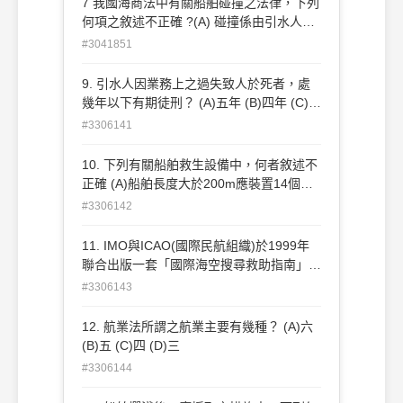
7 我國海商法中有關船舶碰撞之法律，下列
起，經過兩年不行使而消滅(D)"關於碰撞之
何項之敘述不正確 ?(A) 碰撞係由引水人之
訴訟 ，得向碰撞發生地之法院起訴"
過失所致者，船舶不須負責(B) 有過失之各
#3041851
船舶，對於因死亡所生之損害，應負連帶責
任(C) 因碰撞所生之請求權，自碰撞日算
9. 引水人因業務上之過失致人於死者，處
起，經過兩年不行使而消滅(D) 關於碰撞之
幾年以下有期徒刑？ (A)五年 (B)四年 (C)三
訴訟，得向碰撞發生地之法院起訴
年 (D)二年
#3306141
10. 下列有關船舶救生設備中，何者敘述不
正確 (A)船舶長度大於200m應裝置14個以
上之 救生圈 (B)船舶救生圈之數量中，至少
#3306142
1/2裝設自燃燈 (C)已備有救生索之救生
圈，不必 再備自燃燈及發煙信號 (D)船舶所
11. IMO與ICAO(國際民航組織)於1999年
有救生圈中，應至少有1個須備有發煙信號
聯合出版一套「國際海空搜尋救助指南」，
該書簡稱為？ (A)COMSAR (B)IAMSAR
#3306143
(C)RCC (D)SAR
12. 航業法所謂之航業主要有幾種？ (A)六
(B)五 (C)四 (D)三
#3306144