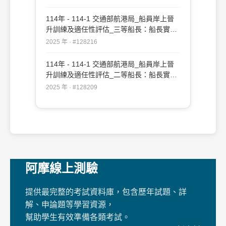
114年 - 114-1 交通部航港局_船員岸上晉
升訓練及適任性評估_三等船長：船長實務
#128216
2025 年 · #128216
114年 - 114-1 交通部航港局_船員岸上晉
升訓練及適任性評估_二等船長：船長實務
#128209
2025 年 · #128209
阿摩線上測驗
提供最完整的考試資料庫，包含歷年試題、詳
解、申論題等學習資源，
幫助學生有效準備各類考試。