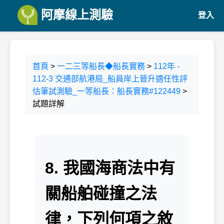
阿摩線上測驗
登入
首頁
>
一二三等船長◆船長實務
>
112年 -
112-3 交通部航港局_船員岸上晉升適任性評
估筆試測驗_一等船長：船長實務#122449
>
試題詳解
8. 我國海商法中有
關船舶碰撞之法
律，下列何項之敘