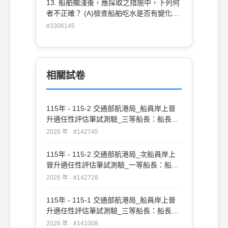
13. 船舶擱淺後，應採取之措施中，下列何
者不正確？ (A)檢查船舶吃水是否有變化
(B)檢 驗各船艙是否有進水現象 (C)檢查船
#3306145
舶四週底質與水深狀況 (D)趕快將壓艙水打
出，利 用倒車自力浮揚
相關試卷
115年 - 115-2 交通部航港局_船員岸上晉
升適任性評估筆試測驗_三等船長：船長實
務#142745
2026 年 · #142745
115年 - 115-2 交通部航港局_次船員岸上
晉升適任性評估筆試測驗_一等船長：船長
實務#142728
2026 年 · #142728
115年 - 115-1 交通部航港局_船員岸上晉
升適任性評估筆試測驗_三等船長：船長實
務#141008
2026 年 · #141008