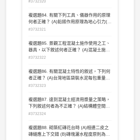
水準器 。
#3732320
複選題84. 有關下列工具、儀器作用的原理
何者正確？ (A)鉛錘作用原理為地心引力(B)
氣泡水準器之作用原理是浮力 (C)墨斗的作
#3732321
用原理為推力 (D)噴霧器的作用原理為壓力
。
複選題85. 景觀工程混凝土施作使用之工、
器具，以下敘述何者正確？ (A)混凝土施作
量測距離尺寸最常用鋼捲尺 (B)坍度模具平
#3732322
截圓錐體，頂端直徑為102mm，底端直徑
為 203mm (C)坍度試驗所使用之搗棒，其
複選題86. 有關混凝土特性的敘述，下列何
直徑為 16cm(D)混凝土舖面初凝前可使用
者正確？ (A)台灣地區袋裝水泥每包重量為
海綿抹刀抹出粗面，使水合作用進行順利
25 ㎏ (B)水泥因進行水化而逐漸失去塑
#3732323
。
性，開始失去塑性時稱為初凝(C)降低用水
量可以得到密度高的混凝土 (D)土木工程應
複選題87. 達到混凝土經濟用漿量之策略，
用最廣的為卜特蘭水泥 。
下列敘述何者為不正確？ (A)結構體空間許
可下，儘量採用最大粒徑粒料級配 (B)適當
#3732324
摻加細粒料 (C)採用圓形且光滑的粒料 (D)
儘量採用最小粒徑粒料級配 。
複選題88. 砌築紅磚花台時 (A)相連二皮之
磚縫應上下交錯 (B)磚塊灑水程度原則為面