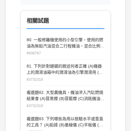
相關試題
80. 一般修籬機使用的小型引擎，使用的燃
油為無鉛汽油混合二行程機油，混合比例為
(A)5：1(B)15：1(C)25：1 (D)35：1。
#936767
81. 下列針對鏈鋸的敘述何者正確 (A)機器
上的潤滑油箱中的潤滑油為引擎潤滑用 (B)
鋸喬木粗側枝時應一刀鋸斷 (C)發動引擎時
#3732318
應先關上阻風開關 (D)鋸木時應用力施壓鏈
鋸於木頭上以增加效率 。
複選題82. 大型農機具，機油滲入汽缸燃燒
結果會 (A)冒黑煙 (B)冒藍煙 (C)消耗機油
(D)馬力增大 。
#3732319
複選題83. 下列哪些為用以檢驗水平或垂直
的工具？ (A)鉛錘 (B)墨線儀 (C)平板儀 (D)