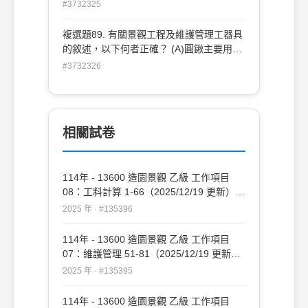
乾內飽和 (C)每隔 5-8 皮應拉水線校正一次
#3732325
(D)灰縫如果沒有特別規定，一般以 2-3 ㎝
為宜 。
複選題89. 有關景觀工程及維護管理工器具
的敘述，以下何者正確？ (A)圓鍬主要用來
挖掘土壤 (B)平鏟除挖掘外，還可用來拍打
#3732326
夯實 (C)氣泡水準器除量測水平外，亦可代
替平土器，用以整平地型 (D)修剪 2cm 枝
條，宜使用剪定鋏或手鋸 。
相關試卷
114年 - 13600 造園景觀 乙級 工作項目
08：工料計算 1-66（2025/12/19 更新）
#135396
2025 年 · #135396
114年 - 13600 造園景觀 乙級 工作項目
07：維護管理 51-81（2025/12/19 更新）
#135395
2025 年 · #135395
114年 - 13600 造園景觀 乙級 工作項目