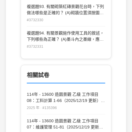
理，以增加舖面摩擦力 (D)表面植石工法可
複選題93. 有關砌築紅磚景觀花台時，下列
營造各式圖案，增益舖面景觀視覺變化 。
做法哪些是正確的？ (A)砌牆位置須按圖先
彈畫線於地上，並逐皮繪於尺規(皮數桿)上
#3732330
然後據以施工 (B)清除施工面之污物、油脂
及雜物 (C)確認所有管線開孔及埋設物的位
複選題94. 有關景觀施作使用工具的敘述，
置 (D)磚塊砌築時應保持絕對乾燥 。
下列哪些為正確？ (A)墨斗內之墨線，應使
用棉線 (B)測定水平可使用平板儀 (C)檢測
#3732331
相交之兩牆面是否垂直應使用角尺 (D)大範
圍水平定位利用水準儀最為簡便 。
相關試卷
114年 - 13600 造園景觀 乙級 工作項目
08：工料計算 1-66（2025/12/19 更新）
#135396
2025 年 · #135396
114年 - 13600 造園景觀 乙級 工作項目
07：維護管理 51-81（2025/12/19 更新）