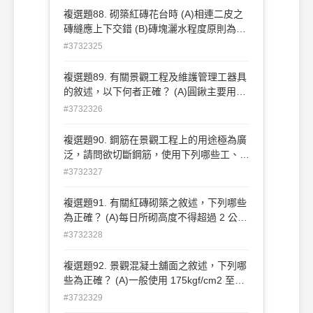
儘量採用最小粒徑粒料級配 。
複選題88. 砌築紅磚花台時 (A)相連二皮之
磚縫應上下交錯 (B)磚塊灑水程度原則為面
乾內飽和 (C)每隔 5-8 皮應拉水線校正一次
#3732325
(D)灰縫如果沒有特別規定，一般以 2-3 ㎝
為宜 。
複選題89. 有關景觀工程及維護管理工器具
的敘述，以下何者正確？ (A)圓鍬主要用來
挖掘土壤 (B)平鏟除挖掘外，還可用來拍打
#3732326
夯實 (C)氣泡水準器除量測水平外，亦可代
替平土器，用以整平地型 (D)修剪 2cm 枝
複選題90. 鋼筋在景觀工程上的用途極為廣
條，宜使用剪定鋏或手鋸 。
泛，請問欲切斷鋼筋，使用下列哪些工、器
具為宜？ (A)鋼筋切斷器 (B)油壓剪 (C)老虎
#3732327
鉗 (D)電動砂輪機 。
複選題91. 有關紅磚砌築之敘述，下列哪些
為正確？ (A)每日所砌高度不得超過 2 公尺
(B)收工時應砌築成階梯狀 (C)施作時水泥
#3732328
砂漿應於拌合後至初凝前即舖鏝於砌築面
上，方能產生最佳砌合效果 (D)為使磚塊保
複選題92. 景觀混凝土舖面之敘述，下列哪
持完整性，不必特別考量各皮層間磚塊是否
些為正確？ (A)一般使用 175kgf/cm2 至
交錯或灰縫寬度 。
210kgf/cm2 規格 (B)原則上應採多次施
#3732329
工，以簡化作業流程 (C)表面可施以拉毛處