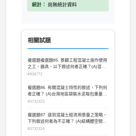
統計：
尚無統計資料
相關試題
複選題複選題85. 景觀工程混凝土施作使用
之工、器具，以下敘述何者正確？(A)混凝
土施作量測距離尺寸最常用鋼捲尺(B)坍度
#936772
模具平截圓錐體，頂端直徑為 102mm，底
端直徑為 203mm(C)坍度試驗所使用之搗
複選題86. 有關混凝土特性的敘述，下列何
棒，其直徑為 16cm(D)混凝土舖面初凝前
者正確？ (A)台灣地區袋裝水泥每包重量為
可使用海綿抹刀抹出粗面，使水合作用進行
25 ㎏ (B)水泥因進行水化而逐漸失去塑
#3732323
順利。
性，開始失去塑性時稱為初凝(C)降低用水
量可以得到密度高的混凝土 (D)土木工程應
複選題87. 達到混凝土經濟用漿量之策略，
用最廣的為卜特蘭水泥 。
下列敘述何者為不正確？ (A)結構體空間許
可下，儘量採用最大粒徑粒料級配 (B)適當
#3732324
摻加細粒料 (C)採用圓形且光滑的粒料 (D)