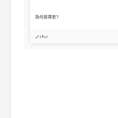
為何是擇吏?
3
0