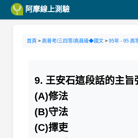
阿摩線上測驗
首頁
>
高普考/三四等/高員級◆國文
>
95年 - 9
9. 王安石這段話的主
(A)修法
(B)守法
(C)擇吏