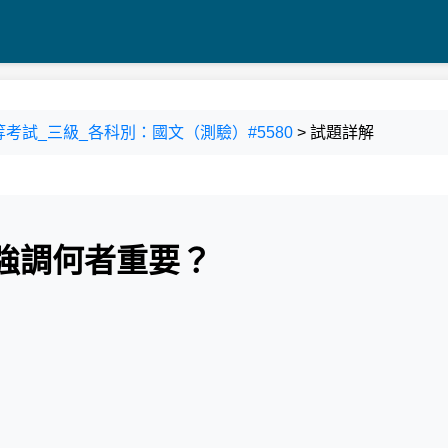
5 高等考試_三級_各科別：國文（測驗）#5580
> 試題詳解
旨強調何者重要？