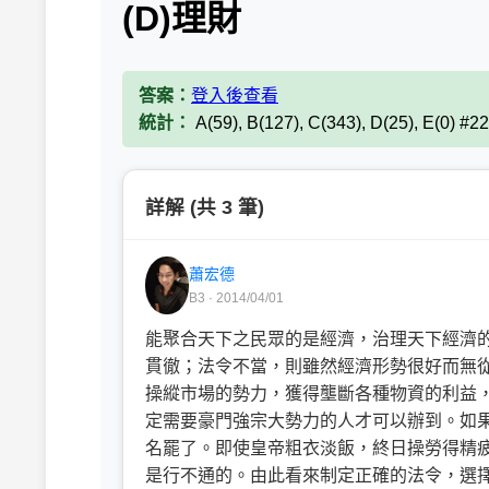
(D)理財
答案：
登入後查看
統計：
A(59), B(127), C(343), D(25), E(0) #2
詳解 (共 3 筆)
蕭宏德
B3 · 2014/04/01
能聚合天下之民眾的是經濟，治理天下經濟
貫徹；法令不當，則雖然經濟形勢很好而無
操縱市場的勢力，獲得壟斷各種物資的利益
定需要豪門強宗大勢力的人才可以辦到。如
名罷了。即使皇帝粗衣淡飯，終日操勞得精
是行不通的。由此看來制定正確的法令，選