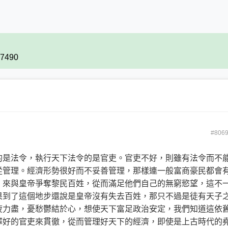
27490
#806
的是法令，執行天下法令的是官吏。官吏不好，則雖有法令而不
從管理。經濟形勢很好而不妥善管理，那樣連一般富商豪民都會
，來與皇帝爭奪黎民百姓，從而滿足他們自己的無窮慾望，這不
果到了這個地步還說是皇帝沒有失去百姓，那只不過是徒有天子
疲力盡，憂愁鬱結於心，想使天下富足政治安定，我們知道這依
擇好的官吏來貫徹，從而管理好天下的經濟，即使是上古時代的