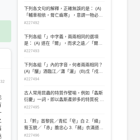
下列各文句的解釋，正確無誤的是： (A)
「輔車相依，脣亡齒寒」，意謂一物必可
剋一物 (B) 「黍稷非馨，明德惟馨」，意
#227492
謂祭祀品必須豐盛 (C) 「孝子不匱，永錫
爾類」，意謂大孝者必能養親 (D) 「他人
下列各組「」中字義，兩兩相同的選項
有心，予忖度之」，意謂能測知他人心意
是： (A) 道在「爾」，而求之遠／「爾」
其無忘乃父之志 (B) 天命之謂性，「率」
#227493
性之謂道／淮夷來同，莫不「率」從 (C)
縱一葦之所「如」，凌萬頃之茫然／男女
下列各組「」內的字音，何者兩兩相同？
衣著，悉「如」外人 (D) 人之其所親愛而
(A)「釃」酒臨江／瀟「灑」 (B)戊「戌」
「辟」焉／欲「辟」土地，朝秦 楚，蒞中
變法／「戍」守 (C)前「仆」後繼／
#227494
932
國，而輔四夷
「扑」打 (D)「僭」越本分／「潛」蛟
古人常用昆蟲的特質作譬喻，例如「螽斯
能
衍慶」一詞，即以螽斯產卵多的特質祝 福
有
他人子孫昌盛。下列敘述何者有誤？ (A)
#227495
一
蜩螗，是蟬的別稱，鳴聲嘹亮，因此「國
事蜩螗」，就是以蟬鳴聲比喻國事紛擾不
之
1.「黔」首黎民／青紅「皂」白 2.「絳」
安 (B) 蚍蜉，是指一種大螞蟻，力量微
脣玉貌／「赤」膽忠心 3.「赭」衣滿道／
舊
弱，因此「蚍蜉撼樹」是比喻不自量力
「緇」衣羔裘 4.「紫」氣東來／「丹」楹
#227496
堯
(C) 夏蟲是指只存活於夏季的蟲類，因此