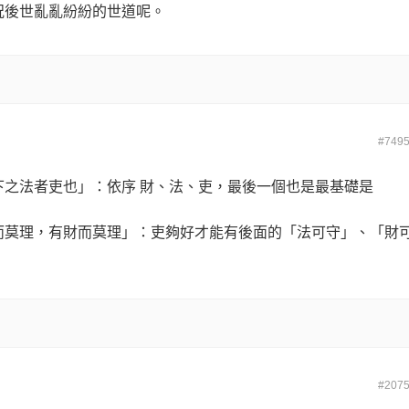
況後世亂亂紛紛的世道呢。
#749
之法者吏也」：依序 財、法、吏，最後一個也是最基礎是
而莫理，有財而莫理」：吏夠好才能有後面的「法可守」、「財
#207