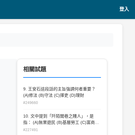
登入
相關試題
9. 王安石這段話的主旨強調何者重要？
(A)修法 (B)守法 (C)擇吏 (D)理財
#249660
10. 文中提到「阡陌閭巷之賤人」，是
指： (A)無業遊民 (B)基層勞工 (C)富商豪
民 (D)潑皮無賴
#227491