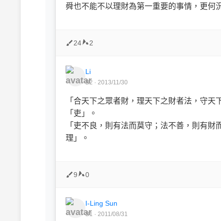
舜也不能不以理財為第一重要的事情，更何
24
2
Li
B2 · 2013/11/30
「合天下之眾者財，理天下之財者法，守天下
「吏」。
「吏不良，則有法而莫守；法不善，則有財
理」。
9
0
I-Ling Sun
B1 · 2011/08/31