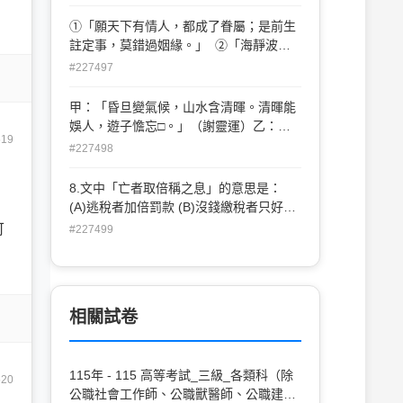
刻桷 5.「皓」首窮經／「縞」衣白冠 6.天
「夏蟲不可語冰」，指的是不要強人所難
地「玄」黃／「白」駒過隙 ___上列各組
①「願天下有情人，都成了眷屬；是前生
(D) 蝤蠐是天牛的幼蟲，色白豐美，因此
詞語「」內的字，所指顏色相同或相近的
註定事，莫錯過姻緣。」 ②「海靜波
「領如蝤蠐」是用以形容美女的頸項潔白
選項是： (A)125(B)236(C)345(D)146
恬， 共仰神光普照；民安物阜，咸沾德被
#227497
無私。」 ③「明月皓無邊，安排鐵板銅
琵，我欲唱大江東去；春風睡正美，迢遞
甲：「昏旦變氣候，山水含清暉。清暉能
珠崖瓊島，更誰憐孤鶴南飛。」 ④「尊
娛人，遊子憺忘□。」（謝靈運）乙：
王言必稱堯舜，憂世心同切孔顏。」依內
519
「白日麗飛甍，參差皆可見。餘霞散成
#227498
容分析，此四聯所指涉的依序是： (A)月
綺，澄江靜如□。」（謝朓）丙：「疾風
下老人／觀音菩薩／關漢卿／孔子 (B)土
沖塞起，沙礫自飄揚。馬毛縮如蝟，角弓
8.文中「亡者取倍稱之息」的意思是：
地公／媽祖娘娘／蘇東坡／顏回 (C)月下
不可□。」（鮑照）以上詩文，最適合 填
(A)逃稅者加倍罰款 (B)沒錢繳稅者只好借
老人／媽祖娘娘／蘇東坡／孟子 (D)土地
入空格的字詞依序為： (A) 返／月／開
高利貸 (C)稅吏苛暴，死亡者照樣收稅 (D)
可
#227499
公／觀音菩薩／關漢卿／子貢
(B) 歸／月／開 (C) 返／樹／張 (D) 歸／
沒錢的人，稅吏還故意科以重稅
練／張
相關試卷
115年 - 115 高等考試_三級_各類科（除
520
公職社會工作師、公職獸醫師、公職建築