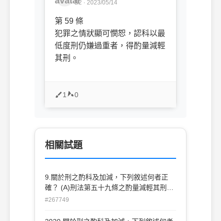
B2 · 2023/05/14
第 59 條
犯罪之情狀顯可憫恕，認科以最
低度刑仍嫌過重者，得酌量減輕
其刑。
1
0
相關試題
9.關於刑之酌科及加減，下列敘述何者正
確？ (A)刑法第五十九條之酌量減輕其刑，
必於犯罪之情狀，在主觀上足以引起一般同
#267749
情 (B)第五十八條所稱因犯罪所得之利益，
包括犯罪行為後所可能得到之利益 (C)依法