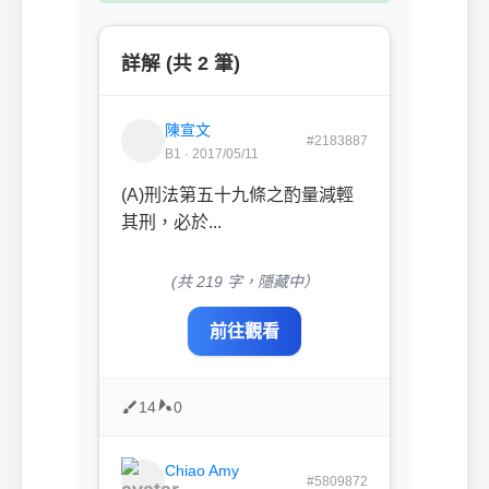
詳解 (共 2 筆)
陳宣文
#2183887
B1 · 2017/05/11
(A)刑法第五十九條之酌量減輕
其刑，必於...
(共 219 字，隱藏中）
前往觀看
14
0
Chiao Amy
#5809872