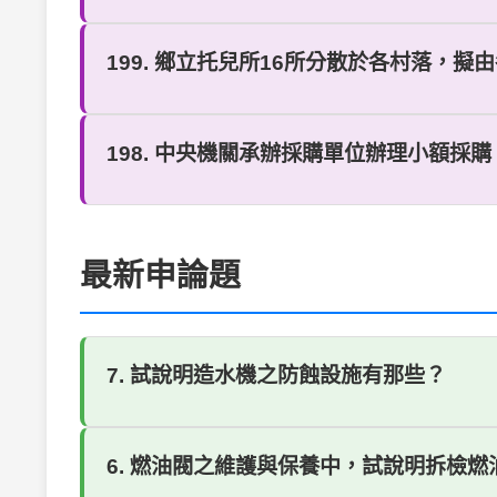
199. 鄉立托兒所16所分散於各村落，擬
198. 中央機關承辦採購單位辦理小額採購
最新申論題
7. 試說明造水機之防蝕設施有那些？
6. 燃油閥之維護與保養中，試說明拆檢