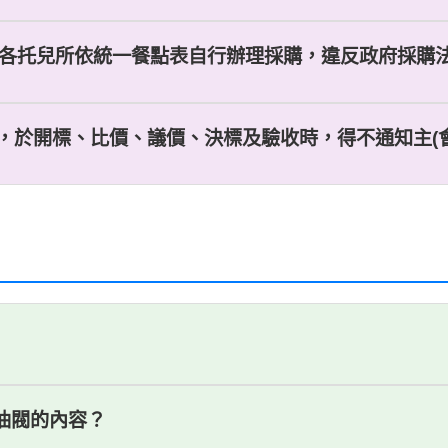
由各托兒所依統一餐點表自行辦理採購，違反政府採購法第1
，於開標、比價、議價、決標及驗收時，得不通知主(會)
燃油閥的內容？