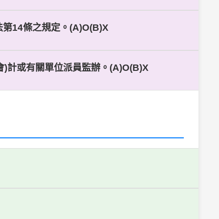
4條之規定。(A)O(B)X
計或有關單位派員監辦。(A)O(B)X