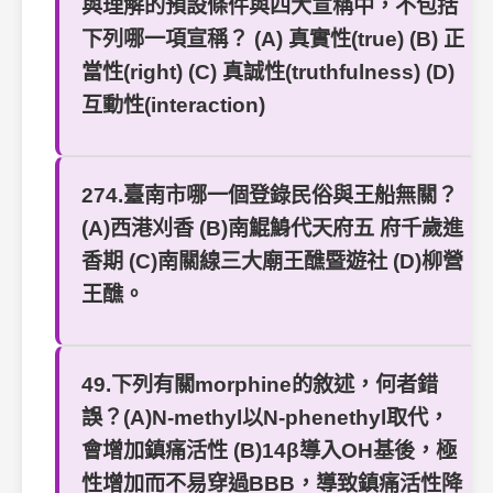
與理解的預設條件與四大宣稱中，不包括
下列哪一項宣稱？ (A) 真實性(true) (B) 正
當性(right) (C) 真誠性(truthfulness) (D)
互動性(interaction)
274.臺南市哪一個登錄民俗與王船無關？
(A)西港刈香 (B)南鯤鯓代天府五 府千歲進
香期 (C)南關線三大廟王醮暨遊社 (D)柳營
王醮。
49.下列有關morphine的敘述，何者錯
誤？(A)N-methyl以N-phenethyl取代，
會增加鎮痛活性 (B)14β導入OH基後，極
性增加而不易穿過BBB，導致鎮痛活性降