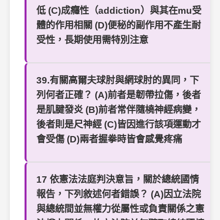
低 (C)成癮性（addiction）與其在mu受
體的作用相關 (D)便秘的副作用不產生耐
受性，長期使用需特別注意
39.有關高爾夫球肘與網球肘的異同，下
列何者正確？ (A)前者是韌帶拉傷，後者
是肌腱發炎 (B)前者常伴隨橈神經病變，
後者則是尺神經 (C)皆因進行該項運動才
會受傷 (D)兩者握拳時皆會感覺疼痛
17 依憲法法庭判決意旨，關於總統國情
報告，下列敘述何者錯誤？ (A)因立法院
與總統間並無權力從屬性或負責關係之憲