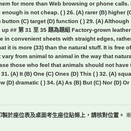
them for more than Web browsing or phone calls. 
enough is not cheap. ( ) 26. (A) rarer (B) higher (C
) button (C) target (D) function ( ) 29. (A) Although 
) mix up ## 第 31 至 35 題為題組 Factory-grown leathe
de in convenient sheets with straight edges, rathe
at it is more (33) than the natural stuff. It is fre
it vary from animal to animal in the way that natur
ease those who feel that animals should not have 
1. (A) It (B) One (C) Ones (D) This ( ) 32. (A) squ
w (D) dramatic ( ) 34. (A) As (B) But (C) Nor (D) Or (
號印製於座位表及桌面考生座位貼條上，請核對位置。 ※