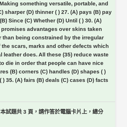
Making something versatile, portable, and
) sharper (D) thinner ( ) 27. (A) pays (B) pay
(B) Since (C) Whether (D) Until ( ) 30. (A)
r promises advantages over skins taken
r than being constrained by the irregular
e of the scars, marks and other defects which
al leather does. All these (35) reduce waste
to die in order that people can have nice
ares (B) corners (C) handles (D) shapes ( )
 ) 35. (A) fairs (B) deals (C) cases (D) facts
本試題共 3 頁，請作答於電腦卡片上，總分