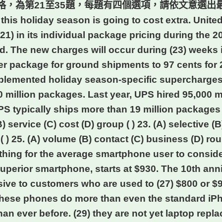
，為第21至35題，每題有四個選項，請依文意選出最適
is holiday season is going to cost extra. United
) in its individual package pricing during the 20
riod. The new charges will occur during (23) w
er package for ground shipments to 97 cents for 
implemented holiday season-specific supercharges
0 million packages. Last year, UPS hired 95,000
S typically ships more than 19 million packages a
B) service (C) cost (D) group ( ) 23. (A) selective (B
n ( ) 25. (A) volume (B) contact (C) business (D)
thing for the average smartphone user to conside
perior smartphone, starts at $930. The 10th anniv
e to customers who are used to (27) $800 or $90
s these phones do more than even the standard iP
n ever before. (29) they are not yet laptop repl