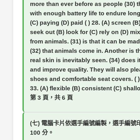
more than ever before as people (30) 
with enough battery life to endure long 
(C) paying (D) paid ( ) 28. (A) screen (B
seek out (B) look for (C) rely on (D
from animals. (31) is that it can be ma
(32) that animals come in. Another is th
real skin is inevitably seen. (34) does 
and improve quality. They will also pl
shoes and comfortable seat covers. ( ) 3
33. (A) flexible (B) consistent (C) shallo
第 3 頁，共 6 頁
(七) 電腦卡片依選手編號編製，選手編
100 分。