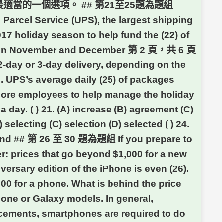
當的一個選項。 ## 第21至25題為題組
 Parcel Service (UPS), the largest shipping
17 holiday season to help fund the (22) of
eeks in November and December 第 2 頁，共 6 頁
2-day or 3-day delivery, depending on the
. UPS’s average daily (25) of packages
 more employees to help manage the holiday
 day. ( ) 21. (A) increase (B) agreement (C)
) selecting (C) selection (D) selected ( ) 24.
 round ## 第 26 至 30 題為題組 If you prepare to
r: prices that go beyond $1,000 for a new
ersary edition of the iPhone is even (26).
0 for a phone. What is behind the price
hone or Galaxy models. In general,
acements, smartphones are required to do