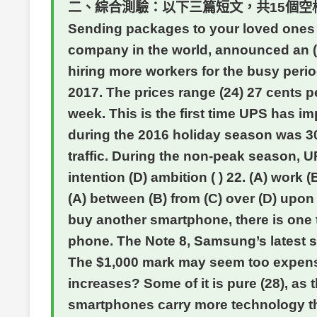
二、綜合測驗：以下三篇短文，共15個空格
Sending packages to your loved ones th
company in the world, announced an (21
hiring more workers for the busy pe
2017. The prices range (24) 27 cents p
week. This is the first time UPS has 
during the 2016 holiday season was 3
traffic. During the non-peak season, UP
intention (D) ambition ( ) 22. (A) work (
(A) between (B) from (C) over (D) upo
buy another smartphone, there is one 
phone. The Note 8, Samsung’s latest su
The $1,000 mark may seem too expensiv
increases? Some of it is pure (28), a
smartphones carry more technology tha