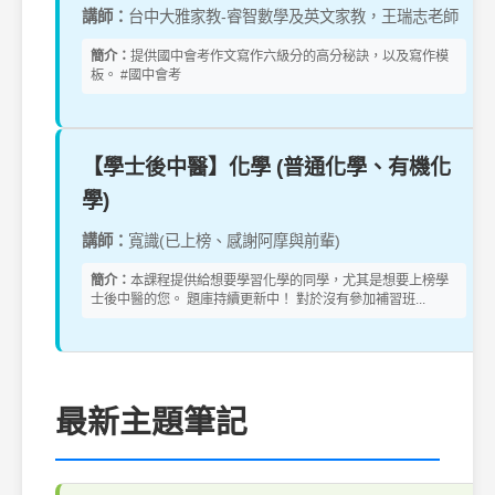
講師：
台中大雅家教-睿智數學及英文家教，王瑞志老師
簡介：
提供國中會考作文寫作六級分的高分秘訣，以及寫作模
板。 #國中會考
【學士後中醫】化學 (普通化學、有機化
學)
講師：
寬識(已上榜、感謝阿摩與前輩)
簡介：
本課程提供給想要學習化學的同學，尤其是想要上榜學
士後中醫的您。 題庫持續更新中！ 對於沒有參加補習班...
最新主題筆記