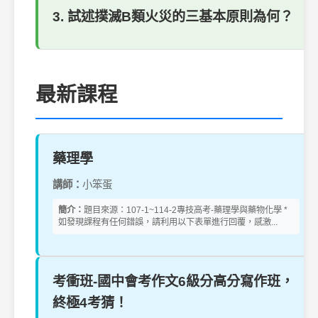
3. 試述撲滅B類火災的三基本原則為何？
最新課程
藥理學
講師：
小笨蛋
簡介：
題目來源：107-1~114-2專技高考-藥理學與藥物化學 *
如發現課程有任何錯誤，請利用以下表單進行回覆，感激...
考衝班-國中會考作文6級分高分寫作班，
終極4考猜！