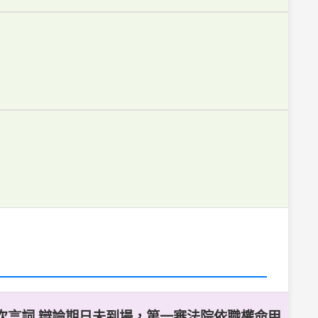
一次言詞 辯論期日未到場，第一審法院依職權命甲